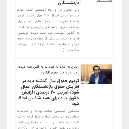
بازنشستگان
وزیر تعاون، کار و رفاه اجتماعی گفت: دولت
سیزدهم برای امسال ۲۲۰ هزار میلیارد تومان
(همت) تسهیلات از محل منابع عمومی برای
پرداخت حقوق بازنشستگان پیش بینی کرده است.
به گزارش کیوسک خبر، «سید صولت مرتضوی»
امروز در سخنرانی پیش از خطبه‌های نماز جمعه
تهران، به مناسبت هفته کارگر (۵ تا ۱۱ اردیبهشت
ماه) اظهار […]
زارع با اشاره به ایرادات به آئین نامه دولت
درباره پرداخت حقوق کارکنان:
ترمیم حقوق سال گذشته باید در
افزایش حقوق بازنشستگان اعمال
شود/ ضریب ۲۰ درصدی افزایش
حقوق باید برای همه شاغلین لحاظ
شود
سخنگوی کمیسیون برنامه، بودجه و محاسبات
مجلس شورای اسلامی ایرادات شکل گرفته به آئین
نامه اخیرا هئیت دولت درباره چگونگی پرداخت
حقوق و دستمزد کارکنان را تشریح کرد. به گزارش