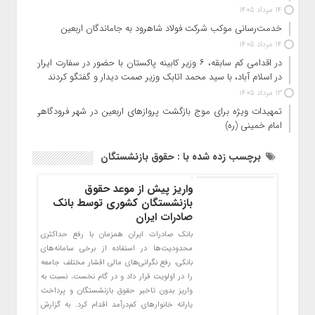
14 مرداد 1405
خدمت‌رسانی موکب شرکت فولاد شاهرود به جاماندگان اربعین
14 مرداد 1405
در اقدامی کم سابقه، ۶ وزیر کابینه پاکستان با حضور در سفارت ایران
در اسلام آباد، با سید محمد اتابک وزیر صمت دیدار و گفتگو کردند
13 مرداد 1405
تمهیدات ویژه برای موج بازگشت پروازهای اربعین در شهر فرودگاهی
امام خمینی (ره)
برچسب زده شده با : حقوق بازنشستگان
واریز پیش از موعد حقوق
بازنشستگان کشوری توسط بانک
صادرات ایران
بانک صادرات ایران همزمان با رفع حداکثری
محدودیت‌ها در استفاده از برخی سامانه‌های
بانکی، رفع نگرانی‌های مالی اقشار مختلف جامعه
را در اولویت قرار داد و در گام نخست، نسبت به
واریز بدون تاخیر حقوق بازنشستگان و پرداخت
یارانه خانوارهای کم‌درآمد اقدام کرد. به گزارش