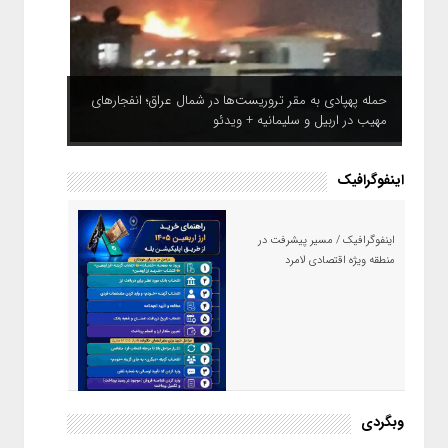
حمله پهپادی به مقر تروریست‌ها در شمال عراق؛ انفجارهای
مهیب در اربیل و سلیمانیه + ویدئو
اینفوگرافیک
اینفوگرافیک / مسیر پیشرفت در
منطقه ویژه اقتصادی لامرد
اینفوگرافیک / راهنمای خرید ارز
وبگردی
اربعین از طریق اپلیکیشن بله