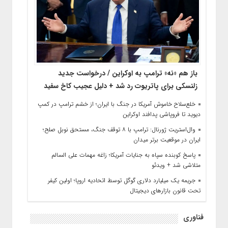
باز هم «نه» ترامپ به اوکراین / درخواست جدید
زلنسکی برای پاتریوت رد شد + دلیل عجیب کاخ سفید
خلع‌سلاح خاموش آمریکا در جنگ با ایران؛ از خشم ترامپ در کمپ
دیوید تا فروپاشی پدافند اوکراین
وال‌استریت ژورنال: ترامپ با ۸ توقف جنگ، مستحق نوبل صلح؛
ایران در موقعیت برتر میدان
پاسخ کوبنده سپاه به جنایات آمریکا؛ زاغه مهمات علی السالم
متلاشی شد + ویدئو
جریمه یک میلیارد دلاری گوگل توسط اتحادیه اروپا؛ اولین کیفر
تحت قانون بازارهای دیجیتال
فناوری