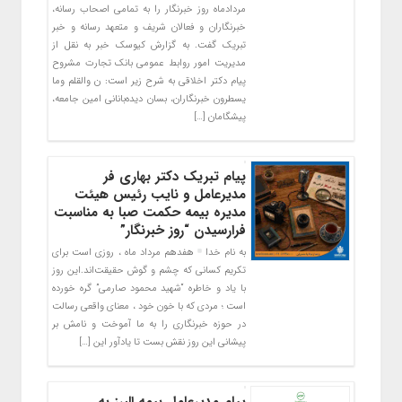
مردادماه روز خبرنگار را به تمامی اصحاب رسانه،
خبرنگاران و فعالان شریف و متعهد رسانه و خبر
تبریک گفت. به گزارش کیوسک خبر به نقل از
مدیریت امور روابط عمومی بانک تجارت مشروح
پیام دکتر اخلاقی به شرح زیر است: ن والقلم وما
یسطرون خبرنگاران، بسان دیده‌بانانی امین جامعه،
پیشگامان […]
پیام تبریک دکتر بهاری فر
مدیرعامل و نایب رئیس هیئت
مدیره بیمه حکمت صبا به مناسبت
فرارسیدن “روز خبرنگار”
به نام خدا
هفدهم مرداد ماه ، روزی است برای
تکریم کسانی که چشم و گوش حقیقت‌اند.این روز
با یاد و خاطره “شهید محمود صارمی” گره خورده
است ؛ مردی که با خون خود ، معنای واقعی رسالت
در حوزه خبرنگاری را به ما آموخت و نامش بر
پیشانی این روز نقش بست تا یادآور این […]
پیام مدیرعامل بیمه البرز به