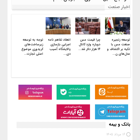
اخبار صنعت
توسعه زنجیره
چرا قیمت مس
انعقاد تفاهم نامه
توجه به توسعه
صنعت مس با
دوباره وارد کانال
اجرایی بازسازی
زیرساخت‌های
تکیه بر اکتشاف و
۱۴ هزار دلار شد...
پالایشگاه آسیب
کریدوری موضوع
مدل‌های ن...
دی...
اصلی تجارت...
بانک و بیمه
16 مرداد 1405