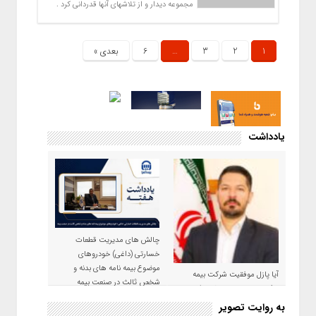
مجموعه دیدار و از تلاشهای آنها قدردانی کرد .
1
2
3
…
6
بعدی »
یادداشت
چالش های مدیریت قطعات
خسارتی (داغی) خودروهای
موضوع بیمه نامه های بدنه و
آیا پازل موفقیت شرکت بیمه
شخص ثالث در صنعت بیمه
حکمت صبا در سال ۱۴۰۵ کامل می
شود؟!
به روایت تصویر