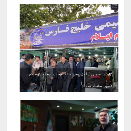
گزارش تصویری / آغاز رسمی خدمت‌رسانی موکب پتروخادم با
حضور استاندار ایلام