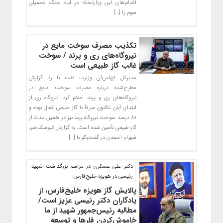
اقدام‌های این وزارتخانه در ایام جنگ تحمیلی
سوم را […]
تکذیب مصرف سوخت مایع در
نیروگاه‌های ری و پرند / سوخت
غالب گاز طبیعی است
مدیرکل اچ‌اس‌ئی وزارت نفت با رد گزارش
مطرح‌شده درباره مصرف سوخت مایع در
نیروگاه‌های ری و پرند اعلام کرد: نیروگاه ری از
ابتدای آبان تاکنون صرفاً با گاز طبیعی فعال بوده و
۸۰ درصد سوخت نیروگاه پرند نیز در همین مدت از
گاز طبیعی تأمین شده است. به گزارش کیوسک‌خبر،
شهرام احمدی در گفت‌وگو با […]
دکتر علی عسکری در مراسم بزرگداشت شهید
رئیسی در هویزه خلیج‌فارس:
پالایش گاز هویزه خلیج‌فارس، از
یادگاران دکتر رئیسی عزیز است/
مطالبه رئیس‌جمهور شهید از ما
خاموش‌کردن فلرها و توسعه