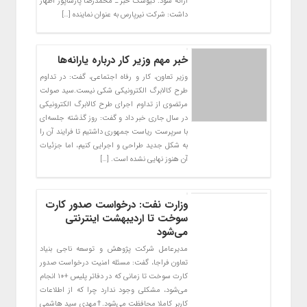
ارائه شود. کیوسک خبر ـ محمدرضا پارساپور اظهار
داشت: شرکت نیرپارس به عنوان نماینده […]
خبر مهم وزیر کار درباره یارانه‌ها
وزیر تعاون، کار و رفاه اجتماعی، گفت: در تداوم
طرح کالابرگ الکترونیکی شکی نیست.سید صولت
مرتضوی از تداوم اجرای طرح کالابرگ الکترونیکی
در سال جاری خبر داد و گفت: روز گذشته جلسه‌ای
با سرپرست ریاست جمهوری داشتیم تا فرایند آن را
به شکل جدید طراحی و اجرایی کنیم، اما جزئیات
آن هنوز نهایی نشده است. […]
وزارت نفت: درخواست صدور کارت
سوخت تا اردیبهشت اینترنتی
می‌شود
مدیرعامل شرکت پژوهش و توسعه ناجی بنیاد
تعاون فراجا، گفت: مسئله امنیت درخواست صدور
کارت سوخت تا زمانی که در دفاتر پلیس +۱۰ انجام
می‌شود، مشکلی وجود ندارد چرا که از اطلاعات
کاربر کاملا محافظت می‌شود.†مهدی سید هاشمی