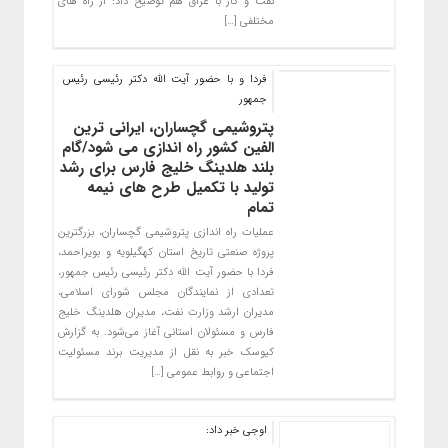
نفت و گاز با عراق هم توضیح داد: از راه های
مختلفی […]
فردا و با حضور آيت الله دكتر رئيسی رئيس
جمهور
پتروشیمی گچساران، ایرانی ترین
الفین کشور راه اندازی می شود/گام
بلند هلدینگ خلیج فارس برای رشد
تولید با تکمیل طرح های نیمه
تمام
عملیات راه اندازی پتروشیمی گچساران، بزرگترین
پروژه صنعتی تاریخ استان کهگیلویه و بویراحمد،
فردا با حضور آیت الله دکتر رئیسی رئیس جمهور،
تعدادی از نمایندگان مجلس شورای اسلامی،
مدیران ارشد وزارت نفت، مدیران هلدینگ خلیج
فارس و مسئولان استانی آغاز می‌شود. به گزارش
کیوسک خبر به نقل از مدیریت برند مسئولیت
اجتماعی و روابط عمومی […]
اوجی خبر داد: