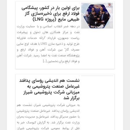
برای اولین بار در کشور، پیشگامی
فولاد ارفع برای ذخیره‌سازی گاز
طبیعی مایع (پروژه LNG)
در دهه فجر انقلاب اسلامی و با حمایت وزارت
نفت و مرکز همکاری های تحول و پیشرفت
ریاست جمهوری، قرارداد “ارائه خدمات فناورانه
طرح تولید و ذخیره سازی LNG با هدف اوج سایی
مصرف گاز” بین شرکت آهن و فولاد ارفع و
پژوهشگاه صنعت نفت به امضا رسید. شرکت آهن
و فولاد ارفع برای نخستین […]
نشست هم اندیشی رؤسای پدافند
غیرعامل صنعت پتروشیمی به
میزبانی شرکت پتروشیمی شیراز
برگزار شد
به میزبانی شرکت پتروشیمی شیراز، نشست هم
اندیشی رؤسای پدافند غیرعامل صنعت پتروشیمی
با حضور مدیرکل پدافند غیرعامل و مدیریت بحران
وزارت نفت برگزار شد. به گزارش کیوسک خبر به
نقل از روابط عمومی شرکت پتروشیمی شیراز: