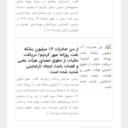
گفت: امیدوارم بتوانیم در حوزه بهینه سازی
مشوق‌های خوبی درنظر بگیریم تا بتوانیم دغدغه
ناترازی حوزه انرژی را حل و فصل کنیم. جواد اوجی
وزیر نفت پیش از ظهر دوشنبه ۲۳ مرداد ۱۴۰۲ در
دومین کنفرانس بین‌المللی بهینه‌سازی مصرف و
بهره‌وری انرژی ایران که با […]
از مرز صادرات ۱.۴ میلیون بشکه
نفت روزانه عبور کردیم/ دریافت
مالیات از حقوق اعضای هیأت علمی
و قضات باعث ایجاد نارضایتی
شدید شده است
رئیس سازمان برنامه و بودجه گفت: طبق قانون
بودجه دولت ۱.۴میلیون بشکه نفت را روزانه صادر
می‌کند که با همکاری وزارت نفت توانسته‌ایم از مرز
۱.۴ میلیون بشکه عبور کنیم از این رو از مجلس
اجازه می‌خواهیم مازاد ظرفیت تولید نفت را صادر
کنیم. به گزارش کیوسک خبر، داوود منظور رئیس
سازمان برنامه و بودجه […]