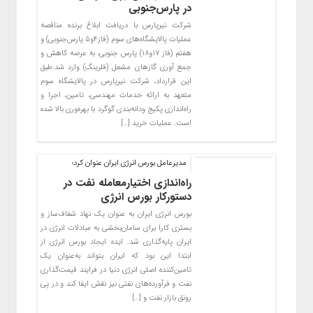
در پارس‌جنوبی
شرکت نیرپارس با دریافت ابلاغ برنده مناقصه
عملیات پالایشگا‌ه‌های سوم (فاز۴و۵ پارس‌جنوبی) و
هفتم (فاز ۱۷و۱۸) پارس جنوبی‌‌، به عرصه کاهش و
جمع آوری گاز‌های مشعل (فلرینگ) وارد شد.طبق
این قرارداد، شرکت نیرپارس در پالایشگاه سوم
متعهد به ارائه خدمات مهندسی، تامین، اجرا و
راه‌اندازی پکیج ودانه‌بندی گوگرد با بهره‌وری بالا شده
است. عملیات خرید […]
مدیرعامل بورس انرژی ایران عنوان کرد؛
راه‌اندازی اختیارمعامله نفت در
دستورکار بورس انرژی
بورس انرژی ایران به عنوان یک نهاد شفاف‌ساز و
بستری کارا برای سامان‌بخشی به مبادلات انرژی در
ایران پایه‌گذاری شد. ایده ایجاد بورس انرژی از
ابتدا این بود که ایران بتواند به‌عنوان یک
تامین‌کننده اصلی انرژی دنیا در فرایند قیمت‌گذاری
نفت و فرآورده‌های نفتی نیز نقش ایفا کند و در پی
رونق بازار نفت و […]