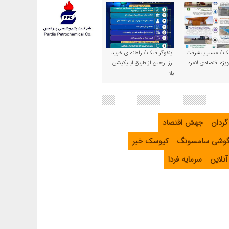
یک / مسیر پیشرفت
اینفوگرافیک / راهنمای خرید
یژه اقتصادی لامرد
ارز اربعین از طریق اپلیکیشن
بله
گردان
جهش اقتصاد
گوشی سامسونگ
کیوسک خبر
نلاین
سرمایه فردا