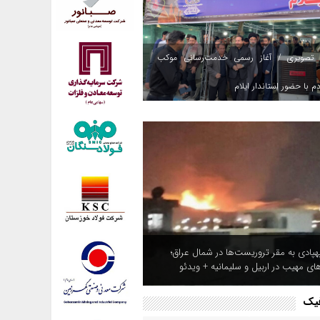
 تصویری / آغاز رسمی خدمت‌رسانی موکب
م با حضور استاندار ایلام
هپادی به مقر تروریست‌ها در شمال عراق؛
های مهیب در اربیل و سلیمانیه + ویدئو
فیک