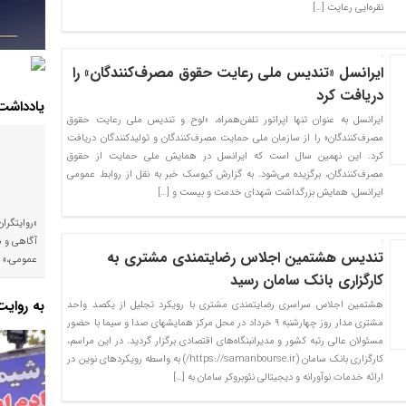
نقره‌ایی رعایت […]
ایرانسل «تندیس ملی رعایت حقوق مصرف‌کنندگان» را
دریافت کرد
یادداشت
ایرانسل به عنوان تنها اپراتور تلفن‌همراه، «لوح و تندیس ملی رعایت حقوق
مصرف‌کنندگان» را از سازمان ملی حمایت مصرف‌کنندگان و تولیدکنندگان دریافت
کرد. این نهمین سال است که ایرانسل در همایش ملی حمایت از حقوق
مصرف‌کنندگان، برگزیده می‌شود. به گزارش کیوسک خبر به نقل از روابط عمومی
ایرانسل، همایش بزرگداشت شهدای خدمت و بیست و […]
«روایتگرا
آگاهی و م
تندیس هشتمین اجلاس رضایتمندی مشتری به
عمومی،»
کارگزاری بانک سامان رسید
به روای
هشتمین اجلاس سراسری رضایتمندی مشتری با رویکرد تجلیل از یکصد واحد
مشتری‌ مدار روز چهارشنبه ۹ خرداد در محل مرکز همایشهای صدا و سیما با حضور
مسئولان عالی‌ رتبه کشور و مدیرانبنگاه‌های اقتصادی برگزار گردید. در این مراسم،
کارگزاری بانک سامان (https://samanbourse.ir/) به واسطه رویکردهای نوین در
ارائه خدمات نوآورانه و دیجیتالی نئوبروکر سامان به […]