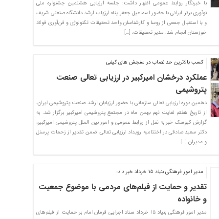
با خبرنگار روابط عمومی اظهار داشت: جلسه ارزیابی هشتمین جشنواره ملی
نوآوری برتر ایرانی با حضور اسماعیل جعفر پناه ارزیاب ارشد دانشگاه صنعتی شریف
و با استقبال جمعی از روسا و کارشناسان واحد تحقیقات‌ تکنولوژی و فن‌آوری فولاد
خوزستان انجام شد. مدیر تحقیقات، […]
کسب بالاترین حد نصاب در سنجش های کیفی
عملکرد درخشان امیرکبیر در ارزیابی تعالی صنعت
پتروشیمی
دهمین دوره ارزیابی تعالی سازمانی با حضور ارزیابان ارشد صنعت پتروشیمی ایران،
از تاریخ هفتم لغایت نهم بهمن ماه در مجتمع پتروشیمی امیرکبیر برگزار شد. به
گزارش کیوسک خبر به نقل از روابط عمومی و امور بین الملل پتروشیمی امیرکبیر،
دکتر سعید صادقی در اختتامیه رویداد ارزیابی تعالی، ضمن تقدیر از زحمات پرسنل
و مدیران […]
مدیر امور فرهنگی بنیاد ۱۵ خرداد خبر داد:
تقدیر و حمایت از فیلم‌های مردمی با موضوع جمعیت
و خانواده
مدیر امور فرهنگی بنیاد ۱۵ خرداد ستاد اجرایی فرمان امام بر حمایت از فیلم‌های