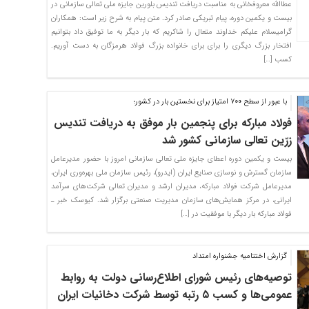
عطاالله معروفخانی به مناسبت دریافت تندیس بلورین جایزه ملی تعالی سازمانی در
بیست و یکمین دوره، پیام تبریکی صادر کرد. متن پیام به شرح زیر است: همکاران
گرامیسلام علیکم خداوند متعال را شاکریم که بار دیگر به ما توفیق داد بتوانیم
افتخار بزرگ دیگری را برای برای خانواده بزرگ فولاد هرمزگان به دست آوریم.
کسب […]
با عبور از سطح ۷۰۰ امتیاز برای نخستین بار در کشور؛
فولاد مبارکه برای پنجمین بار موفق به دریافت تندیس
زرّین تعالی سازمانی کشور شد
بیست و یکمین دوره اعطای جایزه ملی تعالی سازمانی امروز با حضور مدیرعامل
سازمان گسترش و نوسازی صنایع ایران (ایدرو)، رئیس سازمان ملی بهره‌وری ایران،
مدیرعامل شرکت فولاد مبارکه، مدیران ارشد و مدیران تعالی شرکت‌های سرآمد
ایرانی، در مرکز همایش‌های سازمان مدیریت صنعتی برگزار شد. کیوسک خبر ـ
فولاد مبارکه بار دیگر با موفقیت در […]
گزارش اختتامیه جشنواره امتداد
توصیه‌های رئیس شورای اطلاع‌رسانی دولت به روابط
عمومی‌ها و کسب ۵ رتبه توسط شرکت دخانیات ایران