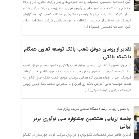
آئین اختتامیه نخستین جشنواره روابط عمومی‌های برتر وزارت تعاون، کار و رفاه
اجتماعی؛ «امتداد»، با حضور خلجی؛ رئیس شورای اطلاع‌رسانی دولت برگزار شد و
در آن شرکت دخانیات ایران ۵ رتبه در بخش‌های مختلف کسب کرد. به گزارش
کیوسک خبر به نقل از مدیریت ارتباطات و امور بین‌الملل شرکت دخانیات ایران،
آئین اختتامیه نخستین جشنواره […]
تقدیر از روسای موفق شعب بانک توسعه تعاون همگام
با شبکه بانکی
در چهاردهمین گردهمایی روسای موفق شعب بانکهای کشور، روسای موفق شعب
بانک توسعه تعاون در حضور رییس هیات مدیره بانک مورد تقدیر قرار گرفتند
کیوسک خبر ـ چهاردهمین گردهمایی روسای موفق شعب بانک های کشور به
همت موسسه عالی آموزش بانکداری ایران و با سخنرانی محمد رضا فرزین رییس
کل بانک مرکزی و فرشاد حیدری […]
با حضور ارزیاب ارشد دانشگاه صنعتی شریف برگزار شد؛
جلسه ارزیابی هشتمین جشنواره ملی نوآوری برتر
ایرانی
کامران طاهر مدیر تحقیقات، تکنولوژی و فن‌آوری شرکت فولاد خوزستان در گفتگو