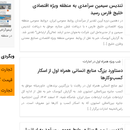
تندیس سیمین سرآمدی به منطقه ویژه اقتصادی
خلیج فارس رسید
در دهمین دوره آیین تقدیر از سرآمدان روابط عمومی ایران، «روابط عمومی منطقه
ویژه اقتصادی خلیج فارس » با دریافت شش ستاره، موفق به دریافت تندیس
اینفوگراف
سیمین و از مدیرعامل این شرکت به‌عنوان مدیر ارشد تعالی‌گر ارتباطی* تقدیر شد.
در منطقه و
به گزارش کیوسک خبر به نقل از روابط عمومی منطقه ویژه اقتصادی صنایع معدنی
وفلزی خلیج […]
وبگردی
شب ویژه همراه اول در امارات؛
تجارت 
دستاورد بزرگ منابع انسانی همراه اول از اسکار
کسب‌وکارها
قیمت 
تیم منابع انسانی همراه اول در رقابت با بزرگترین برندهای خاورمیانه موفق به
تجارت آ
کسب جایزه بین‌‌المللی استیوی شد. به گزارش کیوسک خبر به نقل از اداره کل
ارتباطات شرکت ارتباطات سیار ایران، شامگاه شنبه، ۱۲ اسفند ۱۴۰۲، آیین اختتامیه
جایزه بین‌المللی استیوی که به اسکار کسب و کارها نیز معروف است، در
راس‌الخیمه امارات برگزار […]
تندیس زرین ۶ ستاره روابط عمومی سرآمد به ایرانسل