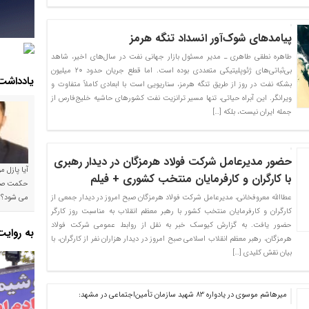
پیامدهای شوک‌آور انسداد تنگه هرمز
طاهره نطقی طاهری ـ مدیر مسئول بازار جهانی نفت در سال‌های اخیر، شاهد
بی‌ثباتی‌های ژئوپلیتیکی متعددی بوده است. اما قطع جریان حدود ۲۰ میلیون
یادداشت
بشکه نفت در روز از طریق تنگه هرمز، سناریویی است با ابعادی کاملاً متفاوت و
ویرانگر. این آبراه حیاتی، تنها مسیر ترانزیت نفت کشورهای حاشیه خلیج‌فارس از
جمله ایران نیست، بلکه […]
حضور مدیرعامل شرکت فولاد هرمزگان در دیدار رهبری
آیا پازل 
با کارگران و کارفرمایان منتخب کشوری + فیلم
عطاالله معروفخانی، مدیرعامل شرکت فولاد هرمزگان صبح امروز در دیدار جمعی از
می شود؟!
کارگران و کارفرمایان منتخب کشور با رهبر معظم انقلاب به مناسبت روز کارگر
حضور یافت. به گزارش کیوسک خبر به نقل از روابط عمومی شرکت فولاد
به روای
هرمزگان، رهبر معظم انقلاب اسلامی صبح امروز در دیدار هزاران نفر از کارگران، با
بیان نقش کلیدی […]
میرهاشم موسوی در یادواره 83 شهید سازمان تأمین‌اجتماعی در مشهد: