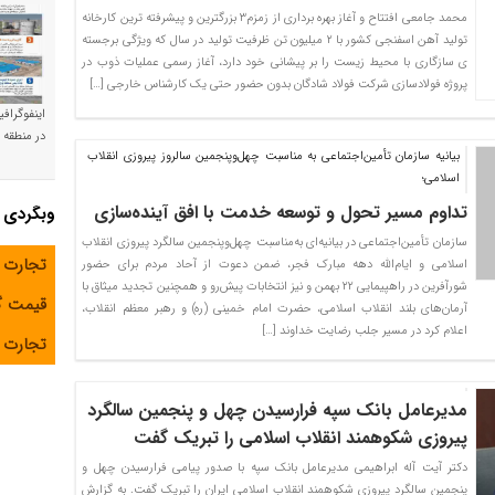
محمد جامعی افتتاح و آغاز بهره برداری از زمزم۳ بزرگترین و پیشرفته ترین کارخانه
تولید آهن اسفنجی کشور با ۲ میلیون تن ظرفیت تولید در سال که ویژگی برجسته
ی سازگاری با محیط زیست را بر پیشانی خود دارد، آغاز رسمی عملیات ذوب در
پروژه فولادسازی شرکت فولاد شادگان بدون حضور حتی یک کارشناس خارجی […]
اینفوگراف
در منطقه و
بیانیه سازمان تأمین‌اجتماعی به مناسبت چهل‌وپنجمین سالروز پیروزی انقلاب
اسلامی؛
تداوم مسیر تحول و توسعه خدمت با افق آینده‌سازی
وبگردی
سازمان تأمین‌اجتماعی در بیانیه‌ای به‌مناسبت چهل‌وپنجمین سالگرد پیروزی انقلاب
تجارت 
اسلامی و ایام‌الله دهه مبارک فجر، ضمن دعوت از آحاد مردم برای حضور
شورآفرین در راهپیمایی ۲۲ بهمن و نیز انتخابات پیش‌رو و همچنین تجدید میثاق با
قیمت 
آرمان‌های بلند انقلاب اسلامی، حضرت امام خمینی (ره) و رهبر معظم انقلاب،
اعلام کرد در مسیر جلب رضایت خداوند […]
تجارت آ
مدیرعامل بانک سپه فرارسیدن چهل و پنجمین سالگرد
پیروزی شکوهمند انقلاب اسلامی را تبریک گفت
دکتر آیت آله ابراهیمی مدیرعامل بانک سپه با صدور پیامی فرارسیدن چهل و
پنجمین سالگرد پیروزی شکوهمند انقلاب اسلامی ایران را تبریک گفت. به گزارش