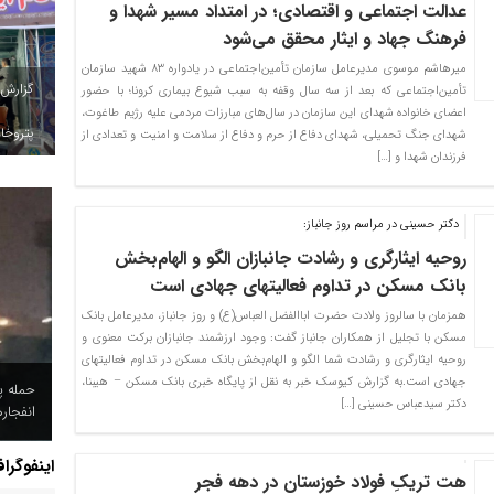
عدالت اجتماعی و اقتصادی؛ در امتداد مسیر شهدا و
فرهنگ جهاد و ایثار محقق می‌شود
میرهاشم موسوی مدیرعامل سازمان تأمین‌اجتماعی در یادواره ۸۳ شهید سازمان
گزارش
تأمین‌اجتماعی که بعد از سه سال وقفه به سبب شیوع بیماری کرونا؛ با حضور
اعضای خانواده شهدای این سازمان در سال‌های مبارزات مردمی علیه رژیم طاغوت،
پتروخاد
شهدای جنگ تحمیلی، شهدای دفاع از حرم و دفاع از سلامت و امنیت و تعدادی از
فرزندان شهدا و […]
دکتر حسینی در مراسم روز جانباز:
روحیه ایثارگری و رشادت جانبازان الگو و الهام‌بخش
بانک مسکن در تداوم فعالیتهای جهادی است
همزمان با سالروز ولادت حضرت اباالفضل العباس(ع) و روز جانباز، مدیرعامل بانک
مسکن با تجلیل از همکاران جانباز گفت: وجود ارزشمند جانبازان برکت معنوی و
روحیه ایثارگری و رشادت شما الگو و الهام‌بخش بانک مسکن در تداوم فعالیتهای
جهادی است.به گزارش کیوسک خبر به نقل از پایگاه خبری بانک مسکن – هیبنا،
حمله پ
دکتر سیدعباس حسینی […]
انفجار
اینفوگرا
هت تریکِ فولاد خوزستان در دهه فجر