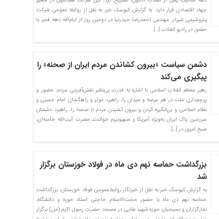
دهه فعالیت پس از انقلاب تاکنون، تصریح کرد: این شرکت هم‌اکنون در مسیر
جهاد اقتصادی قرار دارد. به گزارش کیوسک خبر به نقل از روابط عمومی شرکت
پتروشیمی شیراز، مهندس احمدرضا حیدرنیا در دومین روز از ایام‌الله دهه فجر با
حضور در رادیو انقلاب […]
دشمن سیاست «بیرون کشاندن مردم ایران از صحنه» را
پیگیری می‌کند
رهبر معظم انقلاب اسلامی با اشاره به قدرت بی‌نظیر نقش‌آفرینی مردم، حضور و
پرچم‌داری ملت در هر عرصه و میدان را، راهبرد موثر و راهگشای امام خمینی و
نظام اسلامی؛ و بی‌انگیزه کردن و بیرون کشیدن مردم از صحنه را، راهبرد دشمنان
سرزمین پاک ایران به‌ویژه آمریکا و صهیونیزم خواندند.حضرت آیت‌الله خامنه‌ای،
صبح امروز در […]
بزرگداشت حماسه نهم دی ماه در فولاد خوزستان برگزار
شد
به گزارش کیوسک خبر به نقل از خبرنگار روابط‌عمومی فولاد خوزستان، بزرگداشت
حماسه نهم دی ماه با حضور حجت‌الاسلام حاجتی استاد حوزه و دانشگاه،
نمازگزاران و بسیجیان حوزه شهید بقایی در مسجد حضرت رسول اکرم (ص) برگزار