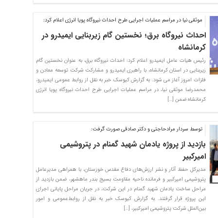
موثقی نیا در مراسم عملیات اجرایی طرح احداث نیروگاه پویا انرژی اعلام کرد:
احداث نیروگاه برق؛ نخستین گام زیربنایی ایمیدرو در
کرمانشاه
رئیس هیات عامل ایمیدرو اعلام کرد: احداث نیروگاه برق، به عنوان نخستین گام
زیربنایی در استان کرمانشاه، با راهبری ایمیدرو و مشارکت شرکت توسعه معادن و
فلزات امروز آغاز می شود. به گزارش کیوسک خبر به نقل از روابط عمومی ایمیدرو،
محمدرضا موثقی نیا، در مراسم عملیات اجرایی طرح احداث نیروگاه پویا انرژی
کرمانشاه ضمن […]
توسط سردار مرادحاجتی و دکتر صادقی صورت گرفت:
بازدید از پروژه یادمان شهید گمنام در پتروشیمی
امیرکبیر
مدیرکل حفظ آثار و نشر ارزش‌های دفاع مقدس خوزستان، با همراهی مدیرعامل
پتروشیمی امیرکبیر و فرمانده ناحیه مقاومت بسیج بندر ماهشهر، ضمن بازدید از
مراحل ساخت یادمان شهید گمنام در این شرکت، در جریان مراحل پایانی اجرای
این پروژه قرار گرفتند. به گزارش کیوسک خبر به نقل از روابط‌عمومی و امور
بین‌الملل شرکت پتروشیمی امیرکبیر، […]