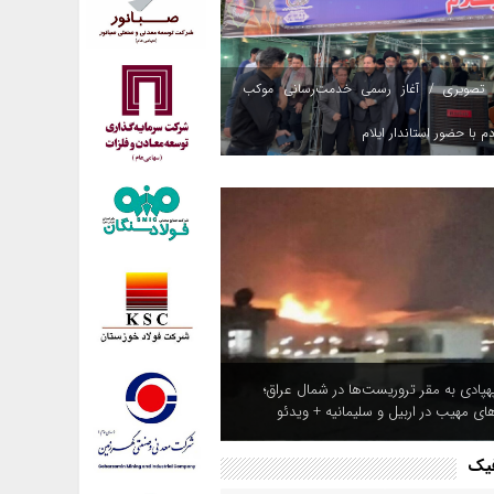
 تصویری / آغاز رسمی خدمت‌رسانی موکب
م با حضور استاندار ایلام
هپادی به مقر تروریست‌ها در شمال عراق؛
های مهیب در اربیل و سلیمانیه + ویدئو
فیک