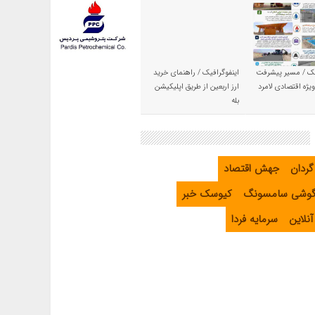
یک / مسیر پیشرفت
اینفوگرافیک / راهنمای خرید
یژه اقتصادی لامرد
ارز اربعین از طریق اپلیکیشن
بله
گردان
جهش اقتصاد
گوشی سامسونگ
کیوسک خبر
نلاین
سرمایه فردا