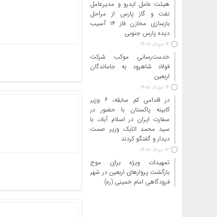
هیئت عامل ایدرو و مدیرعامل
نفت و گاز پارس از مراحل
بازسازی مخازن فاز ۱۴ آسیب
دیده پارس جنوبی
14 مرداد 1405
خدمت‌رسانی موکب شرکت
فولاد شاهرود به جاماندگان
اربعین
14 مرداد 1405
در اقدامی کم سابقه، ۶ وزیر
کابینه پاکستان با حضور در
سفارت ایران در اسلام آباد، با
سید محمد اتابک وزیر صمت
دیدار و گفتگو کردند
13 مرداد 1405
تمهیدات ویژه برای موج
بازگشت پروازهای اربعین در شهر
فرودگاهی امام خمینی (ره)