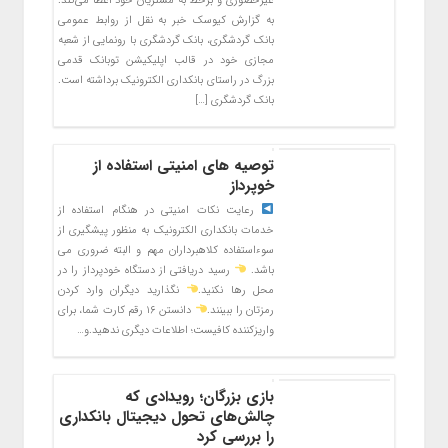
غیرحضوری و برخط به مشتریان خود اعطا می‌کند.
به گزارش کیوسک خبر به نقل از روابط عمومی
بانک گردشگری، بانک گردشگری با رونمایی از شعبه
مجازی خود در قالب اپلیکیشن توبانک قدمی
بزرگ در راستای بانکداری الکترونیک برداشته است.
بانک گردشگری […]
توصیه های امنیتی استفاده از
خوپرداز
رعایت نکات امنیتی در هنگام استفاده از
خدمات بانکداری الکترونیک به منظور پیشگیری از
سوءاستفاده کلاهبرداران مهم و البته ضروری می
باشد.
رسید دریافتی از دستگاه خودپرداز را در
محل رها نکنید.
نگذارید دیگران وارد کردن
رمزتان را ببینند.
دانستن ۱۶ رقم کارت شما، برای
واریزکننده کافیست؛ اطلاعات دیگری ندهید.و…
بازی بزرگان؛ رویدادی که
چالش‌های تحول دیجیتال بانکداری
را بررسی کرد