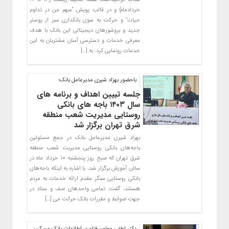
خردادماه) و در قالب پویش “سهم من در تداوم
حیات” و حرکت به سوی بانکداری سبز از پوستر
جدید و بروشورهای دیجیتالی این بانک با هدف
معرفی خدمات و دسترسی آسان مشتریان به این
خدمات رونمایی کرد. به […]
باحضور بهزاد شيري مديرعامل بانک؛
جلسه تبیین اهداف و برنامه های
سال ١۴٠٣ باجه های بانکی
روستایی مدیریت شعب منطقه
شرق تهران برگزار شد
بهزاد شیری مدیرعامل بانک در جمع مسئولین
باجه‌های بانکی روستایی مدیریت شعب منطقه
شرق تهران که صبح روز پنجشنبه ۱۰ خرداد ماه در
سالن آموزش برگزار شد، با اشاره به اینکه باجه‌های
بانکی روستایی سنگر مقدم ارائه خدمات به مردم
هستند، گفت: تمامی واحدهای صف و ستاد در
جهت ضوابط و مقررات بانک حرکت می […]
دکتر لطفی معاون فناوری اطلاعات بانک مسکن: