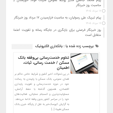
پیام محمد جامعی مدیر روابط عمومی شرکت فولاد خوزستان به
مناسبت روز خبرنگار
17 مرداد 1405
پیام تبریک علی رسولیان، به مناسبت فرارسیدن ۱۷ مرداد روز خبرنگار
17 مرداد 1405
روز خبرنگار فرصتی برای بازنگری در جایگاه رسانه و تقویت اعتماد
متقابل است
برچسب زده شده با : بانکداری الکترونیک
تداوم خدمت‌رسانی بی‌وقفه بانک
مسکن / خدمت رسانی، ثبات،
اطمینان
در پی تحولات اخیر کشور و شرایط خاص حاکم بر
فضای عمومی، بانک مسکن با پایبندی به رسالت
خود در حوزه خدمت‌رسانی و تقویت پایداری
اقتصادی، همچون گذشته با حفظ آرامش،
مسئولیت‌پذیری و انسجام عملیاتی، فعالیت‌های
خود را در سراسر کشور بدون وقفه ادامه می‌دهد.
به گزارش کیوسک‌خبر به نقل از پایگاه خبری بانک
مسکن-هیبنا؛ […]