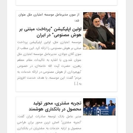
از سوی مدیرعامل موسسه اعتباری ملل عنوان
شد:
اولین اپلیکیشن “پرداخت مبتنی بر
هوش مصنوعی” در ایران
موسسه اعتباری ملل، اولین اپلیکیشن پرداخت
مبتنی بر هوش مصنوعی را ارائه کرد. این مطلب از
سوی آقای جوادی، مدیرعامل موسسه اعتباری ملل
عنوان شد.وی با اشاره به تاکیدات مقام معظم
رهبری، حضرت آیت الله خامنه‌ای، در خصوص
“بهره‌برداری از هوش مصنوعی در ارائه خدمات به
مردم” گفت: این موسسه، با هدف خدمت افزونتر
به […]
تجربه مشتری، محور تولید
محصول در بانکداری هوشمند
مدیر عامل بانک توسعه صادرات ایران گفت:
“تجربه مشتری” اصلی­ ترین محور برای طراحی
محصول و ارایه خدمات به مشتریان در بانکداری