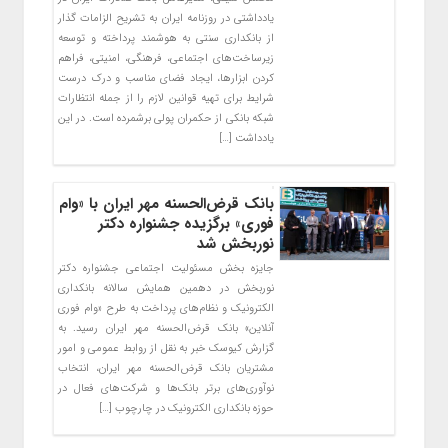
یادداشتی در روزنامه ایران به تشریح الزامات گذار
از بانکداری سنتی به هوشمند پرداخته و توسعه
زیرساخت‌های اجتماعی، فرهنگی، امنیتی، فراهم
کردن ابزارها، ایجاد فضای مناسب و درک درست
شرایط برای تهیه قوانین لازم را از جمله انتظارات
شبکه بانکی از حکمران پولی برشمرده است. در این
یادداشت […]
بانک قرض‌الحسنه مهر ایران با «وام
فوری» برگزیده جشنواره دکتر
نوربخش شد
جایزه بخش مسئولیت اجتماعی جشنواره دکتر
نوربخش در دهمین همایش ‌سالانه بانکداری
الکترونیک و نظام‌های پرداخت به طرح «وام فوری
آنلاین» بانک قرض‌الحسنه مهر ایران رسید. به
گزارش کیوسک خبر به نقل از روابط عمومی و امور
مشتریان بانک قرض‌الحسنه مهر ایران، انتخاب
نوآوری‌های برتر بانک‌ها و شرکت‌های فعال در
حوزه بانکداری الکترونیک در چارچوب […]