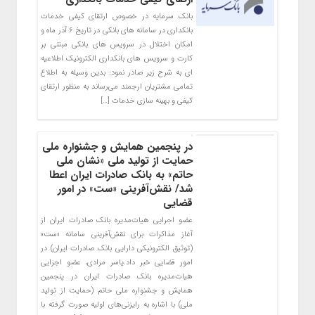
بانک سرمایه در خصوص ارتقای کیفی خدمات
بانکداری در سامانه های بانکی در تاریخ ۶ آذر ماه و
امکان اختلال در سرویس های بانکی مبتنی بر
کارت و سرویس های بانکداری الکترونیک اطلاعیه
ای به شرح زیر صادر نمود: بدین وسیله به اطلاع
تمامی مشتریان ارجمند می‌رساند به منظور ارتقای
کیفی و بهینه سازی خدمات […]
​در پنجمین همایش و جشنواره ملی
حمایت از تولید ملی «نشان ملی
حاتم» به بانک صادرات ایران اعطا
شد/ نقش‌آفرینی «ست» در امور
قضایی
عضو اجرایی هیات‌مدیره بانک صادرات ایران از
آغاز مذاکرات برای نقش‌آفرینی سامانه «ست»
(توثیق الکترونیکی دارایی بانک صادرات ایران) در
امور قضایی خبر داد.یاسر مرادی، عضو اجرایی
هیات‌مدیره بانک صادرات ایران در پنجمین
همایش و جشنواره ملی حاتم (حمایت از تولید
ملی) با اشاره به رایزنی‌های اولیه صورت گرفته با