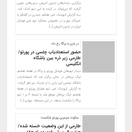
برگزاری دیدارهای اردوی اتریش درس‌های خوبی
گرفت که می‌تواند در آینده به این تیم کمک کند.
ب‌ه گزارش کیوسک خبر، هاشم حیدری در گفتگو با
خبرنگار مهر و در خصوص عملکرد تیم ملی فوتبال
ایران در اردوی اتریش […]
در بازی با براگا رخ داد؛
حضور استعدادیاب چلسی در پورتو/
طارمی زیر ذره بین باشگاه
انگلیسی
دیدار تیم‌های فوتبال پورتو و براگا در هفته هشتم
لیگ پرتغال در حالی برگزار شد که استعدادیاب
باشگاه چلسی این بازی را از نزدیک زیر نظر گرفت.
به گزارش کیوسک خبر، تیم فوتبال پورتو در هفته
هشتم لیگ پرتغال موفق شد با نتیجه ۴ بر ۱ تیم
براگا را شکست بدهد. در این مسابقه، مهدی […]
سکوت سرمربی پورتو شکست؛
طارمی از این وضعیت خسته شده/
چند سال پیش فهمیدم او چقدر