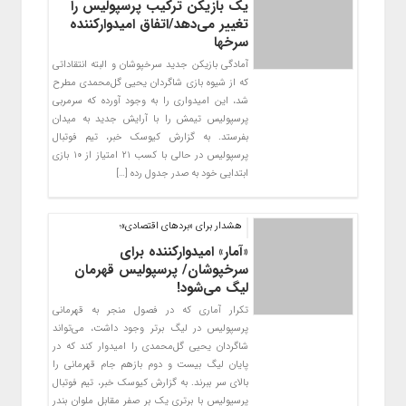
یک بازیکن ترکیب پرسپولیس را
تغییر می‌دهد/اتفاق امیدوارکننده
سرخها
آمادگی بازیکن جدید سرخپوشان و البته انتقاداتی
که از شیوه بازی شاگردان یحیی گل‌محمدی مطرح
شد، این امیدواری را به وجود آورده که سرمربی
پرسپولیس تیمش را با آرایش جدید به میدان
بفرستد. به گزارش کیوسک خبر، تیم فوتبال
پرسپولیس در حالی با کسب ۲۱ امتیاز از ۱۰ بازی
ابتدایی خود به صدر جدول رده […]
هشدار برای «بردهای اقتصادی»؛
«آمار» امیدوارکننده برای
سرخپوشان/ پرسپولیس قهرمان
لیگ می‌شود!
تکرار آماری که در فصول منجر به قهرمانی
پرسپولیس در لیگ برتر وجود داشت، می‌تواند
شاگردان یحیی گل‌محمدی را امیدوار کند که در
پایان لیگ بیست و دوم بازهم جام قهرمانی را
بالای سر ببرند. به گزارش کیوسک خبر، تیم فوتبال
پرسپولیس با برتری یک بر صفر مقابل ملوان بندر