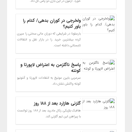
خورد. آزمون در این بازی دو پاس گل داد.
ولخرجی در کوران بدهی/ کدام را
باور کنیم؟
بارسلونا در شرایطی که دوران مالی سختی را سپری
کرده بیشترین خرید را در بازار نقل و انتقالات
تابستانی داشته است.
پاسخ ناگلزمن به اعتراض لاپورتا و
کونته
سرمربی بایرن مونیخ به انتقادات لاپورتا و آنتونیو
کونته واکنش نشان داد.
گلزنی هازارد بعد از ۱۸۸ روز
هافبک بلژیکی رئال مادرید بعد از ۱۸۸ روز توانست
با پیراهن این تیم گلزنی کند.