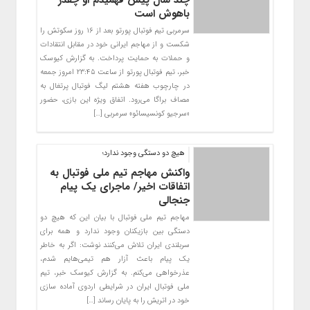
باهوش است
سرمربی تیم فوتبال پورتو بعد از ۱۶ روز سکوتش را
شکست و از مهاجم ایرانی خود در مقابل انتقادات
و حملات به حمایت پرداخت. به گزارش کیوسک
خبر، تیم فوتبال پورتو از ساعت ۲۳:۴۵ امروز جمعه
در چارچوب هفته هشتم لیگ فوتبال پرتغال به
مصاف براگا می‌رود. اتفاق ویژه این بازی، حضور
«سرجیو کونسیسائو» سرمربی […]
هیچ دو دستگی وجود ندارد؛
واکنش مهاجم تیم ملی فوتبال به
اتفاقات اخیر/ ماجرای یک پیام
جنجالی
مهاجم تیم ملی فوتبال با بیان این که هیچ دو
دستگی بین بازیکنان وجود ندارد و همه برای
سربلندی ایران تلاش می‌کنند نوشت: اگر به خاطر
یک پیام باعث آزار هم تیمی‌هایم شدم،
عذرخواهی می‌کنم. به گزارش کیوسک خبر، تیم
ملی فوتبال ایران در شرایطی اردوی آماده سازی
خود در اتریش را به پایان رساند […]