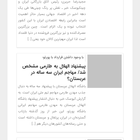
مجیدرضا حریری؛ رئیس اتاق بازرگانی ایران و
چینکیوسک خبر ـ نقش پر رنگ چینی‌ها طی یک
دهه اخیر در اقتصاد جهانی بسیار حائز اهمیت
است بنابراین رابطه اقتصادی ایران با این کشور
انتخاب نبوده و یک الزام است. چین بزرگترین
مصرف‌کننده و نیز بزرگترین فروشنده در دنیا قلمداد
است لذا ایران مهم‌ترین کالای خود یعنی […]
با وجود داشتن قرارداد با پورتو؛
پیشنهاد الهلال به طارمی مشخص
شد/ مهاجم ایران سه ساله در
عربستان؟
باشگاه الهلال عربستان با پیشنهاد سه ساله به دنبال
جذب مهدی طارمی مهاجم تیم ملی ایران است. به
گزارش کیوسک خبر، به دنبال انتشار پیشنهاد باشگاه
الهلال عربستان به مهدی طارمی مهاجم ایرانی
باشگاه پورتو، این خبر از روز گذشته بازتاب
گسترده‌ای در ایران، پرتغال و عربستان داشته است
و حتی رسانه‌های کشورهای دیگر هم […]