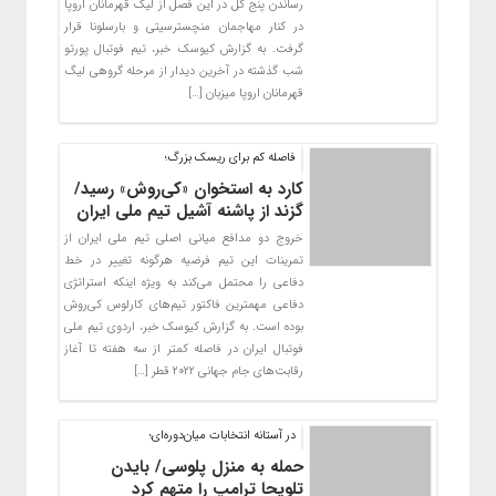
رساندن پنج گل در این فصل از لیگ قهرمانان اروپا
در کنار مهاجمان منچسترسیتی و بارسلونا قرار
گرفت. به گزارش کیوسک خبر، تیم فوتبال پورتو
شب گذشته در آخرین دیدار از مرحله گروهی لیگ
قهرمانان اروپا میزبان […]
فاصله کم برای ریسک بزرگ؛
کارد به استخوان «کی‌روش» رسید/
گزند از پاشنه آشیل تیم ملی ایران
خروج دو مدافع میانی اصلی تیم ملی ایران از
تمرینات این تیم فرضیه هرگونه تغییر در خط
دفاعی را محتمل می‌کند به ویژه اینکه استراتژی
دفاعی مهمترین فاکتور تیم‌های کارلوس کی‌روش
بوده است. به گزارش کیوسک خبر، اردوی تیم ملی
فوتبال ایران در فاصله کمتر از سه هفته تا آغاز
رقابت‌های جام جهانی ۲۰۲۲ قطر […]
در آستانه انتخابات میان‌دوره‌ای؛
حمله به منزل پلوسی/ بایدن
تلویحا ترامپ را متهم کرد