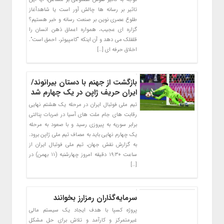
تاثیر بر رسانه ها چالش آور است یا شاهدآغاز
طلوع عصری نوین بر صنعت رسانه و خبر هستیم؟
گزاره ای عجیب، همواره اعماق ذهن انسان را
قلقلک می دهد و آن اینکه “کامپیوتر، احمق است”.
اخلاق حرفه ای […]
بازگشت از جهنم با دستان بیرانوند/
ایران حریف ژاپن در یک چهارم شد
تیم ملی فوتبال ایران در مرحله یک هشتم نهایی
رقابت های جام ملت های آسیا در ضربات پنالتی
برابر سوریه به پیروزی رسید و با صعود به مرحله
یک چهارم نهایی باید به مصاف تیم ملی ژاپن برود.
به گزارش نقش جهان، تیم ملی فوتبال ایران از
ساعت ۱۹:۳۰ دقیقه امروز چهارشنبه (۱۱ بهمن) در
[…]
سرمایه‌گذاران رمزارز بخوانند
پروژه کسپا با هدف ایجاد یک سیستم مالی
غیرمتمرکز و کارآمد و تلاش برای حل مشکل