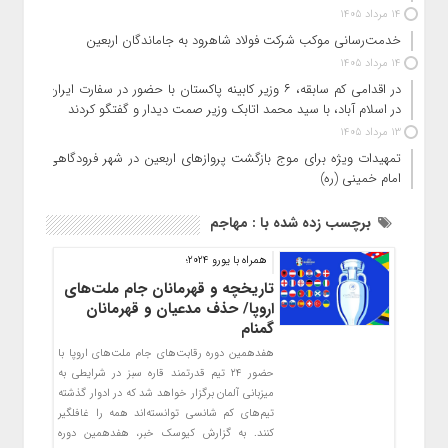
14 مرداد 1405
خدمت‌رسانی موکب شرکت فولاد شاهرود به جاماندگان اربعین
14 مرداد 1405
در اقدامی کم سابقه، ۶ وزیر کابینه پاکستان با حضور در سفارت ایران
در اسلام آباد، با سید محمد اتابک وزیر صمت دیدار و گفتگو کردند
13 مرداد 1405
تمهیدات ویژه برای موج بازگشت پروازهای اربعین در شهر فرودگاهی
امام خمینی (ره)
برچسب زده شده با : مهاجم
همراه با یورو ۲۰۲۴؛
تاریخچه و قهرمانان جام ملت‌های
اروپا/ حذف مدعیان و قهرمانان
گمنام
هفدهمین دوره رقابت‌های جام ملت‌های اروپا با
حضور ۲۴ تیم قدرتمند قاره سبز در شرایطی به
میزبانی آلمان برگزار خواهد شد که در ادوار گذشته
تیم‌های کم شانسی توانسته‌اند همه را غافلگیر
کنند. به گزارش کیوسک خبر، هفدهمین دوره