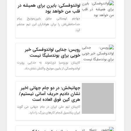
لواندوفسکی: بایرن برای همیشه در
قلب من خواهد بود
مهاجم لهستانی سابق بایرن‌مونیخ پیام
خداحافظی‌اش را برای هواداران این تیم منتشر
کرد.
رویس: جدایی لواندوفسکی خبر
خوبی برای بوندسلیگا نیست
کاپیتان بوروسیا دورتموند به جدایی‌ روبرت
لواندوفسکی از بایرن مونیخ واکنش نشان داد.
جهانبخش: در دو جام جهانی اخیر
نشان دادیم حریف آسانی نیستیم/
هری کین فوق العاده است
کاپیتان تیم ملی ایران در جام جهانی می گوید
ایران پتانسیل انجام کارهای بزرگ را دارد.