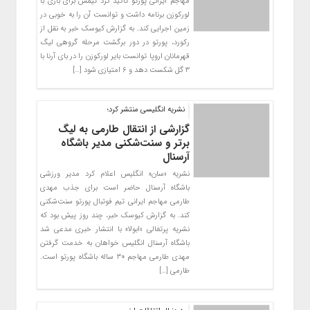
مهاجم ایرانی پورتو تاکید کرد تیمش برای بازی با
لورکوزن برنامه داشت و توانست آن را به خوبی در
زمین اجرایی کند. به گزارش کیوسک خبر به نقل از
رکورد، پورتو در دور برگشت مرحله گروهی لیگ
قهرمانان اروپا توانست بایر لورکوزن را در بای آرنا با
۳ گل شکست دهد و ۶ امتیازی شود […]
نشریه انگلیسی منتشر کرد؛
گزارشی از انتقال طارمی به لیگ
برتر و سنت‌شکنی مدیر باشگاه
آرسنال
نشریه «سان» انگلیس اعلام کرد مدیر ورزشی
باشگاه آرسنال حاضر است برای جذب مهدی
طارمی مهاجم ایرانی تیم فوتبال پورتو سنت‌شکنی
کند. به گزارش کیوسک خبر، چند روز پیش بود که
نشریه پرتغالی «ابولا» با انتشار خبری مدعی شد
باشگاه آرسنال انگلیس خواهان به خدمت گرفتن
مهدی طارمی مهاجم ۳۰ ساله باشگاه پورتو است.
طارمی […]