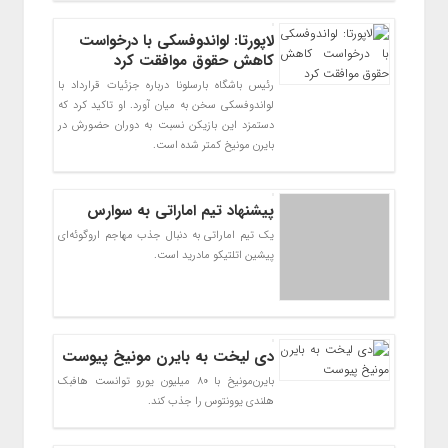
لاپورتا: لواندوفسکی با درخواست
کاهش حقوق موافقت کرد
رئیس باشگاه بارسلونا درباره جزئیات قرارداد با
لواندوفسکی سخن به میان آورد. او تاکید کرد که
دستمزد این بازیکن نسبت به دوران حضورش در
بایرن مونیخ کمتر شده است.
پیشنهاد تیم اماراتی به سوارس
یک تیم اماراتی به دنبال جذب مهاجم اروگوئه‌ای
پیشین اتلتیکو مادرید است.
دی لیخت به بایرن مونیخ پیوست
بایرن‌مونیخ با ۸۰ میلیون یورو توانست هافبک
هلندی یوونتوس را جذب کند.