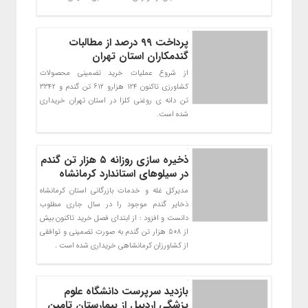
پرداخت ۹۹ درصد از مطالبات
گندمکاران استان تهران
از شروع عملیات خرید تضمینی محصولات
کشاورزی تاکنون 124 هزارو 612 تن گندم و 3342
تن دانه ی روغنی کلزا در استان تهران خریداری
شده است.
ذخیره سازی روزانه ۵ هزار تن گندم
در سیلوهای استاندارد کرمانشاه
مدیرکل غله و خدمات بازرگانی استان کرمانشاه
ذخایر گندم موجود را در سال جاری مطلوب
دانست و افزود : از ابتدای فصل خرید تاکنون بیش
از 508 هزار تن گندم به صورت تضمینی و توافقی
از کشاورزان کرمانشاهی خریداری شده است .
بازدید سرپرست دانشگاه علوم
پزشگی اردبیل از بیمارستان تامین