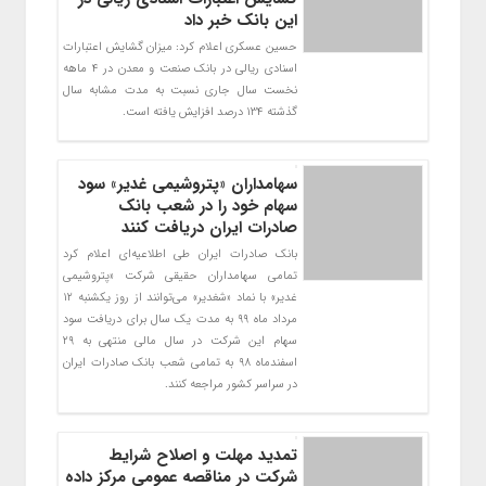
این بانک خبر داد
حسين عسكري اعلام كرد: ميزان گشايش اعتبارات
اسنادي ريالي در بانك صنعت و معدن در 4 ماهه
نخست سال جاري نسبت به مدت مشابه سال
گذشته 134 درصد افزايش يافته است.
سهامداران «پتروشیمی غدیر» سود
سهام خود را در شعب بانک
صادرات ایران دریافت کنند
بانک صادرات ایران طی اطلاعیه‌ای اعلام کرد
تمامی سهامداران حقیقی شرکت «پتروشیمی
غدیر» با نماد «شغدیر» می‌توانند از روز یکشنبه ١٢
مرداد ماه ٩٩ به مدت یک سال برای دریافت سود
سهام این شرکت در سال مالی منتهی به ٢٩
اسفندماه ٩٨ به تمامی شعب بانک صادرات ایران
در سراسر کشور مراجعه کنند.
تمدید مهلت و اصلاح شرایط
شرکت در مناقصه عمومی مرکز داده