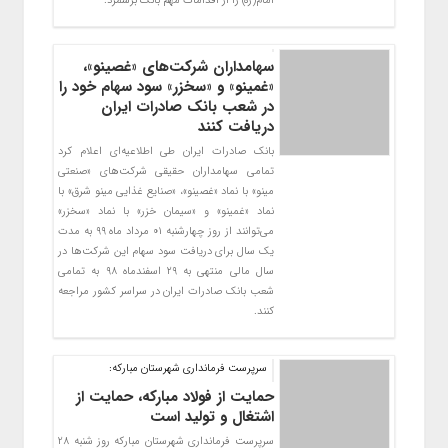
امام(ره) را از اقدامات مهم بانک برشمرد.
​سهامداران شرکت‌های «غصینو»،
«غمینو» و «سخزر» سود سهام خود را
در شعب بانک صادرات ایران
دریافت کنند
بانک صادرات ایران طی اطلاعیه‌ای اعلام کرد
تمامی سهامداران حقیقی شرکت‌های «صنعتی
مینو» با نماد «غصینو»، «صنایع غذایی مینو شرق» با
نماد «غمینو» و «سیمان خزر» با نماد «سخزر»
می‌توانند از روز چهار‌شنبه ٠١ مرداد ماه ٩٩ به مدت
یک سال برای دریافت سود سهام این شرکت‌ها در
سال مالی منتهی به ٢٩ اسفندماه ٩٨ به تمامی
شعب بانک صادرات ایران در سراسر کشور مراجعه
کنند.
سرپرست فرمانداری شهرستان مبارکه:
حمایت از فولاد مبارکه، حمایت از
اشتغال و تولید است
سرپرست فرمانداری شهرستان مبارکه روز شنبه 28