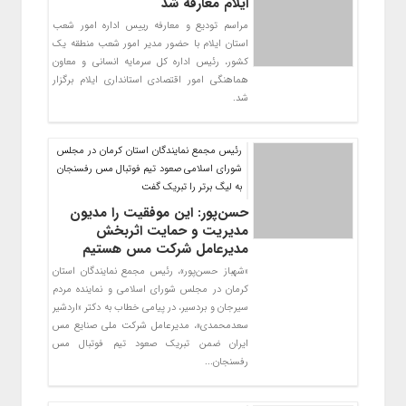
ایلام معارفه شد
مراسم تودیع و معارفه رییس اداره امور شعب
استان ایلام با حضور مدیر امور شعب منطقه یک
کشور، رئیس اداره کل سرمایه انسانی و معاون
هماهنگی امور اقتصادی استانداری ایلام برگزار
شد.
رئیس مجمع نمایندگان استان کرمان در مجلس
شورای اسلامی صعود تیم فوتبال مس رفسنجان
به لیگ برتر را تبریک گفت
حسن‌پور: این موفقیت را مدیون
مدیریت و حمایت اثربخش
مدیرعامل شرکت مس هستیم
«شهباز حسن‌پور»، رئیس مجمع نمایندگان استان
کرمان در مجلس شورای اسلامی و نماینده مردم
سیرجان و بردسیر، در پیامی خطاب به دکتر «اردشیر
سعدمحمدی»، مدیرعامل شرکت ملی صنایع مس
ایران ضمن تبریک صعود تیم فوتبال مس
رفسنجان...