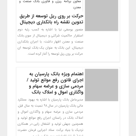
معاون برنامه ريزی و فناوری بانك صنعت و
معدن:
حرکت بر روی ریل توسعه از طریق
تدوین نقشه راه بانکداری دیجیتال
منصور يوسفي نيا با اشاره به كسب رتبه دوم
استقرار حاكميت شركتي و ديجيتال از سوي بانك
صنعت و معدن اظهار داشت: با اجراي بانكداري
ديجيتال، اين بانك به عنوان يك بانك توسعه اي
حركت بر روي ريل توسعه را آغاز كرده است.
اهتمام ویژه بانک پارسیان به
اجرای قانون رفع موانع تولید /
مردمی سازی و عرضه سهام و
واگذاری اموال و املاک بانک
مدیرعامل بانک پارسیان با اشاره به بهبود عملکرد
مالی بانک پارسیان در سال 98 نسبت به سال قبل،
مردمی سازی و عرضه سهام و واگذاری اموال و
املاک بانک در راستای اجرای رفع موانع تولید و
همچنین جهش تولید و اشتغال زایی در همکاری
نزدیک با بنیاد برکت ستاد اجرایی فرمان حضرت