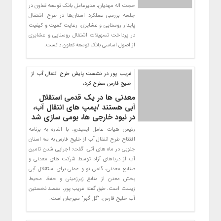
حجت اله مهدیان، مدیرعامل بانک توسعه تعاون در
جلسه بررسی عملکرد استان‌ها در طرح اشتغال
پایدار روستایی و عشایری، رعایت کمیت و کیفیت
در پرداخت تسهیلات اشتغال روستایی و عشایری
از اصول اساسی بانک توسعه تعاون دانست.
غریب پور در نشست پایش طرح انتقال آب از
خلیج فارس مطرح کرد:
معدنی ها در یک قدمی استقلال
آبی هستند /پمپ های انتقال آب،
در نبود خارجی ها، بومی سازی شد
رئیس هیات عامل ایمیدرو،‌ با اشاره به برنامه
افتتاح طرح انتقال آب از خلیج فارس به سه استان
جنوبی در ماه های آتی، گفت: اجرایی شدن تامین
آب از دریاهای آزاد توسط شرکت های معدنی و
صنایع معدنی، گامی نو و عملی برای استقلال آبی
بخش معدن از منابع زیرزمینی و حفظ محیط
زیست است. طبق گفته غریب پور، مقصد نخستین
آب خلیج فارس، "گل گهر" سیرجان است.