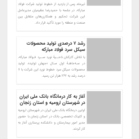
تیرماه، پس از بازدید از خطوط تولید شرکت فولاد
مبارکه، در جلسه با حمیدرضا عظیمیان مدیرعامل
این شرکت تحکیم و همکاری‌های متقابل بین
صنعت و منطقه را مورد تأکید قرار داد.
رشد ۷ درصدی تولید محصولات
سیکل سرد فولاد مبارکه
با تلاش کارکنان ناحــیۀ نورد ســرد فـولاد مبارکه،
در سـه‌ماهـۀ اول سـال «جهش تولید»، تولید
محصولات سیکل سرد خطوط نورد این شرکت با 7
درصد رشد به 262 هزار تن رسید.
آغاز به کار درمانگاه بانک ملی ایران
در شهرستان ارومیه و استان زنجان
اولین درمانگاه بانک ملی ایران در شهرستان ارومیه
و کلینک تخصصی بانک در استان زنجان با حضور
مدیر امور بیمارستان و دانشکده پرستاری آغاز به
کار کردند.