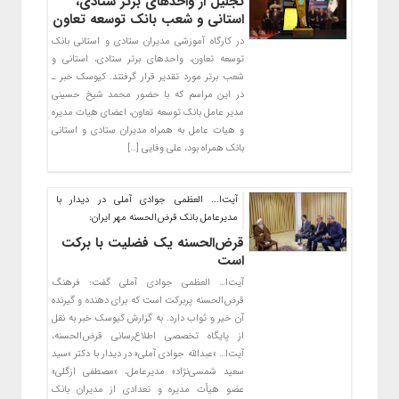
تجلیل از واحدهای برتر ستادی،
استانی و شعب بانک توسعه تعاون
در کارگاه آموزشی مدیران ستادی و استانی بانک
توسعه تعاون، واحدهای برتر ستادی، استانی و
شعب برتر مورد تقدیر قرار گرفتند. کیوسک خبر ـ
در این مراسم که با حضور محمد شیخ حسینی
مدیر عامل بانک توسعه تعاون، اعضای هیات مدیره
و هیات عامل به همراه مدیران ستادی و استانی
بانک همراه بود، علی وفایی […]
آیت‌‌ا... العظمی جوادی آملی در دیدار با
مدیرعامل بانک قرض‌الحسنه مهر ایران:
قرض‌الحسنه یک فضلیت با برکت
است
آیت‌ا… العظمی جوادی آملی گفت: فرهنگ
قرض‌الحسنه پربرکت است که برای دهنده و گیرنده
آن خیر و ثواب دارد. به گزارش کیوسک خبر به نقل
از پایگاه تخصصی اطلاع‌رسانی قرض‌الحسنه،
آیت‌ا… «عبدالله جوادی آملی» در دیدار با دکتر «سید
سعید شمسی‌نژاد» مدیرعامل، «مصطفی ازگلی»
عضو هیأت مدیره و تعدادی از مدیران بانک