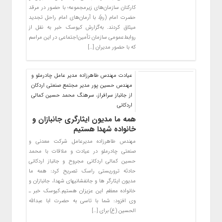
کارکنان سازمان‌های زیرمجموعه؛ با حضور در مرقد
حضرت امام (ره)، با آرمان‌های امام راحل تجدید
میثاق کردند. به‌گزارش کیوسک خبر به نقل از
روابط‌عمومی سازمان تأمین‌اجتماعی در این مراسم
که با حضور مدیران […]
عیادت مهندس طاهرزاده مدیر عامل چادرملو و
مهندس حسین پور مدیر مجتمع صنعتی اردکان
از جانباز سرافراز، سرهنگ محمد حسین کمالی
اردکانی
همه ما مدیون ایثارگری جانبازان و
خانواده شهدا هستیم
مهندس طاهرزاده مدیرعامل شرکت معدنی و
صنعتی چادرملو در عیادت و ملاقات با محمد
حسین کمالی اردکانی مجروح و جانباز اردکانی
حادثه تروریستی راسک تصریح کرد: همه ما
مدیون ایثارگر ها و جانفشانیهای شهدا، جانبازان و
خانواده معظم این عزیزان هستیم.کیوسک خبر ـ
وی افزود: شما با تاسی به حضرت ابا عبدالله
الحسین (ع) برای […]