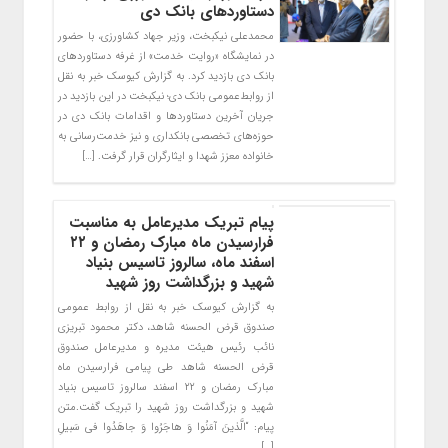
دستاوردهای بانک دی
محمدعلی نیکبخت، وزیر جهاد کشاورزی، با حضور
در نمایشگاه «روایت خدمت» از غرفه دستاوردهای
بانک دی بازدید کرد. به گزارش کیوسک خبر به نقل
از روابط‌عمومی بانک دی؛ نیکبخت در این بازدید در
جریان آخرین دستاوردها و اقدامات بانک دی در
حوزه‌های تخصصی بانکداری و نیز خدمت‌رسانی به
خانواده معزز شهدا و ایثارگران قرار گرفت. […]
پیام تبریک مدیرعامل به مناسبت
فرارسیدن ماه مبارک رمضان و ۲۲
اسفند ماه، سالروز تاسیس بنیاد
شهید و بزرگداشت روز شهید
به گزارش کیوسک خبر به نقل از روابط عمومی
صندوق قرض الحسنه شاهد، دکتر محمود تبریزی
نائب رئیس هیئت مدیره و مدیرعامل صندوق
قرض الحسنه شاهد طی پیامی فرارسیدن ماه
مبارک رمضان و ۲۲ اسفند سالروز تاسیس بنیاد
شهید و بزرگداشت روز شهید را تبریک گفت.متن
پیام: “الَّذینَ آمَنُوا وَ هاجَرُوا وَ جاهَدُوا فی سَبیلِ
[…]