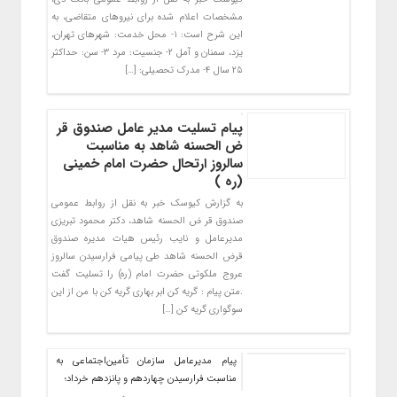
مشخصات اعلام شده برای نیروهای متقاضی، به
این شرح است: ۱- محل خدمت: شهرهای تهران،
یزد، سمنان و آمل ۲- جنسیت: مرد ۳- سن: حداکثر
۲۵ سال ۴- مدرک تحصیلی: […]
پیام تسلیت مدیر عامل صندوق قر
ض الحسنه شاهد به مناسبت
سالروز ارتحال حضرت امام خمینی
(ره )
به گزارش کیوسک خبر به نقل از روابط عمومی
صندوق قر ض الحسنه شاهد، دکتر محمود تبریزی
مدیرعامل و نایب رئیس هیات مدیره صندوق
قرض الحسنه شاهد طی پیامی فرارسیدن سالروز
عروج ملکوتی حضرت امام (ره) را تسلیت گفت
.متن پیام : گریه کن ابر بهاری گریه کن با من از این
سوگواری گریه کن […]
پیام مدیرعامل سازمان تأمین‌اجتماعی به
مناسبت فرارسیدن چهاردهم و پانزدهم خرداد؛