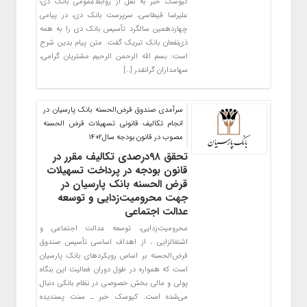
کیوسک خبر به نقل از روابط‌عمومی بانک دی؛
علیرضا قیطاسی، سرپرست بانک دی، در پیامی
چهاردهمین سالگرد تأسیس بانک دی را به همه
ذی‌نفعان بانک تبریک گفت. متن پیام بدین شرح
است: بسم الله الرحمن الرحیم مشتریان گرامی،
سهامداران گرانقدر […]
سرآمدی صندوق قرض‌الحسنه بانک پارسیان در
انجام تکالیف قانونی تسهیلات قرض الحسنه
مصوب در قانون بودجه سال1402
تحقق ۹۸درصدی تکالیف مقرر در
قانون بودجه در پرداخت تسهیلات
قرض الحسنه بانک پارسیان در
جهت محرومیت‌زدایی و توسعه
عدالت اجتماعی
محرومیت‌زدایی، توسعه عدالت اجتماعی و
اشتغالزایی ، از اهداف اساسی تأسیس صندوق
قرض‌الحسنه بر اساس رویکردهای بانک پارسیان
است که همواره در طول دوران فعالیت این بنگاه
پولی و مالی بخش خصوصی در نظام بانکی دنبال
می‌شده است. کیوسک خبر ـ سنت پسندیده