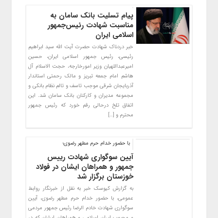
پیام تسلیت بانک سامان به
مناسبت شهادت رئیس‌جمهور
اسلامی ایران
خبر دردناک شهادت حضرت آیت الله سید ابراهیم
رئیسی، رئیس جمهور اسلامی ایران، حسین
امیرعبداللهیان وزیر امورخارجه، حجت الاسلام آل
هاشم امام جمعه تبریز و مالک رحمتی استاندار
آذربایجان شرقی موجب تاسف و تالم نظام بانکی و
مجموعه مدیران و کارکنان بانک سامان شد. این
اتفاق تلخ درحالی رقم خورد که رئیس جمهور
محترم و […]
با حضور خدام حرم مطهر رضوی؛
آیین سوگواری شهادت رییس
جمهور و همراهان ایشان در فولاد
خوزستان برگزار شد
به گزارش کیوسک خبر به نقل از خبرنگار روابط
عمومی، با حضور خدام حرم مطهر رضوی، آیین
سوگواری شهادت خادم الرضا رئیس جمهور مردمی
و محبوب ایران اسلامی و همراهان ایشان که در