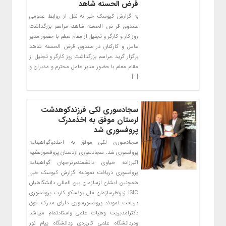
قرض الحسنه شاهد
به گزارش کیوسک خبر به نقل از روابط عمومی
صندوق قر ض الحسنه شاهد؛ مراسم بزرگداشت
روز کار و کارگر و تجلیل از مقام معلم با حضور مدیر
عامل و کارکنان در صندوق قرض الحسنه شاهد
برگزار گرید .مراسم بزرگداشت روز کارگر و تجلیل از
مقام معلم با حضور مدیر عامل محترم و مدیران و
[…]
سجادسوری لکی فرزندکوهدشت
لرستان موفق به اخذمدرک
پروفسوری شد
سجادسوری لکی موفق به اخذدوگواهینامه
پروفسوری شد. سجادسوری ازدستان پروفسورعظیم
اکبرزاده خیاوی دانشمندبرترجهان گواهینامه
پروفسوری دریافت نمود.به گزارش کیوسک خبر،
همچنین ایشان ازسازمان بین المللی دانشگاهیان
ISIC زیرنظرسازمان ملل یونسکو کارت پروفسوری
دریافت نمودند پروفسورسوری دارای مدرک فوق
دکترامدیریت وهیات علمی واستادتمام میباشد
ودردانشگاه علمی کاربردی ودانشگاه پیام نور