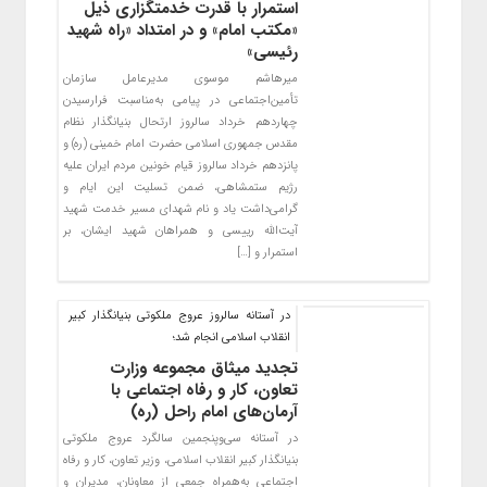
استمرار با قدرت خدمتگزاری ذیل
«مکتب امام» و در امتداد «راه شهید
رئیسی»
میرهاشم موسوی مدیرعامل سازمان
تأمین‌اجتماعی در پیامی به‌مناسبت فرارسیدن
چهاردهم خرداد سالروز ارتحال بنیانگذار نظام
مقدس جمهوری اسلامی حضرت امام خمینی (ره) و
پانزدهم خرداد سالروز قیام خونین مردم ایران علیه
رژیم ستمشاهی، ضمن تسلیت این ایام و
گرامی‌داشت یاد و نام شهدای مسیر خدمت شهید
آیت‌الله رییسی و همراهان شهید ایشان، بر
استمرار و […]
در آستانه سالروز عروج ملکوتی بنیانگذار کبیر
انقلاب اسلامی انجام شد؛
تجدید میثاق مجموعه وزارت
تعاون، کار و رفاه اجتماعی با
آرمان‌های امام راحل (ره)
در آستانه سی‌وپنجمین سالگرد عروج ملکوتی
بنیانگذار کبیر انقلاب اسلامی، وزیر تعاون، کار و رفاه
اجتماعی به‌همراه جمعی از معاونان، مدیران و