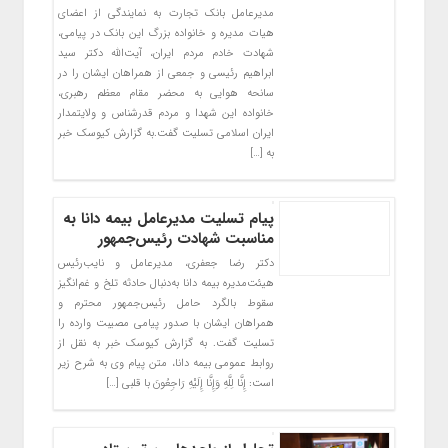
مدیرعامل بانک تجارت به نمایندگی از اعضای
هیات مدیره و خانواده بزرگ این بانک در پیامی،
شهادت خادم مردم ایران، آیت‌الله دکتر سید
ابراهیم رئیسی و جمعی از همراهان ایشان را در
سانحه هوایی به محضر مقام معظم رهبری،
خانواده این شهدا و مردم قدرشناس و ولایتمدار
ایران اسلامی تسلیت گفت.به گزارش کیوسک خبر
به […]
پیام تسلیت مدیرعامل بیمه دانا به
مناسبت شهادت رئیس‌جمهور
دکتر رضا جعفری، مدیرعامل و نایب‌رئیس
هیئت‌مدیره بیمه دانا به‌دنبال حادثه تلخ و غم‌انگیز
سقوط بالگرد حامل رئیس‌جمهور محترم و
همراهان ایشان با صدور پیامی مصیبت وارده را
تسلیت گفت. به گزارش کیوسک خبر به نقل از
روابط عمومی بیمه دانا، متن پیام وی به شرح زیر
است: إِنَّا لِلَّهِ وَإِنَّا إِلَیْهِ رَاجِعُونَ با قلبی […]