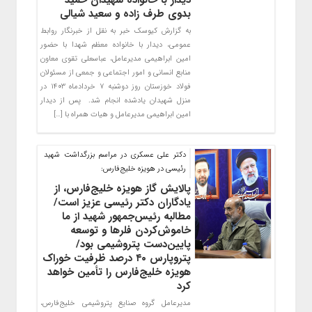
دیدار با خانواده‌ شهیدان حمید
بدوی طرف زاده و سعید شیالی
به گزارش کیوسک خبر به نقل از خبرنگار روابط
عمومی، دیدار با خانواده معظم شهدا با حضور
امین ابراهیمی مدیرعامل، عباسعلی تقوی معاون
منابع انسانی و امور اجتماعی و جمعی از مسئولان
فولاد خوزستان روز دوشنبه ۷ خردادماه ۱۴۰۳ در
منزل شهیدان یادشده انجام شد. پس از دیدار
امین ابراهیمی مدیرعامل و هیات همراه با […]
دکتر علی عسکری در مراسم بزرگداشت شهید
رئیسی در هویزه خلیج‌فارس:
پالایش گاز هویزه خلیج‌فارس، از
یادگاران دکتر رئیسی عزیز است/
مطالبه رئیس‌جمهور شهید از ما
خاموش‌کردن فلرها و توسعه
پایین‌دست پتروشیمی بود/
پتروپارس ۴۰ درصد ظرفیت خوراک
هویزه خلیج‌فارس را تأمین خواهد
کرد
مدیرعامل گروه صنایع پتروشیمی خلیج‌فارس،