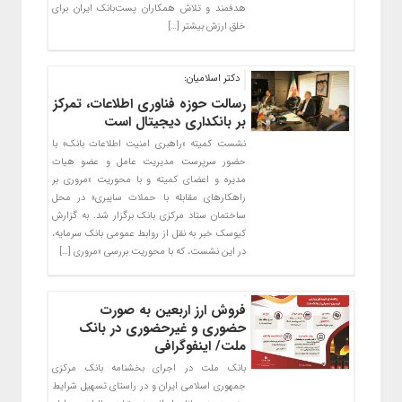
هدفمند و تلاش همکاران پست‌بانک ایران برای
خلق ارزش بیشتر […]
دکتر اسلامیان:
رسالت حوزه فناوری اطلاعات، تمرکز
بر بانکداری دیجیتال است
نشست کمیته «راهبری امنیت اطلاعات بانک» با
حضور سرپرست مدیریت عامل و عضو هیات
مدیره و اعضای کمیته و با محوریت «مروری بر
راهکارهای مقابله با حملات سایبری» در محل
ساختمان ستاد مرکزی بانک برگزار شد. به گزارش
کیوسک خبر به نقل از روابط عمومی بانک سرمایه،
در این نشست، که با محوریت بررسی «مروری […]
فروش ارز اربعین به صورت
حضوری و غیرحضوری در بانک
ملت/ اینفوگرافی
بانک ملت در اجرای بخشنامه بانک مرکزی
جمهوری اسلامی ایران و در راستای تسهیل شرایط