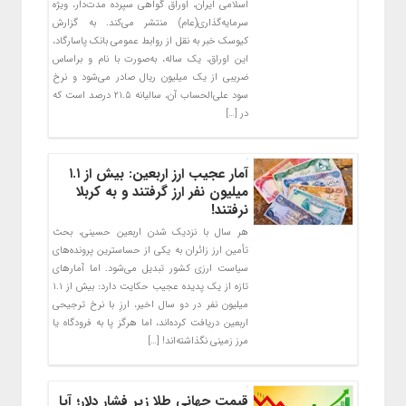
اسلامی ایران، اوراق گواهی سپرده مدت‌دار، ویژه
سرمایه‌گذاری‌(عام) منتشر می‌کند. به گزارش
کیوسک خبر به نقل از روابط عمومی بانک پاسارگاد،
این اوراق، یک ساله، به‌صورت با نام و براساس
ضریبی از یک میلیون ریال صادر می‌شود و نرخ
سود علی‌الحساب آن، سالیانه ۲۱.۵ درصد است که
در […]
آمار عجیب ارز اربعین: بیش از ۱.۱
میلیون نفر ارز گرفتند و به کربلا
نرفتند!
هر سال با نزدیک شدن اربعین حسینی، بحث
تأمین ارز زائران به یکی از حساسترین پرونده‌های
سیاست ارزی کشور تبدیل می‌شود. اما آمارهای
تازه از یک پدیده عجیب حکایت دارد: بیش از ۱.۱
میلیون نفر در دو سال اخیر، ارزِ با نرخ ترجیحی
اربعین دریافت کرده‌اند، اما هرگز پا به فرودگاه یا
مرز زمینی نگذاشته‌اند! […]
قیمت جهانی طلا زیر فشار دلار؛ آیا