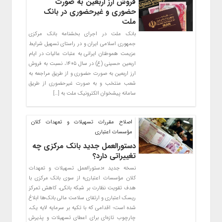
فروش ارز اربعین به صورت
حضوری و غیرحضوری در بانک
ملت
بانک ملت در اجرای بخشنامه بانک مرکزی
جمهوری اسلامی ایران و در راستای تسهیل شرایط
عزیمت هموطنان ایرانی به عتبات عالیات در ایام
اربعین حسینی (ع) در سال ۱۴۰۵، نسبت به فروش
ارز اربعین به صورت حضوری و از طریق مراجعه به
شعب منتخب و به صورت غیرحضوری از طریق
سامانه پیشخوان الکترونیک ملت به […]
اصلاح مقررات تسهیلات و تعهدات کلان
مؤسسات اعتباری
دستورالعمل جدید بانک مرکزی چه
تغییراتی دارد؟
نسخه جدید «دستورالعمل تسهیلات و تعهدات
کلان مؤسسات اعتباری» از سوی بانک مرکزی با
هدف تقویت نظارت بر شبکه بانکی، کاهش تمرکز
ریسک اعتباری و ارتقای سلامت مالی بانک‌ها ابلاغ
شده است؛ اقدامی که با تکیه بر سرمایه لایه یک،
چارچوب تازه‌ای برای اعطای تسهیلات و پذیرش