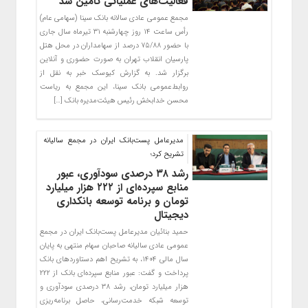
فعالیت‌های عملیاتی تامین شد
مجمع عمومی عادی سالانه بانک سینا (سهامی عام)
رأس ساعت ۱۴ روز چهارشنبه ۳۱ تیرماه سال جاری
با حضور ۷۵/۸۸ درصد از سهامداران در محل هتل
پارسیان انقلاب تهران به صورت حضوری و آنلاین
برگزار شد. به گزارش کیوسک خبر به نقل از
روابط‌عمومی بانک سینا، این مجمع به ریاست
محسن خدابخش رئیس هیئت‌مدیره بانک […]
مدیرعامل پست‌بانک ایران در مجمع سالیانه
تشریح کرد؛
رشد ۳۸ درصدی سودآوری، عبور
منابع سپرده‌ای از ۲۲۲ هزار میلیارد
تومان و برنامه توسعه بانکداری
دیجیتال
حمید بنائیان مدیرعامل پست‌بانک ایران در مجمع
عمومی عادی سالیانه صاحبان سهام منتهی به پایان
سال مالی ۱۴۰۴، به تشریح اهم دستاوردهای بانک
پرداخت و گفت: عبور منابع سپرده‌ای بانک از ۲۲۲
هزار میلیارد تومان، رشد ۳۸ درصدی سودآوری و
توسعه شبکه خدمت‌رسانی، حاصل برنامه‌ریزی