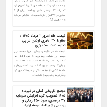
مدیرعامل بانک قرض‌الحسنه مهر ایران، گزارش
جامع عملکرد بانک و برنامه‌های آتی را تشریح کرد
که رشد ۶۲ درصدی منابع، پرداخت بیش از ۵
میلیون و ۳۳۷هزار فقره تسهیلات، افزایش سرمایه
به ۲۲ همت […]
قیمت طلا امروز ۲ مرداد ۱۴۰۵ /
سقوط ۱۳۰ دلاری اونس در پی
تداوم نفت ۱۰۰ دلاری
قیمت طلا در بازارهای جهانی، امروز جمعه، برای
دومین روز متوالی روند نزولی به خود گرفت. این
کاهش در حالی رخ داد که قیمت نفت خام برنت با
جهش ۷ درصدی در روز گذشته، برای نخستین بار از
ماه مه تاکنون از مرز ۱۰۰ دلار در هر بشکه عبور کرد
و نگرانی‌های تورمی را تشدید […]
مجمع تاریخی فملی در تیرماه
۱۴۰۵ تصویب کرد: افزایش سرمایه
۳۷ درصدی، سود ۴۵۰ ریالی و
رونمایی از برنامه عرضه اولیه