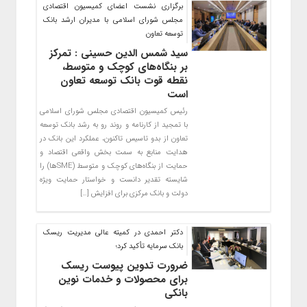
برگزاری نشست اعضای کمیسیون اقتصادی
مجلس شورای اسلامی با مدیران ارشد بانک
توسعه تعاون
سید شمس الدین حسینی : تمرکز
بر بنگاه‌های کوچک و متوسط،
نقطه قوت بانک توسعه تعاون
است
رئیس کمیسیون اقتصادی مجلس شورای اسلامی
با تمجید از کارنامه و روند رو به رشد بانک توسعه
تعاون از بدو تاسیس تاکنون، عملکرد این بانک در
هدایت منابع به سمت بخش واقعی اقتصاد و
حمایت از بنگاه‌های کوچک و متوسط (SMEها) را
شایسته تقدیر دانست و خواستار حمایت ویژه
دولت و بانک مرکزی برای افزایش […]
دکتر احمدی در کمیته عالی مدیریت ریسک
بانک سرمایه تأکید کرد؛
ضرورت تدوین پیوست ریسک
برای محصولات و خدمات نوین
بانکی