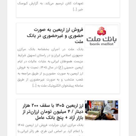
تعهدات کلان ترسیم می‌کند. به گزارش کیوسک
خبر، […]
فروش ارز اربعین به صورت
حضوری و غیرحضوری در بانک
ملت
بانک ملت در اجرای بخشنامه بانک مرکزی
جمهوری اسلامی ایران و در راستای تسهیل شرایط
عزیمت هموطنان ایرانی به عتبات عالیات در ایام
اربعین حسینی (ع) در سال ١۴٠۵، نسبت به فروش
ارز اربعین به صورت حضوری و از طریق مراجعه به
شعب منتخب و به صورت غیرحضوری از طریق
سامانه پیشخوان الکترونیک ملت به […]
ارز اربعین ۱۴۰۵ با سقف ۲۰۰ هزار
دینار / ۴ میلیون تومان ارزان‌تر از
بازار آزاد + پنج بانک عامل
بانک مرکزی ایران جزئیات فروش ارز اربعین ۱۴۰۵
را اعلام کرد. بر اساس این طرح، هر زائر ایرانی با