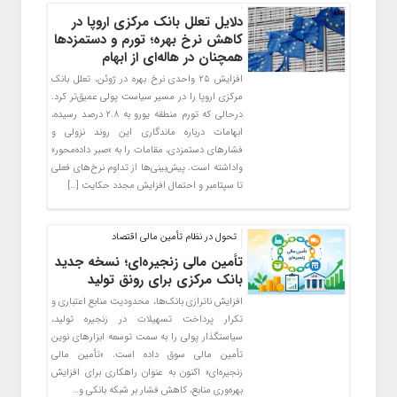
دلایل تعلل بانک مرکزی اروپا در
کاهش نرخ بهره؛ تورم و دستمزدها
همچنان در هاله‌ای از ابهام
افزایش ۲۵ واحدی نرخ بهره در ژوئن، تعلل بانک
مرکزی اروپا را در مسیر سیاست پولی عمیق‌تر کرد.
درحالی که تورم منطقه یورو به ۲.۸ درصد رسیده،
ابهامات درباره ماندگاری این روند نزولی و
فشارهای دستمزدی، مقامات را به «صبر داده‌محور»
واداشته است. پیش‌بینی‌ها از تداوم نرخ‌های فعلی
تا سپتامبر و احتمال افزایش مجدد حکایت […]
تحول در نظام تأمین مالی اقتصاد
تأمین مالی زنجیره‌ای؛ نسخه جدید
بانک مرکزی برای رونق تولید
افزایش ناترازی بانک‌ها، محدودیت منابع اعتباری و
تکرار پرداخت تسهیلات در زنجیره تولید،
سیاستگذار پولی را به سمت توسعه ابزارهای نوین
تأمین مالی سوق داده است. «تأمین مالی
زنجیره‌ای» اکنون به عنوان راهکاری برای افزایش
بهره‌وری منابع، کاهش فشار بر شبکه بانکی و…