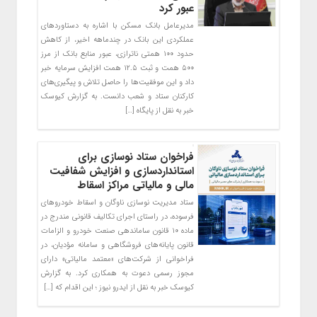
عبور کرد
مدیرعامل بانک مسکن با اشاره به دستاوردهای
عملکردی این بانک در چند‌ماهه اخیر، از کاهش
حدود ۱۰۰ همتی ناترازی، عبور منابع بانک از مرز
۵۰۰ همت و ثبت ۱۲.۵ همت افزایش سرمایه خبر
داد و این موفقیت‌ها را حاصل تلاش و پیگیری‌های
کارکنان ستاد و شعب دانست. به گزارش کیوسک
خبر به نقل از پایگاه […]
فراخوان ستاد نوسازی برای
استانداردسازی و افزایش شفافیت
مالی و مالیاتی مراکز اسقاط
ستاد مدیریت نوسازی ناوگان و اسقاط خودروهای
فرسوده، در راستای اجرای تکالیف قانونی مندرج در
ماده ۱۰ قانون ساماندهی صنعت خودرو و الزامات
قانون پایانه‌های فروشگاهی و سامانه مؤدیان، در
فراخوانی از شرکت‌های «معتمد مالیاتی» دارای
مجوز رسمی دعوت به همکاری کرد. به گزارش
کیوسک خبر به نقل از ایدرو نیوز ؛ این اقدام که […]