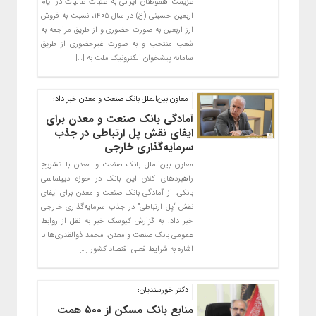
عزیمت هموطنان ایرانی به عتبات عالیات در ایام
اربعین حسینی (ع) در سال ۱۴۰۵، نسبت به فروش
ارز اربعین به صورت حضوری و از طریق مراجعه به
شعب منتخب و به صورت غیرحضوری از طریق
سامانه پیشخوان الکترونیک ملت به […]
معاون بین‌الملل بانك صنعت و معدن خبر داد:
آمادگی بانک صنعت و معدن برای
ایفای نقش پل ارتباطی در جذب
سرمایه‌گذاری خارجی
معاون بین‌الملل بانک صنعت و معدن با تشریح
راهبردهای کلان این بانک در حوزه دیپلماسی
بانکی، از آمادگی بانک صنعت و معدن برای ایفای
نقش “پل ارتباطی” در جذب سرمایه‌گذاری خارجی
خبر داد. به گزارش کیوسک خبر به نقل از روابط
عمومی بانک صنعت و معدن، محمد ذوالقدری‌ها با
اشاره به شرایط فعلی اقتصاد کشور […]
دکتر خورسندیان:
منابع بانک مسکن از ۵۰۰ همت