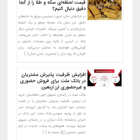
قیمت لحظه‌ای سکه و طلا را از کجا
دقیق دنبال کنیم؟
در بازارهای مالی امروز، دسترسی سریع به داده‌های
دقیق، مرز میان یک معامله موفق و یک اشتباه
جبران‌ناپذیر را تعیین می‌کند. تغییرات قیمتی دیگر
منتظر باز شدن مغازه‌ها یا اعلام اخبار نمی‌مانند؛
بلکه در کسری از ثانیه روی صفحات مانیتور و
گوشی‌های هوشمند به نمایش درمی‌آیند. برای
افرادی که روند بازار را به‌صورت جدی دنبال […]
افزایش ظرفیت پذیرش مشتریان
در بانک ملت برای فروش حضوری
و غیرحضوری ارز اربعین
بانک ملت در راستای تسهیل امور متقاضیان خرید
ارز اربعین، ظرفیت پذیرش مشتریان را در شعب
منتخب خود افزایش داد. به گزارش کیوسک خبر،
به نقل از روابط عمومی بانک ملت، این بانک در
اجرای بخشنامه بانک مرکزی و در راستای تسهیل
شرایط عزیمت هموطنان به عتبات عالیات در ایام
اربعین حسینی (ع)، نسبت به […]