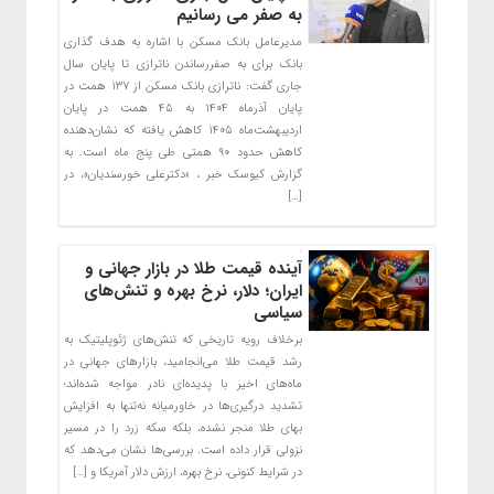
به صفر می رسانیم
مدیرعامل بانک مسکن با اشاره به هدف گذاری
بانک برای به صفررساندن ناترازی تا پایان سال
جاری گفت: ناترازی بانک مسکن از ۱۳۷ همت در
پایان آذرماه ۱۴۰۴ به ۴۵ همت در پایان
اردیبهشت‌ماه ۱۴۰۵ کاهش یافته که نشان‌دهنده
کاهش حدود ۹۰ همتی طی پنج ماه است. به
گزارش کیوسک خبر ، «دکترعلی خورسندیان»، در
[…]
آینده قیمت طلا در بازار جهانی و
ایران؛ دلار، نرخ بهره و تنش‌های
سیاسی
برخلاف رویه تاریخی که تنش‌های ژئوپلیتیک به
رشد قیمت طلا می‌انجامید، بازارهای جهانی در
ماه‌های اخیر با پدیده‌ای نادر مواجه شده‌اند؛
تشدید درگیری‌ها در خاورمیانه نه‌تنها به افزایش
بهای طلا منجر نشده، بلکه سکه زرد را در مسیر
نزولی قرار داده است. بررسی‌ها نشان می‌دهد که
در شرایط کنونی، نرخ بهره، ارزش دلار آمریکا و […]