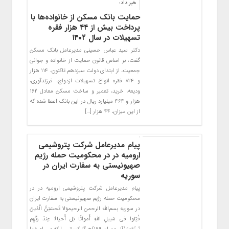
خبر داد:
حمایت بانک مسکن از خانواده‌ها با
پرداخت بیش از ۴۴ هزار فقره
تسهیلات در سال ۱۴۰۲
دکتر سید عباس حسینی مدیرعامل بانک مسکن
گفت: بر اساس قانون حمایت از خانواده و جوانی
جمعیت، از ابتدای دولت سیزدهم تاکنون، ۱۱۴ هزار
و ۸۲۴ فقره انواع تسهیلات ازدواج، فرزندآوری،
ودیعه، خرید، تعمیر و ساخت مسکن معادل ۱۶۲
هزار و ۴۶۴ میلیارد ریال در این بانک اعطا شده که
از این میزان، ۴۴ هزار […]
پیام مدیرعامل شرکت پتروشیمی
ارومیه در در محکومیت حمله رژیم
صهیونیستی به سفارت ایران در
سوریه
پیام مدیرعامل شرکت پتروشیمی ارومیه در در
محکومیت حمله رژیم صهیونیستی به سفارت ایران
در سوریه بسم‌الله الرحمن الرحیموَلا تَحسَبَنَّ الَّذینَ
قُتِلوا فی سَبیلِ اللَّهِ أَمواتًا بَل أَحیاءٌ عِندَ رَبِّهِم