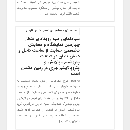
«سیدمرتضی بختیاری» رئیس کل کمیته امداد در
بازدید از استان بوشهر از عملکرد مطلوب مدیریت
شعب بانک قرض‌الحسنه مهر […]
جوابیه گروه صنایع پتروشیمی خلیج فارس:
سیاه‌نمایی علیه رویداد پرافتخار
چهارمین نمایشگاه و همایش
تخصصی حمایت از ساخت داخل و
دانش بنیان در صنعت
پتروشیمی،پالایش و
پتروپالایشی،بازی در زمین دشمن
است
به دنبال طرح ادعاهایی از سوی رسانه منتسب به
دبیرخانه شورای عالی امنیت ملی علیه “چهارمین
نمایشگاه و همایش تخصصی حمایت از ساخت
داخل و دانش بنیان در صنعت پتروشیمی، پالایش و
پتروپالایشی”، هلدینگ خلیج فارس بزرگترین گروه
پتروشیمی کشور با انتقاد از مطالب ادعا شده،
خواستار شفاف سازی این شورا در خصوص
«نورنیوز» شد.به […]