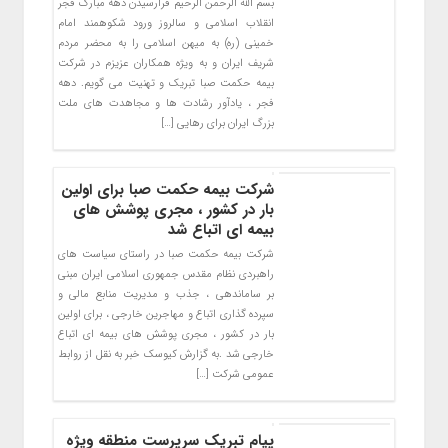
بسم الله الرحمن الرحیم فرارسیدن دهه مبارک فجر
انقلاب اسلامی و سالروز ورود شکوهمند امام
خمینی (ره) به میهن اسلامی را به محضر مردم
شریف ایران و به ویژه همکاران عزیزم در شرکت
بیمه حکمت صبا تبریک و تهنیت می گویم. دهه
فجر ، یادآور رشادت ها و مجاهدت های ملت
بزرگ ایران برای رهایی […]
شرکت بیمه حکمت صبا برای اولین
بار در کشور ، مجری پوشش های
بیمه ای اتباع شد
شرکت بیمه حکمت صبا در راستای سیاست های
راهبردی نظام مقدس جمهوری اسلامی ایران مبنی
بر ساماندهی ، جذب و مدیریت منابع مالی و
سپرده گذاری اتباع و مهاجرین خارجی ، برای اولین
بار در کشور ، مجری پوشش های بیمه ای اتباع
خارجی شد .به گزارش کیوسک خبر به نقل از روابط
عمومی شرکت […]
پیام تبریک سرپرست منطقه ویژه