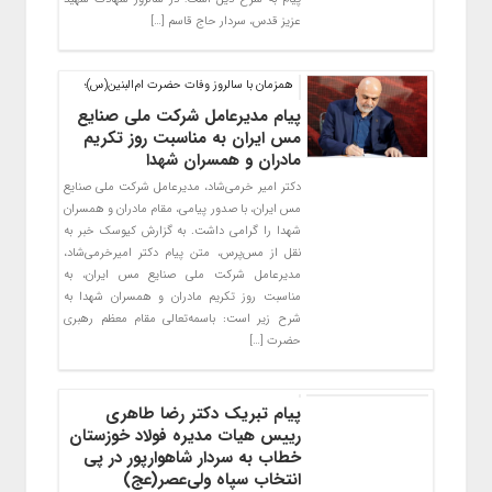
عزیز قدس، سردار حاج قاسم […]
همزمان با سالروز وفات حضرت ام‌البنین(س)؛
پیام مدیر‌عامل شرکت ملی صنایع
مس ایران به مناسبت روز تکریم
مادران و همسران شهدا
دکتر امیر خرمی‌شاد، مدیرعامل شرکت ملی صنایع
مس ایران، با صدور پیامی، مقام مادران و همسران
شهدا را گرامی داشت. به گزارش کیوسک خبر به
نقل از مس‌پرس، متن پیام دکتر امیرخرمی‌شاد،
مدیرعامل شرکت ملی صنایع مس ایران، به
مناسبت روز تکریم مادران و همسران شهدا به
شرح زیر است: باسمه‌تعالی مقام معظم رهبری
حضرت […]
پیام تبریک دکتر رضا طاهری
رییس هیات مدیره فولاد خوزستان
خطاب به سردار شاهوارپور در پی
انتخاب سپاه ولی‌عصر(عج)