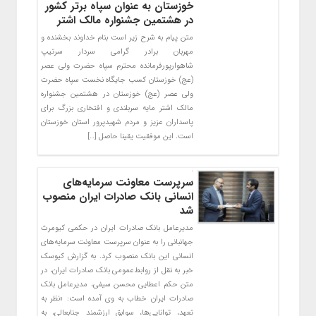
خوزستان به عنوان سپاه برتر کشور
در هشتمین جشنواره مالک اشتر
متن پیام به شرح زیر است بنام خداوند بخشنده و
مهربان برادر گرامی سردار سرتیپ
شاهوارپورفرمانده محترم سپاه حضرت ولی عصر
(عج) خوزستان کسب جایگاه نخست سپاه حضرت
ولی‌ عصر (عج) خوزستان در هشتمین جشنواره
مالک اشتر مایه سربلندی و افتخاری بزرگ برای
پاسداران عزیز و مردم شهیدپرور استان خوزستان
است. این موفقیت یقینا حاصل […]
سرپرست معاونت سرمایه‌های
انسانی بانک صادرات ایران منصوب
شد
مدیرعامل بانک صادرات ایران در حکمی کیومرث
جهانبانی را به عنوان سرپرست معاونت سرمایه‌های
انسانی این بانک منصوب کرد. به گزارش کیوسک
خبر به نقل از روابط‌عمومی بانک صادرات ایران، در
متن حکم اعطایی محسن سیفی، مدیرعامل بانک
صادرات ایران خطاب به وی آمده است: «نظر به
تعهد، توانایی‌ها، سوابق ارزشمند جنابعالی، به