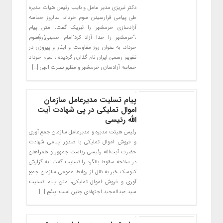
دکتر تبریزی مدیر عامل و نایب رئیس هیات مدیره
طی پیامی فرارسیدن سوم خرداد، سالروز حماسه
آزادسازی خرمشهر را تبریک گفت. متن پیام
:“خرمشهر را خدا آزاد کرد”امام خمینی(ره)سوم
خرداد، به عنوان روز مقاومت و ایثار و پیروزی در
تقویم رسمی ایران نام گذاری گردیده ، سوم خرداد
حماسه آزادسازی خرمشهر و مظهر نصرت الهی […]
پیام تسلیت مدیرعامل سازمان
اموال تملیکی در پی شهادت آیت
الله رئیسی
رئیس هیئت مدیره و مدیرعامل سازمان جمع آوری
و فروش اموال تملیکی با صدور پیامی شهادت
حضرت آیت‌الله رئیسی ریاست جمهور و همراهان
در سانحه سقوط بالگرد را تسلیت گفت. به گزارش
کیوسک خبر به نقل از روابط عمومی سازمان جمع
آوری و فروش اموال تملیکی، متن پیام تسلیت
سید عبدالمجید اجتهادی چنین است: بِسْمِ […]