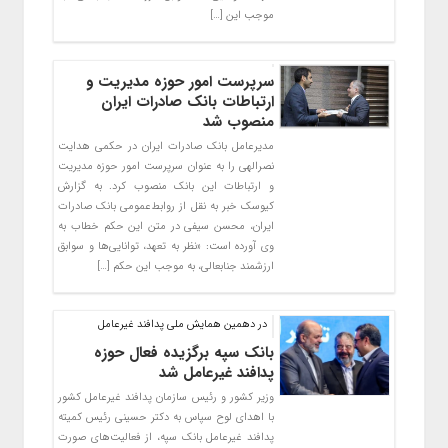
موجب این […]
سرپرست امور حوزه مدیریت و
ارتباطات بانک صادرات ایران
منصوب شد
مدیرعامل بانک صادرات ایران در حکمی هدایت
نصرالهی را به عنوان سرپرست امور حوزه مدیریت
و ارتباطات این بانک منصوب کرد. به گزارش
کیوسک خبر به نقل از روابط‌عمومی بانک صادرات
ایران، محسن سیفی در متن این حکم خطاب به
وی آورده است: «نظر به تعهد، توانایی‌ها و سوابق
ارزشمند جنابعالی، به موجب این حکم […]
در دهمین همایش ملی پدافند غیرعامل
بانک سپه برگزیده فعال حوزه
پدافند غیرعامل شد
وزیر کشور و رئیس سازمان پدافند غیرعامل کشور
با اهدای لوح سپاس به دکتر حسینی رئیس کمیته
پدافند غیرعامل بانک سپه، از فعالیت‌های صورت