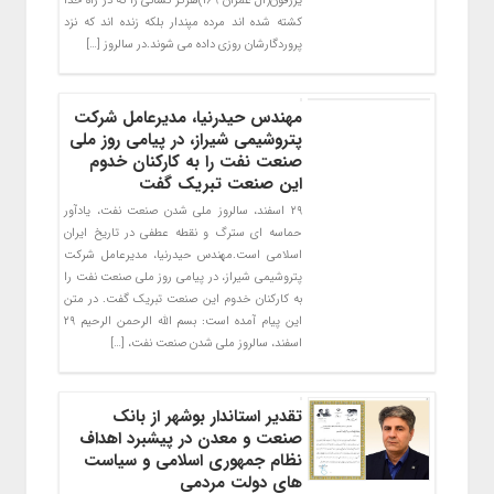
یُرزَقونَ(آل عمران ۱۶۹)هرگز کسانى را که در راه خدا
کشته شده‏ اند مرده مپندار بلکه زنده‏ اند که نزد
پروردگارشان روزى داده مى ‏شوند.در سالروز […]
مهندس حیدرنیا، مدیرعامل شرکت
پتروشیمی شیراز، در پیامی روز ملی
صنعت نفت را به کارکنان خدوم
این صنعت تبریک گفت
۲۹ اسفند، سالروز ملی شدن صنعت نفت، یادآور
حماسه ای سترگ و نقطه عطفی در تاریخ ایران
اسلامی است.مهندس حیدرنیا، مدیرعامل شرکت
پتروشیمی شیراز، در پیامی روز ملی صنعت نفت را
به کارکنان خدوم این صنعت تبریک گفت. در متن
این پیام آمده است: بسم الله الرحمن الرحیم ۲۹
اسفند، سالروز ملی شدن صنعت نفت، […]
تقدیر استاندار بوشهر از بانک
صنعت و معدن در پیشبرد اهداف
نظام جمهوری اسلامی و سیاست
های دولت مردمی