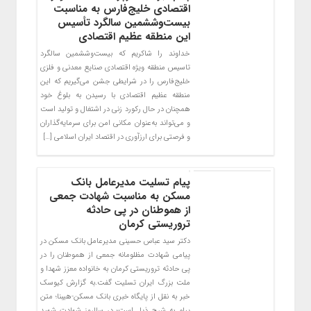
اقتصادی خلیج‌فارس به مناسبت
بیست‌وششمین سالگرد تأسیس
این منطقه عظیم اقتصادی
خداوند را شاکریم که بیست‌وششمین سالگرد
تاسیس منطقه ویژه اقتصادی صنایع معدنی و فلزی
خلیج‌فارس را در شرایطی جشن می‌گیریم که این
منطقه عظیم اقتصادی با رسیدن به بلوغ خود
همچنان در حال رکورد زنی در اشتغال و تولید است
و می‌تواند به‌عنوان مکانی امن برای سرمایه‌گذاران
و فرصتی برای ارزآوری در اقتصاد ایران اسلامی […]
پیام تسلیت مدیرعامل بانک
مسکن به مناسبت شهادت جمعی
از هموطنان در پی حادثه
تروریستی کرمان
دکتر سید عباس حسینی مدیرعامل بانک مسکن در
پیامی شهادت مظلومانه جمعی از هموطنان را در
پی حادثه تروریستی کرمان به خانواده معزز شهدا و
ملت بزرگ ایران تسلیت گفت.به گزارش کیوسک
خبر به نقل از پایگاه خبری بانک مسکن-هیبنا؛ متن
پیام به شرح ذیل است؛ در سالروز شهادت شهید