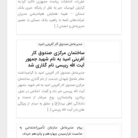
مقررات انتخابات ریاست جمهوری تاکید کرد.به
گزارش کیوسک خبر به نقل از پایگاه خبری بانک
مسکن – هیبنا؛ همایش هم‌اندیشی مدیران
شرکت‌های تابعه با راهبرد بانک مسکن با حضور
مدیرعامل و اعضای […]
مدیرعامل صندوق کار آفرینی امید:
ساختمان مرکزی صندوق کار
آفرینی امید به نام شهید جمهور
آیت الله رییسی نام گذاری شد
مدیرعامل صندوق کار آفرینی امید با گرامیداشت
مقام شامخ شهدای خدمت از نام گذاری ساختمان
مرکزی صندوق کار آفرینی امید به نام شهید جمهور
آیت الله رییسی خبر داد و گفت: اخلاص در عمل،
پرکاری، ولایتمداری، روح سرشار از محبت و
دلدادگی اهل بیت(ع) و عشق به مردم از ویژگی
های بارز آیت الله رییسی […]
پیام مدیرعامل سازمان تأمین‌اجتماعی به
مناسبت فرارسیدن چهاردهم و پانزدهم خرداد؛