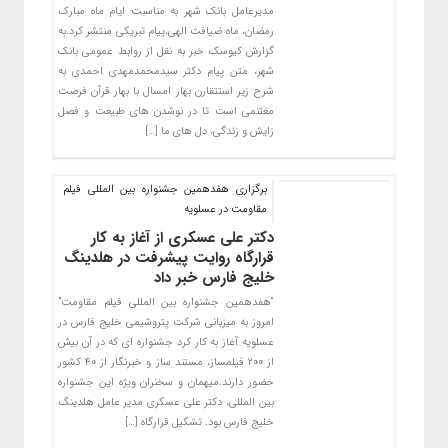
مدیرعامل بانک شهر به مناسبت ایام ماه مبارک
رمضان، ماه ضیافت الهی،پیام تبریکی منتشر کرد.به
گزارش کیوسک خبر به نقل از روابط عمومی بانک
شهر، متن پیام دکتر سیدمحمدمهدی احمدی به
شرح زیر استتقارن بهار امسال با بهار قرآن فرصت
مغتنمی است تا در نوشدن های طبیعت و فصل
زایش و زندگی، دل های ما […]
برگزاری هفدهمین جشنواره بین المللی فیلم
مقاومت در عسلویه
دکتر علی عسکری از آغاز به کار
قرارگاه روایت پیشرفت در هلدینگ
خلیج فارس خبر داد
“هفدهمین جشنواره بین المللی فیلم مقاومت”
امروز به میزبانی شرکت پتروشیمی خلیج فارس در
عسلویه آغاز به کار کرد جشنواره ای که در آن بیش
از ٢٠٠ فیلمساز، مستند ساز و خبرنگار از ۴٠ کشور
حضور دارند.میهمان و سخنران ویژه این جشنواره
بین المللی، دکتر علی عسکری مدیر عامل هلدینگ
خلیج فارس بود. تشکیل قرارگاه […]