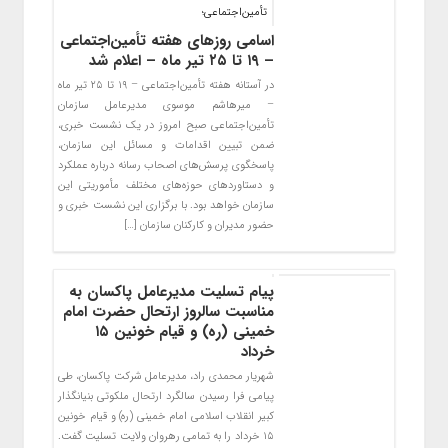
تأمین‌اجتماعی؛
اسامی روزهای هفته تأمین‌اجتماعی
– ۱۹ تا ۲۵ تیر ماه – اعلام شد
در آستانه هفته تأمین‌اجتماعی – ۱۹ تا ۲۵ تیر ماه
– میرهاشم موسوی مدیرعامل سازمان
تأمین‌اجتماعی صبح امروز در یک نشست خبری،
ضمن تبیین اقدامات و مسائل این سازمان،
پاسخگوی پرسش‌های اصحاب رسانه درباره عملکرد
و دستاوردهای حوزه‌های مختلف مأموریتی این
سازمان خواهد بود. با برگزاری این نشست خبری و
حضور مدیران و کارکنان سازمان […]
پیام تسلیت مدیرعامل پاکسان به
مناسبت سالروز ارتحال حضرت امام
خمینی (ره) و قیام خونین ۱۵
خرداد
شهریار محمدی راد، مدیرعامل شرکت پاکسان، طی
پیامی فرا رسیدن سالگرد ارتحال ملکوتی بنیانگذار
کبیر انقلاب اسلامی امام خمینی (ره) و قیام خونین
۱۵ خرداد را به تمامی رهروان ولایت تسلیت گفت.