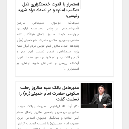
استمرار با قدرت خدمتگزاری ذیل
«مکتب امام» و در امتداد «راه شهید
رئیسی»
میرهاشم موسوی مدیرعامل سازمان
تأمین‌اجتماعی در پیامی به‌مناسبت فرارسیدن
چهاردهم خرداد سالروز ارتحال بنیانگذار نظام
مقدس جمهوری اسلامی حضرت امام خمینی (ره) و
پانزدهم خرداد سالروز قیام خونین مردم ایران علیه
رژیم ستمشاهی، ضمن تسلیت این ایام و
گرامی‌داشت یاد و نام شهدای مسیر خدمت شهید
آیت‌الله رییسی و همراهان شهید ایشان، بر
استمرار و […]
مدیرعامل بانک سپه سالروز رحلت
ملکوتی حضرت امام خمینی(ره) را
تسلیت گفت
دکتر آیت اله ابراهیمی مدیرعامل بانک سپه با
صدور پیامی سی و پنجمین سالروز ارتحال معمار
کبیر انقلاب و بنیانگذار جمهوری اسلامی ایران،
حضرت امام خمینی(ره) را تسلیت گفت. به گزارش