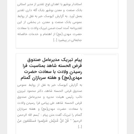
استاندار بوشهر با اهدای لوح تقدیر از مدیر استانی
بانک صنعت و معدن بوشهر بابک گله داری تقدیر
بعمل آورد. به گزارش کیوسک خبر به نقل از روابط
عمومی بانک صنعت و معدن، در بخشی از این
تقدیرنامه آمده است:ضمن تبریک ولادت با سعادت
حضرت مهدی (عج) از اهتمام و خدمات خالصانه
جنابعالی در پیشبرد […]
پیام تبریک مدیرعامل صندوق
قرض الحسنه شاهد بمناسبت فرا
رسیدن ولادت با سعادت حضرت
مهدی(عج) و هفته سربازان گمنام
به گزارش کیوسک خبر به نقل از روابط عمومی
صندوق قرض الحسنه شاهد، دکتر محمود تبریزی
نائب رئیس هیئت مدیره و مدیرعامل صندوق
قرض الحسنه شاهد طی پیامی فرا رسیدن ولادت
با سعادت حضرت مهدی(عج) و هفته سربازان
گمنام را تبریک گفت.متن پیام : “بسم الله الرحمن
الرحیم” ” قُلْ کلُّ مُّترَبِّصٌ فَترَبَّصوا فَستَعْلَمُونَ مَنْ
[…]