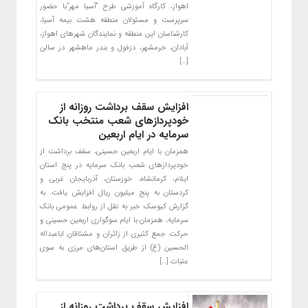
اهواز، کارگاه آموزشی طرح “آسیا مهر”با حضور
سرپرست و مسئولان منطقه هشت بیمه آسیا،
کارشناسان این منطقه و نمایندگان شهرهای اهواز،
آبادان، خرمشهر، دزفول و بندر ماهشهر در سالن
[…]
افزایش سقف برداشت روزانه از
خودپردازهای شعب منتخب بانک
سرمایه در ایام اربعین
همزمان با ایام اربعین حسینی، سقف برداشت از
خودپردازهای شعب بانک سرمایه در پنج استان
ایلام، کرمانشاه، خوزستان، آذربایجان غربی و
کردستان به پنج میلیون ریال افزایش یافت. به
گزارش کیوسک خبر به نقل از روابط عمومی بانک
سرمایه، همزمان با ایام سوگواری اربعین حسینی و
حرکت جمع کثیری از زائران و مشتاقان اباعبداله
الحسین (ع) از طریق استان‌های مرزی به سوی
عتبات […]
افزایش سقف برداشت روزانه از