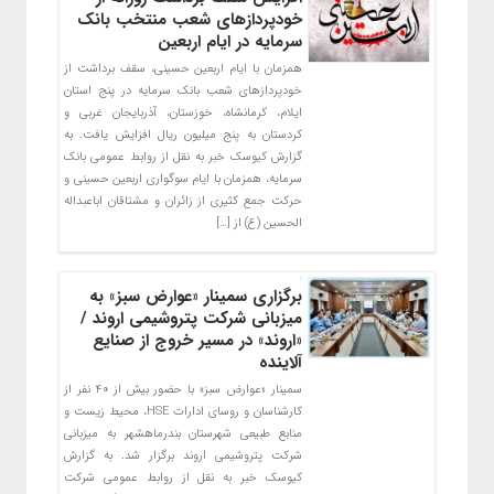
خودپردازهای شعب منتخب بانک
سرمایه در ایام اربعین
همزمان با ایام اربعین حسینی، سقف برداشت از
خودپردازهای شعب بانک سرمایه در پنج استان
ایلام، کرمانشاه، خوزستان، آذربایجان غربی و
کردستان به پنج میلیون ریال افزایش یافت. به
گزارش کیوسک خبر به نقل از روابط عمومی بانک
سرمایه، همزمان با ایام سوگواری اربعین حسینی و
حرکت جمع کثیری از زائران و مشتاقان اباعبداله
الحسین (ع) از […]
برگزاری سمینار «عوارض سبز» به
میزبانی شرکت پتروشیمی اروند /
«اروند» در مسیر خروج از صنایع
آلاینده
سمینار «عوارض سبز» با حضور بیش از ۴۰ نفر از
کارشناسان و روسای ادارات HSE، محیط زیست و
منابع طبیعی شهرستان بندرماهشهر به میزبانی
شرکت پتروشیمی اروند برگزار شد. به گزارش
کیوسک خبر به نقل از روابط عمومی شرکت