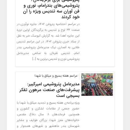
پتروشیمی‌های بندرامام، نوری و
فن آوران سه تندیس ویژه را آن
خود کردند
در مراسم اختتامیه پتروفن ۱۴۰۲، جایزه نوآوری در
صنعت ۳۴ لوح و تندیس به برگزیدگان اولین دوره
این جایزه اهدا شد. به گزارش کیوسک خبر به نقل
از ستاد خبری پتروفن ۱۴۰۲، در این مراسم تندیس
طلایی به انصاری نیک مدیرعامل پتروشیمی بندر
امام، تندیس نقره‌ای به صانعی مدیرعامل
پتروشیمی نوری و تندیس برنزین به […]
مراسم هفته بسیج و میثاق با شهدا
مدیرعامل پتروشیمی امیرکبیر:
پیشرفت‌های صنعت مرهون تفکر
بسیجی است
ویژه برنامه‌ی هفته بسیج و تجدید میثاق با شهدا با
حضور جمعی از مقامات لشکری و کشوری و
همچنین فرماندهان ۸ سال دفاع مقدس،
خانواده‌های معزز شهدا، بزرگان طوایف و عشایر
شهرستان بندر ماهشهر و شهرهای همجوار و