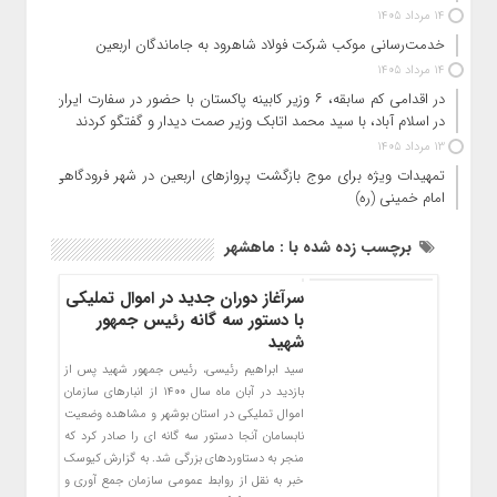
14 مرداد 1405
خدمت‌رسانی موکب شرکت فولاد شاهرود به جاماندگان اربعین
14 مرداد 1405
در اقدامی کم سابقه، ۶ وزیر کابینه پاکستان با حضور در سفارت ایران
در اسلام آباد، با سید محمد اتابک وزیر صمت دیدار و گفتگو کردند
13 مرداد 1405
تمهیدات ویژه برای موج بازگشت پروازهای اربعین در شهر فرودگاهی
امام خمینی (ره)
برچسب زده شده با : ماهشهر
سرآغاز دوران جدید در اموال تملیکی
با دستور سه گانه رئیس جمهور
شهید
سید ابراهیم رئیسی، رئیس جمهور شهید پس از
بازدید در آبان ماه سال ۱۴۰۰ از انبارهای سازمان
اموال تملیکی در استان بوشهر و مشاهده وضعیت
نابسامان آنجا دستور سه گانه ای را صادر کرد که
منجر به دستاوردهای بزرگی شد. به گزارش کیوسک
خبر به نقل از روابط عمومی سازمان جمع آوری و