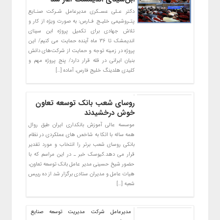
دکتر عـلی عسـکری مدیرعامل شـرکت صنـایع
پتـروشیمی خلیـج فـارس: به صورت ویژه از کار و
تلاش جهادی برای تکمیل پروژه ابن سینای
اندیمشک تا ۳۶ ماه آینده حمایت می کنیم/ این
پروژه در زمینه توجه و حمایت از شرکت‌های دانش
بنیان ایرانی در قله قرار دارد/ پنج پروژه مهم و
کلیدی هلدینگ خلیج فارس، آماده […]
روسای شعب بانک توسعه تعاون
خوش درخشیدند
موسسه عالی آموزش بانکداری ایران طبق روال
همه ساله با اتکا به شاخص های عملکردی در نظام
بانکی روسای شعب برتر را انتخاب و مورد تقدیر
قرار می دهد.کیوسک خبر ـ در این مراسم که با
حضور شیخ حسینی مدیر عامل بانک توسعه تعاون،
هیات عامل و مدیران ستادی برگزار شد از ده رییس
شعبه […]
مدیرعامل شرکت مدیریت توسعه صنایع