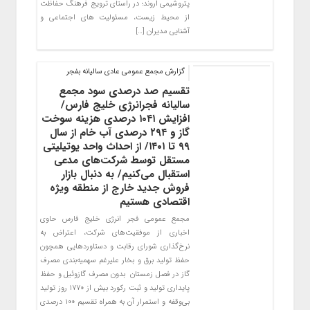
پتروشیمی اروند؛ در راستای ترویج فرهنگ حفاظت
از محیط زیست، مسئولیت های اجتماعی و
آشنایی مدیران […]
گزارش مجمع عمومی عادی سالیانه بفجر
تقسیم صد درصدی سود مجمع
سالیانه فجرانرژی خلیج فارس/
افزایش ۱۰۴۱ درصدی هزینه سوخت
گاز و ۲۹۴ درصدی آب خام از سال
۹۹ تا ۱۴۰۱/ از احداث واحد یوتیلیتی
مستقل توسط شرکت‌های مدعی
استقبال می‌کنیم/ به دنبال بازار
فروش جدید خارج از منطقه ویژه
اقتصادی هستیم
مجمع عمومی فجر انرژی خلیج فارس حاوی
اخباری از موفقیت‌های شرکت، اعتراض به
نرخ‌گذاری شورای رقابت و دستاوردهایی همچون
حفظ تولید برق و بخار علیرغم سهمیه‌بندی مصرف
گاز در فصل زمستان بدون مصرف گازوئیل و حفظ
پایداری تولید و ثبت رکورد بیش از ۱۷۷۰ روز تولید
بی‌وقفه و استمرار آن به همراه تقسیم ۱۰۰ درصدی