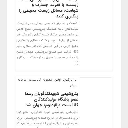
زیست: با قدرت، جسارت و
شهامت، مسائل زیست محیطی را
پیگیری کنید
نشست و همایش تخصصی روسای محیط زیست
شرکت‌های تابعه هلدینگ پتروشیمی خلیج فارس
در مشهد مقدس برگزار شد.به گزارش کیوسک خبر
به نقل از روابط عمومی شرکت صنایع پتروشیمی
خلیج فارس، در این همایش که دکتر عمادی مدیر
HSE شرکت ملی صنایع پتروشیمی، مهندس نشان
زاده مقدم معاون برنامه‌ریزی و توسعه کسب و کار و
[…]
با بارگیری اولین محموله کاتالیست ساخت
ایران؛
پتروشیمی شهیدتندگویان رسما
عضو باشگاه تولیدکنندگان
کاتالیست «پالادیوم» جهان شد
مدیرعامل پتروشیمی شهید تندگویان اعلام کرد:
برای نخستین‌بار در تاریخ صنعت پتروشیمی ایران،
بومی‌سازی و ایرانی‌سازی کاتالیست «پالادیوم» که