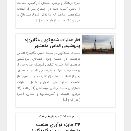
حوزه فرهنگ و ورزش، اشتغال، کارآفرینی، حمایت
از بخش آسیب دیده در اجتماع پس از انقلاب
شکوهمند اسلامی که سازندگی شروع شد، بالغ بر
هزار و ۱۴۵ میلیارد تومان هزینه […]
آغاز عملیات شمع‌کوبی مگاپروژه
پتروشیمی الماس ماهشهر
عملیات شمع‌کوبی در سایت الفین مگاپروژه الماس
ماهشهر در منطقه ویژه اقتصادی پتروشیمی
ماهشهر آغاز شد. به گزارش کیوسک خبر به نقل از
روابط‌عمومی شرکت پتروشیمی الماس ماهشهر،
پس از اتمام مطالعات ژئوتکنیک سایت الفین، فاز
نخست فعالیت‌های اجرایی شامل عملیات
شمع‌کوبی ساختمان‌های غیرصنعتی (انبارها، کارگاه
مرکزی، کلینیک و آتش‌نشانی) و مخازن ذخیره
(خوراک و […]
در مراسم اختتامیه پتروفن ۱۴۰۲:
۳۴ جایزه نوآوری صنعت
پتروشیمی برای برگزیدگان/