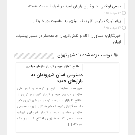
نجفی اردکانی: خبرنگاران راویان امید در شرایط سخت هستند
17 مرداد 1405
پیام تبریک رئیس کل بانک مرکزی به مناسبت روز خبرنگار
17 مرداد 1405
خبرنگاران؛ مشاوران آگاه و نقش‌آفرینان جامعه‌ساز در مسیر پیشرفت
ایران
برچسب زده شده با : شهر تهران
افتتاح 4 بازار میوه و تره بار سازمان میادین
دسترسی آسان شهروندان به
بازارهای جدید
سرپرست معاونت طرح و توسعه و امور فنی
سازمان میادین میوه و تره‌بار شهرداری تهران از
افتتاح ۴ بازار و میوه و تره بار در شهر تهران خبر
داد. به گزارش کیوسک خبر به نقل از روابط‌عمومی
سازمان میادین میوه و تره‌بار شهرداری تهران؛
محمد محبی گفت: به زودی افتتاح ۴ بازار و یک
خوابگاه […]