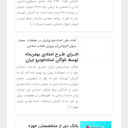
تملیکی گفت: ۴۸۴ ملک شامل مسکونی،تجاری،
اداری و صنعتی به ارزش پایه ۳۷۰۰ میلیارد تومان
در مزایده ۱۱۴۸عرضه شده است. به گزارش کیوسک
خبر به نقل از روابط عمومی سازمان جمع آوری و
فروش اموال تملیکی، علیرضا نورنژاد […]
آماده باش امدادخودروایران در تعطیلات مبعث
رسول اکرم(ص) و پیروزی انقلاب اسلامی
اجـرای طـرح امدادی بهمن‌ماه
توسط ناوگان امدادخودرو ایران
ناوگان امدادرسانی ایران خودرو، خدمات امدادی
خود را در تعطیلات پیش رو بهمن ماه آغاز کرد.به
گزارش کیوسک خبر به نقل از ایکوپرس- معاون
فروش و خدمات پس از فروش شرکت امدادخودرو
ایران از آمادگی ویژه ناوگان امدادی این شرکت
برای خدمات‌رسانی به هم‌وطنان در تعطیلات پیش
رو خبر داد.به گزارش ارتباطات امدادخودرو ایران،
بهروز […]
بانک دی از متخصصان حوزه