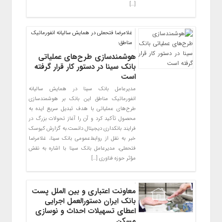
[…]
غلامرضا فتحعلی در همایش سالیانه انفورماتیک
مناطق:
هوشمندسازی طرح‌های عملیاتی
بانک سینا در دستور کار قرار گرفته
است
مدیرعامل بانک سینا در همایش سالیانه
انفورماتیک مناطق این بانک بر هوشمندسازی
طرح‌های عملیاتی با هدف تبدیل سریع ایده به
محصول تآکید کرد و آن را آغاز تحولات بزرگ در
فرایند بانکداری دیجیتال دانست.به گزارش کیوسک
خبر به نقل از روابط‌عمومی بانک سینا، غلامرضا
فتحعلی، مدیرعامل بانک‌ سینا با اشاره به نقش
مؤثر حوزه فناوری […]
معاونت اعتباری و بین الملل پست
بانک ایران دستورالعمل اجرایی
اعطای تسهیلات احداث و نوسازی
مسکن