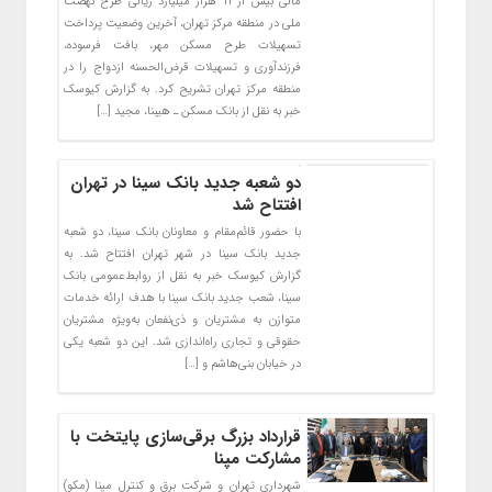
مالی بیش از ۱۱ هزار میلیارد ریالی طرح نهضت
ملی در منطقه مرکز تهران، آخرین وضعیت پرداخت
تسهیلات طرح مسکن مهر، بافت فرسوده،
فرزندآوری و تسهیلات قرض‌الحسنه ازدواج را در
منطقه مرکز تهران تشریح‌ کرد. به گزارش کیوسک
خبر به نقل از بانک مسکن ـ هیبنا، مجید […]
دو شعبه جدید بانک سینا در تهران
افتتاح شد
با حضور قائم‌مقام و معاونان بانک سینا، دو شعبه
جدید بانک سینا در شهر تهران افتتاح شد. به
گزارش کیوسک خبر به نقل از روابط‌عمومی بانک
سینا، شعب جدید بانک سینا با هدف ارائه خدمات
متوازن به مشتریان و ذی‌نفعان به‌ویژه مشتریان
حقوقی و تجاری راه‌اندازی شد. این دو شعبه یکی
در خیابان بنی‌هاشم و […]
قرارداد بزرگ برقی‌سازی پایتخت با
مشارکت مپنا
شهرداری تهران و شرکت برق و کنترل مپنا (مکو)