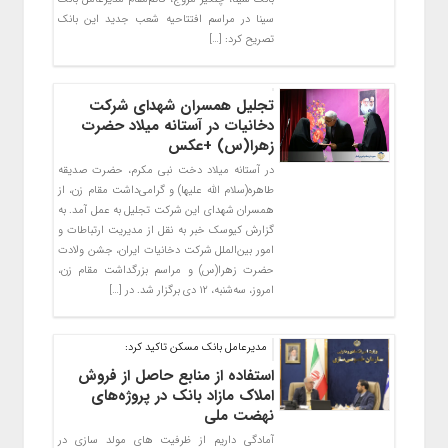
سینا در مراسم افتتاحیه شعب جدید این بانک
تصریح کرد: […]
تجلیل همسران شهدای شرکت
دخانیات در آستانه میلاد حضرت
زهرا(س) +عکس
در آستانه میلاد دخت نبی مکرم، حضرت صدیقه
طاهره(سلام الله علیها) و گرامی‌داشت مقام زن، از
همسران شهدای این شرکت تجلیل به عمل آمد. به
گزارش کیوسک خبر به نقل از مدیریت ارتباطات و
امور بین‌الملل شرکت دخانیات ایران، جشن ولادت
حضرت زهرا(س) و مراسم بزرگداشت مقام زن،
امروز، سه‌شنبه، ۱۲ دی برگزار شد. در […]
مدیرعامل بانک مسکن تاکید کرد:
استفاده از منابع حاصل از فروش
املاک مازاد بانک در پروژه‌های
نهضت ملی
آمادگی داریم از ظرفیت های مولد سازی در