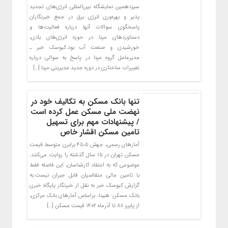
سیزدهمین نمایشگاه بین‌المللی انرژی‌های تجدید
پذیر و بهره‌وری انرژی برق در جمع خبرنگاران
پاسخگوی سوالات آنها درباره فعالیت‌ها و
دستاوردهای مپنا در حوزه انرژی‌های بادی،
خورشیدی و صنعت آب بود.کیوسک خبر ـ
مدیرعامل گروه مپنا در پاسخ به سوالی درباره
تغییرات ساختاری در دوره جدید مدیریتی مپنا […]
تنها بانک مسکن به تکالیف خود در
نهضت ملی مسکن عمل کرده است
/ پیشنهادات مهم برای تسهیل
تامین مسکن اقشار خاص
آمارهای رسمی، جهش ۴۵٫۵ برابری متوسط قیمت
مسکن تهران در ۱۵ سال گذشته را روایت می‌کنند.
موضوعی که به اعتقاد کارشناسان، این فاصله فقط
با تامین مالی متقاضیان قابل جبران نیست.به
گزارش کیوسک خبر به نقل از خبرنگار پایگاه خبری
بانک مسکن- هیبنا، براساس آمارهای بانک مرکزی،
از پاییز ۸۸ تا آذرماه ۱۴۰۲ قیمت مسکن […]