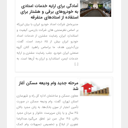
آمادگی برای ارایه خدمات امدادی
به خودروهای برقی و هشدار برای
استفاده از امدادهای متفرقه
مدیرعامل شرکت امداد خودرو ایران، با بیان این‌که
بر اساس نظرسنجی های شرکت بازرسی کیفیت و
استاندارد ایران، رضایت مشتری از خدمات امداد
خودرو ایران بیش از ۸۵ درصد است، گفت:
بزرگ‌ترین هدف ما براساس راهبرد کلان گروه
صنعتی ایران خودرو، جلب رضایت مشتری و ارایه
خدمات ایمن، استاندارد و ارزان به آن‌ها است. به
[…]
مرحله جدید وام ودیعه مسکن آغاز
شد
معاون مسکن و ساختمان اداره کل راه و شهرسازی
استان تهران، گفت: وام ودیعه مسکن در صورت
تأمین اعتبار از سوی بانک‌ها، به زنان مجرد بالای
۳۵ سال و یا زنان سرپرست خانوار و مردان مجرد
بالای ۴۵ سال سن نیز تعلق می‌گیرد.عبدالرضا
غفوری از ابلاغ و تخصیص تسهیلات وام کمک