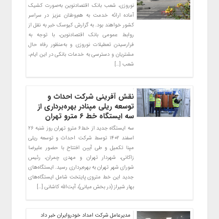
نوروزی، شعب بانک اقتصادنوین به‌صورت کشیک
آماده ارائه خدمت به هم‌وطنان عزیز در سراسر
کشور خواهند بود. به گزارش کیوسک خبر به نقل از
روابط عمومی بانک اقتصادنوین، با توجه به
فرارسیدن تعطیلات نوروزی و به‌منظور رفاه حال
مشتریان و دسترسی به خدمات بانکی در این ایام،
شعب […]
نقش آفرینی شرکت احداث و
توسعه ریلی مپنادر بهره‌برداری از
سه ایستگاه خط ۶ مترو تهران
سه ایستگاه جدید از خط۶ مترو تهران روز شنبه ۲۶
اسفند ۱۴۰۲ توسط شرکت احداث و توسعه ریلی
مپنا تکمیل و طی آیین افتتاح با حضور علیرضا
زاکانی، شهردار تهران و مهدی چمران، رئیس
شورای شهر تهران به بهره‌برداری رسید. ایستگاه‌های
جدید این خط متروی پایتخت شامل ایستگاه‌های
بهار شیراز (در بخش میانی)، آیت‌الله کاشانی […]
مدیرعامل شرکت امداد خودروایران خبر داد