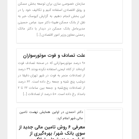
سازمان خصوصی سازی برای توسعه بخش مسکن
و رونق اقتصادی استفاده کنیم و تکالیف خود را در
این بخش انجام دهیم. به گزارش کیوسک خبر به
نقل از بانک مسکن-هیبنا؛ دکتر سید عباس حسینی
مدیرعامل بانک مسکن در دیدار با دکتر مالک
رحمتی معاون وزیر امور اقتصادی […]
علت تصادف و فوت موتورسواران
۹۰ درصد موتورسوارانی که در صحنه تصادف فوت
کرده‌اند از کلاه ایمنی استفاده نکرده بودند ۳۹ درصد
از تصادفات منجر به فوت در شهر تهران دقیقا در
دوشب پنج شنبه و جمعه رخ داده است. ۶۲ درصد
از تصادفات پنج‌شنبه و جمعه بین ساعات ۲۲ تا ۲
بامداد رخ داده است. ۵۰ درصد از تصادفات […]
دکتر احمدی در اولین همایش نهضت تامین
مالی شهر اعلام کرد:
معرفی ۶ روش تامین مالی جدید از
سوی بانک شهر/ بهره‌گیری از