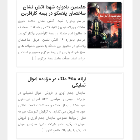
هفتمین یادواره شهدا آتش نشان
ساختمان پلاسکو در بیمه کارآفرین
مراسم یادواره شهدا آتش نشان حادثه حریق
ساختمان پلاسکو روز شنبه ۳۰ دی ماه ۱۴۰۲ مصادف
با سالروز این حادثه در بیمه کارآفرین برگزار گردید.
مراسم یادواره ۱۶ آتش نشان حریق ساختمان
پلاسکو در سالروز این حادثه با حضور خانواده های
معزز شهدا، رئیس کل بیمه مرکزی جمهوری اسلامی
ایران، اعضا هیأت عامل بیمه مرکزی، […]
ارائه ۴۵۸ ملک در مزایده اموال
تملیکی
سازمان جمع آوری و فروش اموال تملیکی در
مزایده عمومی و سراسری ۱۱۴۷ اموال غیرمنقول
خود ۴۵۸ باب از املاک و مستغلات تحت اختیار
خود به فروش می گذارد. به گزارش کیوسک خبر به
نقل از روابط عمومی سازمان جمع آوری و فروش
اموال تملیکی، عضو هیئت مدیره سازمان اموال
تملیکی با بیان بالا، خاطرنشان […]