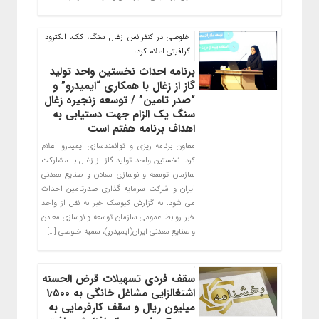
خلوصی در کنفرانس زغال سنگ، کک، الکترود
گرافیتی اعلام کرد:
برنامه احداث نخستین واحد تولید
گاز از زغال با همکاری “ایمیدرو” و
“صدر تامین” / توسعه زنجیره زغال
سنگ یک الزام جهت دستیابی به
اهداف برنامه هفتم است
معاون برنامه ریزی و توانمندسازی ایمیدرو اعلام
کرد: نخستین واحد تولید گاز از زغال با مشارکت
سازمان توسعه و نوسازی معادن و صنایع معدنی
ایران و شرکت سرمایه گذاری صدرتامین احداث
می شود. به گزارش کیوسک خبر به نقل از واحد
خبر روابط عمومی سازمان توسعه و نوسازی معادن
و صنایع معدنی ایران(ایمیدرو)، سمیه خلوصی […]
سقف فردی تسهیلات قرض الحسنه
اشتغالزایی مشاغل خانگی به ۱٫۵۰۰
میلیون ریال و سقف کارفرمایی به