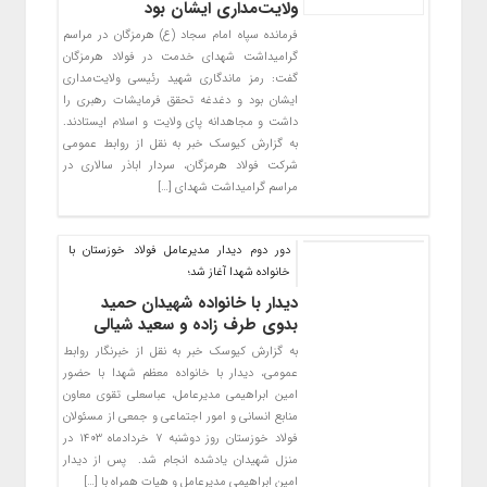
ولایت‌مداری ایشان بود
فرمانده سپاه امام سجاد (ع) هرمزگان در مراسم
گرامیداشت شهدای خدمت در فولاد هرمزگان
گفت: رمز ماندگاری شهید رئیسی ولایت‌مداری
ایشان بود و دغدغه تحقق فرمایشات رهبری را
داشت و مجاهدانه پای ولایت و اسلام ایستادند.
به گزارش کیوسک خبر به نقل از روابط عمومی
شرکت فولاد هرمزگان، سردار اباذر سالاری در
مراسم گرامیداشت شهدای […]
دور دوم دیدار مدیرعامل فولاد خوزستان با
خانواده شهدا آغاز شد؛
دیدار با خانواده‌ شهیدان حمید
بدوی طرف زاده و سعید شیالی
به گزارش کیوسک خبر به نقل از خبرنگار روابط
عمومی، دیدار با خانواده معظم شهدا با حضور
امین ابراهیمی مدیرعامل، عباسعلی تقوی معاون
منابع انسانی و امور اجتماعی و جمعی از مسئولان
فولاد خوزستان روز دوشنبه ۷ خردادماه ۱۴۰۳ در
منزل شهیدان یادشده انجام شد. پس از دیدار
امین ابراهیمی مدیرعامل و هیات همراه با […]