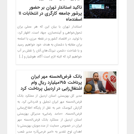
تاکید استاندار تهران بر حضور
پرشور جامعه کارگری در انتخابات ۱۱
اسفندماه
استاندار تهران با بیان این که هر عملی برای
تحول‌خواهی و آینده‌سازی، جهاد است، اظهار کرد:
با تولید، در اقتصاد کشور و در نقطه مرزی، با اسلحه
برای مقابله با دشمنان به هدف خود خواهیم رسید
و با شناخت دشمن، نیرنگ‌های آنان را نقش بر آب
خواهیم کرد که البته لازم است آگاه، هوشیار و […]
بانک قرض‌الحسنه مهر ایران
پرداخت ۱۹۵میلیارد ریال وام
اشتغال‌زایی در اردبیل پرداخت کرد
مدیر کل بهزیستی استان اردبیل از عملکرد بانک
قرض‌الحسنه مهر ایران تجلیل و قدردانی کرد. به
گزارش کیوسک خبر به نقل از پایگاه اطلاع‌رسانی
قرض‌الحسنه، «حامد رضایی» مدیرکل بهزیستی
استان اردبیل از عملکرد بانک قرض‌الحسنه مهر
ایران در خصوص حمایت از مددجویان بهزیستی با
اهدای لوح تقدیر به «امیر فرجی‌آذر» مدیر شعب