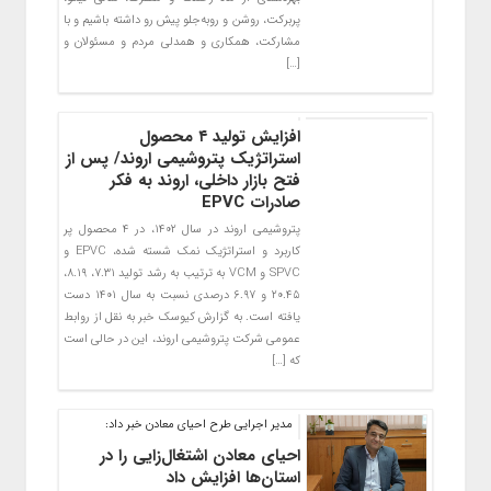
پربرکت، روشن و روبه‌جلو پیش رو داشته باشیم و با
مشارکت، همکاری و همدلی مردم و مسئولان و
[…]
افزایش تولید ۴ محصول
استراتژیک پتروشیمی اروند/ پس از
فتح بازار داخلی، اروند به فکر
صادرات EPVC
پتروشیمی اروند در سال ۱۴۰۲، در ۴ محصول پر
کاربرد و استراتژیک نمک شسته شده، EPVC و
SPVC و VCM به ترتیب به رشد تولید ۷.۳۱، ۸.۱۹،
۲۰.۴۵ و ۶.۹۷ درصدی نسبت به سال ۱۴۰۱ دست
یافته است. به گزارش کیوسک خبر به نقل از روابط
عمومی شرکت پتروشیمی اروند، این در حالی است
که […]
مدیر اجرایی طرح احیای معادن خبر داد:
احیای معادن اشتغال‌زایی را در
استان‌ها افزایش داد