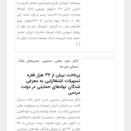
پیشرفت فیزیکی طرح پتروشیمی سلمان فارسی با
تامین مالی ۱۲۰ میلیون یورویی بانک توسعه
صادرات ایران به ۷۰درصد رسید و قرار است این
رقم تا مرحله بهره برداری به ۲۰۰میلیون یورو
افزایش یابد. به گزارش کیوسک خبر به نقل از
روابط عمومی بانک توسعه صادرات ایران، محمد
جعفر مزده سرپرست بانک توسعه صادرات ایران به
[…]
دکتر سید عباس حسینی، مدیرعامل بانک
مسکن خبر داد
پرداخت بیش از ۳۴ هزار فقره
تسهیلات اشتغالزایی به معرفی
شدگان نهادهای حمایتی در دولت
مردمی
دکتر سیدعباس حسینی، مدیر عامل بانک مسکن
گفت: در راستای اجرای تعهدات و مسئولیت های
اجتماعی بانک و با هدف توانمندسازی و خودکفایی
مددجویان نهادهای حمایتی و افزایش اشتغالزایی
در کشور، طی دوره فعالیت دولت مردمی به ۳۴
هزار و ۱۲۴ نفر از معرفی شدگان نهادهای حمایتی،