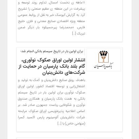
۱۱ماهه ی نخست امسال، تداوم روند توسعه و
پیشرفت در این منطقه ی عظیم صنعتی را تشریح
کرد. به گزارش کیوسک خبر به نقل از روابط عمومی
منطقه ویژه اقتصادی صنایع معدنی و فلزی خلیج
فارس، «محمدرضا پیرحسینلو» بار دیگر ضمن
تبریک […]
برای اولین بار در تاریخ سیستم بانکی انجام شد؛
انتشار اولین اوراق صکوک نوآوری،
گام بلند بانک پارسیان در حمایت از
شرکت‌های دانش‌بنیان
باهدف رونق صنایع دانش‌بنیان و کمک به تولید و
اشتغال‌زایی و توسعه اقتصاد کشور، اولین اوراق
صکوک نوآوری برای اولین بار در تاریخ سیستم
بانکی به همت بانک پارسیان و همکاری صندوق
نوآوری و شکوفایی ریاست جمهوری صادر شد. بر
اساس اطلاعیه پذیره‌نویسی اوراق صکوک مرابحه
شرکت دانش‌بنیان آلومینیوم پارس اکسید کسرا
(سهامی خاص) با […]