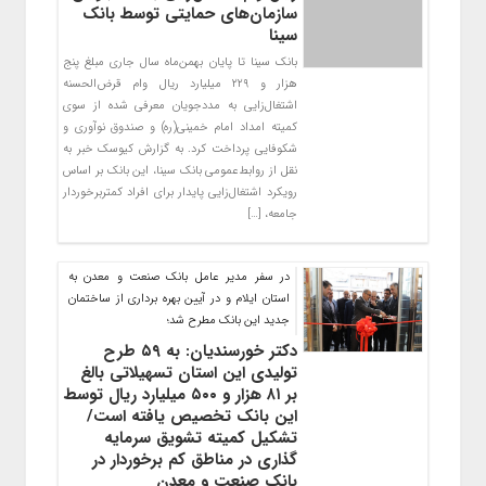
سازمان‌های حمایتی توسط بانک
سینا
بانک سینا تا پایان بهمن‌ماه سال جاری مبلغ پنج
هزار و ۲۲۹ میلیارد ریال وام قرض‌الحسنه
اشتغال‌زایی به مددجویان معرفی شده از سوی
کمیته امداد امام خمینی(ره) و صندوق نوآوری و
شکوفایی پرداخت کرد. به گزارش کیوسک خبر به
نقل از روابط‌عمومی بانک سینا، این بانک بر اساس
رویکرد اشتغال‌زایی پایدار برای افراد کمتربرخوردار
جامعه، […]
در سفر مدیر عامل بانک صنعت و معدن به
استان ایلام و در آیین بهره برداری از ساختمان
جدید این بانک مطرح شد؛
دکتر خورسندیان: به ۵۹ طرح
تولیدی این استان تسهیلاتی بالغ
بر ۸۱ هزار و ۵۰۰ میلیارد ریال توسط
این بانک تخصیص یافته است/
تشکیل کمیته تشویق سرمایه
گذاری در مناطق کم برخوردار در
بانک صنعت و معدن