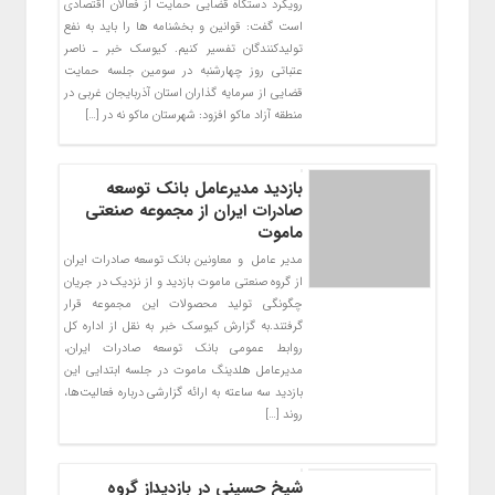
رویکرد دستگاه قضایی حمایت از فعالان اقتصادی
است گفت: قوانین و بخشنامه ها را باید به نفع
تولیدکنندگان تفسیر کنیم. کیوسک خبر ـ ناصر
عتباتی روز چهارشنبه در سومین جلسه حمایت
قضایی از سرمایه گذاران استان آذربایجان غربی در
منطقه آزاد ماکو افزود: شهرستان ماکو نه در […]
بازدید مدیرعامل بانک توسعه
صادرات ایران از مجموعه صنعتی
ماموت
مدیر عامل و معاونین بانک توسعه صادرات ایران
از گروه صنعتی ماموت بازدید و از نزدیک در جریان
چگونگی تولید محصولات این مجموعه قرار
گرفتند.به گزارش کیوسک خبر به نقل از اداره کل
روابط عمومی بانک توسعه صادرات ایران،
مدیرعامل هلدینگ ماموت در جلسه ابتدایی این
بازدید سه ساعته به ارائه گزارشی درباره فعالیت‌ها،
روند […]
شیخ حسینی در بازدیداز گروه