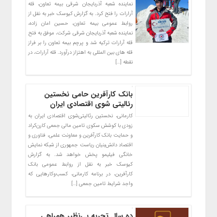
نماینده شعبه آذربایجان شرقی بیمه تعاون، قله
آرارات را فتح کرد. به گزارش کیوسک خبر به نقل از
روابط عمومی بیمه تعاون، حسین امان زاده،
نماینده شعبه آذربایجان شرقی شرکت، موفق به فتح
قله آرارات ترکیه شد و پرچم بیمه تعاون را بر فراز
قله های بین المللی به اهتزاز درآورد. قله آرارات، در
نقطه […]
بانک کارآفرین حامی نخستین
رئالیتی شوی اقتصادی ایران
کارمانی، نخستین رئالیتی‌شوی اقتصادی ایران به
زودی با کوشش سکوی تامین مالی جمعی کارن‌کراد
و حمایت بانک کارآفرین و معاونت علمی، فناوری و
اقتصاد دانش‌بنیان ریاست جمهوری ​​از شبکه نمایش
خانگی فیلیمو پخش خواهد شد. به گزارش
کیوسک خبر به نقل از روابط عمومی بانک
کارآفرین، در برنامه کارمانی، کسب‌وکارهایی که
واجد شرایط تامین جمعی […]
ده سال تجربه بی‌نظیر همراهی