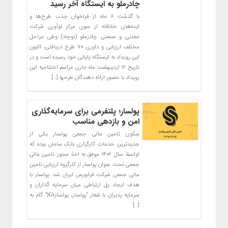
چادرملو به ایستگاه آخر رسید
با گذشت ۸ ماه از فراخوان جذب طرح‌ها و
ایده‌های خلاقانه از سوی مرکز نوآوری شرکت
معدنی و صنعتی چادرملو (نوچاد) وطی مراحل
مختلف ارزیابی و داوری ۷۰ طرح دریافتی، اکنون
این رویداد به ایستگاه پایانی خود رسیده است و در
تاریخ ۱۲ اردیبهشت ماه جاری مراسم اختتامیه این
رویداد با حضور ارائه دهندگان طرحها […]
پولسار؛ پلتفرمی برای سرمایه‌گذاری
امن و بازدهی مناسب
سکوی تامین مالی جمعی پولسار یکی از
جدیدترین خدمات کارگزاری بانک سامان بوده که
اواسط سال ۱۴۰۲ موفق به اخذ مجوز تامین مالی
جمعی تحت عنوان پولسار از کارگروه ارزیابی تامین
مالی جمعی شرکت فرابورس ایران شد. پولسار با
هدف ایجاد پل ارتباطی میان سرمایه گذاران و
سرمایه پذیران با شعار “پولسار، پولسازâ€¦” گام به
[…]