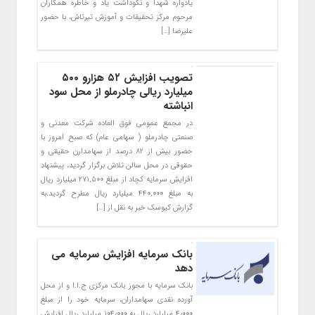
یادواره شهدا و نکوداشت یاد و خاطره همکاران
مرحوم مرکز تحقیقات و آموزش تیرتاش، با حضور
علیرضا […]
تصویب افزایش ۵۲ هزارو ۵۰۰
میلیارد ریالی چادرملو از محل سود
انباشته
در مجمع عمومی فوق العاده شرکت معدنی و
صنعتی چادرملو ( سهامی عام) که صبح امروز با
حضور بیش از ۸۲ درصد از سهامدارن حقیقی و
حقوقی در محل سالن تلاش برگزار گردید، پیشنهاد
افزایش سرمایه کچاد از مبلغ ۲۷۱,۵۰۰ میلیارد ریال
به مبلغ ۴۴۰,۰۰۰ میلیارد ریال مطرح گردید.به
گزارش کیوسک خبر به نقل از […]
بانک سرمایه افزایش سرمایه می
دهد
بانک سرمایه با مجوز بانک مرکزی ج.ا.ا و از محل
آورده نقدی سهامداران، سرمایه خود را از مبلغ
۴٫۰۰۰ میلیارد ریال به ۱۰۴٫۰۰۰ میلیارد ریال افزایش