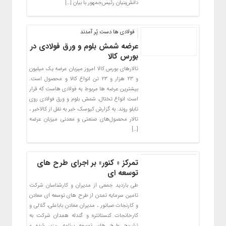
دانش‌بنیان رئیس‌جمهور با بیان […]
فولادی ها دست پُر آمدند
عرضه شمش بلوم و ورق فولادی در
بورس کالا
تالارهای بورس کالا امروز میزبان عرضه یک میلیون
و ۲۳ هزار و ۲۳ تن انواع کالا و محصول است.
بیشترین عرضه ها مربوط به فولادی هاست که قرار
است انواع تختال، شمش بلوم و ورق فولادی روی
تابلو روند. به گزارش کیوسک خبر به نقل از کالاخبر ،
تالار محصول‌های صنعتی و معدنی میزبان عرضه
[…]
تمرکز « کنور» بر اجرای طرح های
توسعه ای
طی بازدید جمعی از مدیران و کارشناسان شرکت
تامین سرمایه تمدن از طرح های توسعه ای معادن
و کارنجات صبانور ، مدیران معادن باباعلی، گلالی و
کارخانجات کنستانتره و گندله همدان شرکت به
تشریح طرح های توسعه برنامه ریزی شده و