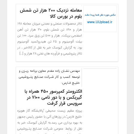
معامله نزدیک ۲۰۰ هزار تن شمش
بلوم در بورس کالا
تالار محصولات صنعتی و معدنی میزبان معامله ۱۹۸
هزار و ۸۹۰ تن شمش بلوم، ۳۰ هزار تن آهن
اسفنجی بریکت، هزار و ۵۰۰ تن ورق سرد، ۱۰۰ تن
بیلت آلومینیوم و ۲۵ تن هیدروکسید آلومینیوم
بود. به گزارش کیوسک خبر به نقل از کالاخبر ، در
تالار پتروشیمی و فرآورده های نفتی ۲۸ هزار و […]
مهندس نشـان زاده مقدم معاون برنامه ريـزی و
توسعه كسب و كار شـركت صنـايع پتـروشيمی
خليـج فـارس:
الکترومتر کمپرسور ۴۵۰ همراه با
گیربکس و با دور نامی ۷۱۰۰ در
سرویس قرار گرفت
پروژه عظیم زیست محیطی “پالایشگاه گاز هویزه
خلیج فارس”،در روزهای آتی با حضور رئیس جمهور
به بهره برداری می رسد.به گزارش کیوسک خبر به
نقل از روابط عمومی شـرکت صنـایع پتـروشیمی