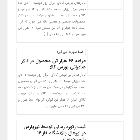
تالارهای بورس کالای ایران روز دوشنبه ۱۱ دی ماه
درمجموع میزبان عرضه ۵۷۶ هزار و ۷۴ تن انواع
کالا و محصول است. بیشترین عرضه امروز در تالار
محصولات صنعتی و معدنی رقم می خورد که قرار
است ۱۵۵ هزار و ۵۶ تن شمش بلوم، ۱۰ هزار تن
ورق سرد و ۶ هزار و ۵۰۰ تن […]
فردا صورت می گیرد
عرضه ۶۶ هزار تن محصول در تالار
صادراتی بورس کالا
تالار صادراتی بورس کالای ایران روز دوشنبه ۱۱ دی
ماه میزبان عرضه ۶۶ هزار و ۸۲۱ تن انواع محصول
است. به گزارش کیوسک خبر به نقل از کالاخبر ، به
این ترتیب روز دوشنبه در تالار صادراتی بورس
کالای ایران ۸ هزار تن گوگرد گرانوله، ۵۸ هزار و
۳۲۱ تن قیر و ۵۰۰ تن عایق […]
ثبت رکورد زمانی توسط نیرپارس
در اورهال پالایشگاه فاز ۱۴
پارس‌جنوبی