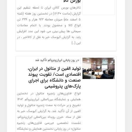
بورس کالا
تالارهای بورس کالای ایران تا لحظه تنظیم این
گزارش (ساعت ۱۶:۳۰) در نخستین روز هفته (شنبه
۵ اسفند ماه) میزبان معامله ۹۲۳ هزار و ۳۳۴ تن
انواع کالا و محصول بودند. با اتمام معاملات
سیمانی ها پیش بینی می شود این عدد افزایش
یابد. به گزارش کیوسک خبر به نقل از کالاخبر ، در
این […]
در روز پایانی ایران‌پتروکم تأکید شد
تولید الفین از متانول در ایران،
اقتصادی است/ تقویت پیوند
صنعت و دانشگاه برای اجرای
پارک‌های پتروشیمی
انواع فناوری‌های زنجیره متانول در نخستین
همایش و نمایشگاه بین‌المللی ایران‌پتروکم ۱۴۰۲
تشریح و بر حرکت به سمت زنجیره متانول و تولید
الفین از آن تأکید شد. به گزارش کیوسک خبر به
نقل از ستاد خبری رویداد بین‌المللی ایران‌پتروکم،
نشست تخصصی «بررسی فناوری‌های زنجیره
متانول» در روز پایانی نخستین همایش و نمایشگاه