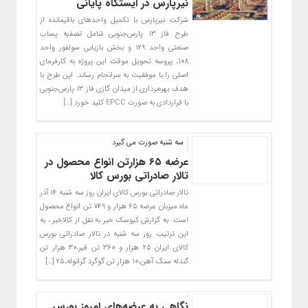
نیرپارس در ایستگاه پایانی
شرکت نیرپارس با تکمیل واحدهای باقیمانده از
طرح فاز ۱۳ پارس‌جنوبی شامل تصفیه پساب
صنعتی واحد ۱۲۹ و بخش بازیابی سولفور واحد
۱۰۸، پروسه تحویل موقت این پروژه به کارفرمای
اصلی را با موفقیت به سرانجام رساند. این طرح با
هدف بهره‌برداری از میدان گازی فاز ۱۳ پارس‌جنوبی
با قراردادی به صورت EPCC کلید خورد […]
سه شنبه صورت می گیرد
عرضه ۶۵ هزارتن انواع محصول در
تالار صادراتی بورس کالا
تالار صادراتی بورس کالای ایران روز سه شنبه ۱۴ آذر
ماه میزبان عرضه ۶۵ هزار و ۷۴۹ تن انواع محصول
است. به گزارش کیوسک خبر به نقل از کالاخبر ، به
این ترتیب روز سه شنبه در تالار صادراتی بورس
کالای ایران ۲۵ هزار و ۳۶۰ تن قیر،۳۰ هزار تن
گندله سنگ آهن،۱۰ هزار تن گوگرد گرانوله،۲۵ […]
نگاهی به عرضه‌های امروز بورس