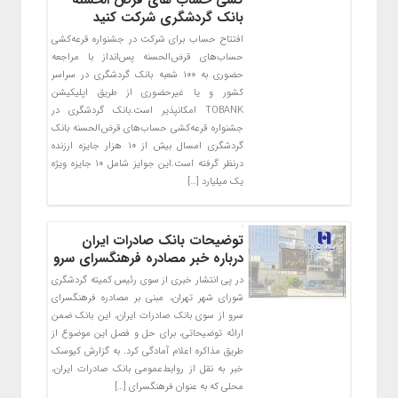
کشی حساب های قرض الحسنه
بانک گردشگری شرکت کنید
افتتاح حساب برای شرکت در جشنواره قرعه‌کشی
حساب‌های قرض‌الحسنه پس‌انداز با مراجعه
حضوری به ۱۰۰ شعبه بانک گردشگری در سراسر
کشور و یا غیرحضوری از طریق اپلیکیشن
TOBANK امکانپذیر است.بانک گردشگری در
جشنواره قرعه‌کشی حساب‌های قرض‌الحسنه بانک
گردشگری امسال بیش از ۱۰ هزار جایزه ارزنده
درنظر گرفته است.این جوایز شامل ۱۰ جایزه ویژه
یک میلیارد […]
​توضیحات بانک صادرات ایران
درباره خبر مصادره فرهنگسرای سرو
در پی انتشار خبری از سوی رئیس کمیته گردشگری
شورای شهر تهران، مبنی بر مصادره فرهنگسرای
سرو از سوی بانک صادرات ایران، این بانک ضمن
ارائه توضیحاتی، برای حل و فصل این موضوع از
طریق مذاکره اعلام آمادگی کرد. به گزارش کیوسک
خبر به نقل از روابط‌عمومی بانک صادرات ایران،
محلی که به عنوان فرهنگسرای […]