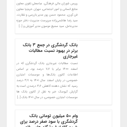
رییس شورای عالی فرهنگی، عباسعلی تقوی معاون
منابع انسانی و امور اجتماعی، مهران خرم‌نیا معاون
فن آوری، محمود حسن پور مدیر بازرسی و نظارت،
سید رضا هاشمی‌زاده سرپرست مدیریت دفتر حوزه
مدیرعامل، سید سمیع موسوی مدیر آموزش و […]
بانک گردشگری در جمع ۳ بانک
برتر در بهبود نسبت مطالبات
غیرجاری
نسبت مطالبات غیرجاری بانک گردشگری که در
اسفند ۱۴۰۰ برابر با ۷٫۶ درصد بود، بر اساس
اطلاعات کانون بانک‌ها و موسسات اعتباری
خصوصی در پایان اسفند سال ۱۴۰۱ به ۳٫۹ درصد
رسید که نشان دهنده کاهش ۳٫۶ درصدی است.به
گزارش کیوسک خبر به نقل از کانون بانک ها
موسسات اعتباری خصوصی، در سال ۱۴۰۱ بانک […]
وام ۵۰ میلیون تومانی بانک
گردشگری با سود صفر درصد برای