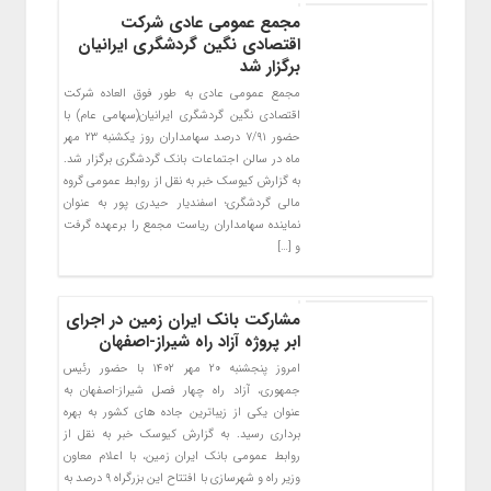
مجمع عمومی عادی شرکت
اقتصادی نگین گردشگری ایرانیان
برگزار شد
مجمع عمومی عادی به طور فوق العاده شرکت
اقتصادی نگین گردشگری ایرانیان(سهامی عام) با
حضور ۷/۹۱ درصد سهامداران روز یکشنبه ۲۳ مهر
ماه در سالن اجتماعات بانک گردشگری برگزار شد.
به گزارش کیوسک خبر به نقل از روابط عمومی گروه
مالی گردشگری؛ اسفندیار حیدری پور به عنوان
نماینده سهامداران ریاست مجمع را برعهده گرفت
و […]
مشارکت بانک ایران زمین در اجرای
ابر پروژه آزاد راه شیراز-اصفهان
امروز پنجشنبه ۲۰ مهر ۱۴۰۲ با حضور رئیس
جمهوری، آزاد راه چهار فصل شیراز-اصفهان به
عنوان یکی از زیباترین جاده های کشور به بهره
برداری رسید. به گزارش کیوسک خبر به نقل از
روابط عمومی بانک ایران زمین، با اعلام معاون
وزیر راه و شهرسازی با افتتاح این بزرگراه ۹ درصد به