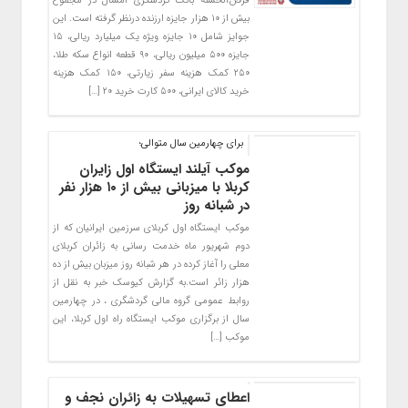
قرض‌الحسنه بانک گردشگری امسال در مجموع
بیش از ۱۰ هزار جایزه ارزنده درنظر گرفته است. این
جوایز شامل ۱۰ جایزه ویژه یک میلیارد ریالی، ۱۵
جایزه ۵۰۰ میلیون ریالی، ۹۰ قطعه انواع سکه طلا،
۲۵۰ کمک هزینه سفر زیارتی، ۱۵۰ کمک هزینه
خرید کالای ایرانی، ۵۰۰ کارت خرید ۲۰ […]
برای چهارمین سال متوالی؛
موکب آیلند ایستگاه اول زایران
کربلا با میزبانی بیش از ۱۰ هزار نفر
در شبانه روز
موکب ایستگاه اول کربلای سرزمین ایرانیان که از
دوم شهریور ماه خدمت رسانی به زائران کربلای
معلی را آغاز کرده در هر شبانه روز میزبان بیش از ده
هزار زائر است.به گزارش کیوسک خبر به نقل از
روابط عمومی گروه مالی گردشگری ، در چهارمین
سال از برگزاری موکب ایستگاه راه اول کربلا، این
موکب […]
اعطای تسهیلات به زائران نجف و