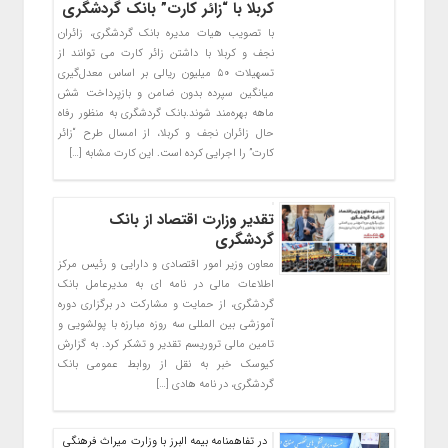
کربلا با “زائر کارت” بانک گردشگری
با تصویب هیات مدیره بانک گردشگری، زائران
نجف و کربلا با داشتن زائر کارت می توانند از
تسهیلات ۵۰ میلیون ریالی بر اساس معدل‌گیری
میانگین سپرده بدون ضامن و بازپرداخت شش
ماهه بهره‌مند شوند.بانک گردشگری به منظور رفاه
حال زائران نجف و کربلا، از امسال طرح “زائر
کارت” را اجرایی کرده است. این کارت مشابه […]
تقدیر وزارت اقتصاد از بانک
گردشگری
معاون وزیر امور اقتصادی و دارایی و رئیس مرکز
اطلاعات مالی در نامه ای به مدیرعامل بانک
گردشگری، از حمایت و مشارکت در برگزاری دوره
آموزشی بین المللی سه روزه مبارزه با پولشویی و
تامین مالی تروریسم تقدیر و تشکر کرد. به گزارش
کیوسک خبر به نقل از روابط عمومی بانک
گردشگری، در نامه هادی […]
در تفاهمنامه بیمه البرز با وزارت میراث فرهنگی