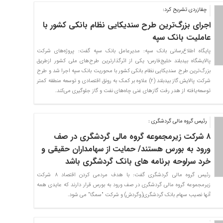
چقازردی تشریح کرد:
اجرای بزرگ‌ترین طرح سندیکایی نظام بانکی کشور با
عاملیت بانک سپه
پایگاه اطلاع‌رسانی بانک سپه: مدیرعامل بانک سپه گفت: پروژه‌های شرکت
پالایشگاه بیدبلند خلیج‌فارس؛ یکی از اثرگذارترین طرح‌های ملی کشور ازطریق
بزرگ‌ترین طرح سندیکایی نظام بانکی کشور با محوریت بانک سپه اجرا شد و طرح
شرکت پالایش گاز بیدبلند (2) علاوه بر کمک به رونق اقتصادی و توسعه منطقه کمتر
توسعه‌یافته از هدر رفت گازهای غنی چاه‌های نفت و گاز جلوگیری می‌کند.
رئیس گروه مالی گردشگری :
۸ شرکت زیرمجموعه گروه مالی گردشگری در صف
ورود به بورس هستند/ حمایت از سهامداران حقیقی و
خرد سرلوحه برنامه های بانک گردشگری باشد
رئیس گروه مالی گردشگری گفت: با هدف مردمی کردن اقتصاد 8 شرکت
زیرمجموعه گروه مالی گردشگری در صف ورود به بورس قرار دارند که عایدی همه
آنها نصیب سهام بانک گردشگری(وگردش) و شرکت "سمگا" می شود.