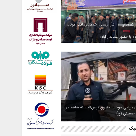
 تصویری / آغاز رسمی خدمت‌رسانی موکب
م با حضور استاندار ایلام
/ برپایی موکب صندوق قرض‌الحسنه شاهد در
 حسینی (ع)
فیک