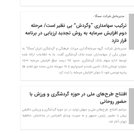
مدیرعامل شرکت سمگا :
ترکیب سهامداری “وگردش” بی نظیر است/ مرحله
دوم افزایش سرمایه به روش تجدید ارزیابی در برنامه
قرار دارد
مدیرعامل شرکت گروه سرمايه‌گذاری ميراث فرهنگی و گردشگری ايران"سمگا" به
عنوان یکی از سهامداران عمده بانک گردشگری گفت: بنا به اطلاعات ارائه شده
توسط اداره سهام بانک گردشگری، حدود 75 درصد مبلغ افزایش سرمایه 1500
میلیارد تومانی بانک تامین شده و امیدواریم تا 15 مهرماه جاری عمده حق تقدم ها
پذیره نویسی شود تا بتوان افزایش سرمایه را ثبت کرد.
افتتاح طرح‌های ملی در حوزه گردشگری و ورزش با
حضور روحانی
مراسم افتتاح طرح‌های ملی و جهش تولید در دو حوزه گردشگری و ورزشی دقایقی
پیش با حضور رئیس جمهور و به صورت ویدئو کنفرانس در ساختمان حافظیه
تهران آغاز شد.