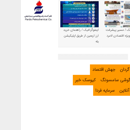
یک / مسیر پیشرفت
اینفوگرافیک / راهنمای خرید
یژه اقتصادی لامرد
ارز اربعین از طریق اپلیکیشن
بله
گردان
جهش اقتصاد
گوشی سامسونگ
کیوسک خبر
نلاین
سرمایه فردا