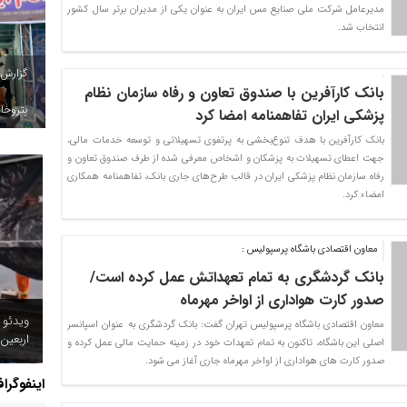
مدیرعامل شرکت ملی صنایع مس ایران به عنوان یکی از مدیران برتر سال کشور
انتخاب شد.
گزارش
بانک کارآفرین با صندوق تعاون و رفاه سازمان نظام
پتروخاد
پزشکی ایران تفاهمنامه امضا کرد
بانک کارآفرین با هدف تنوع‌بخشی به پرتفوی تسهیلاتی‌ و توسعه خدمات مالی،
جهت اعطای تسهیلات به پزشکان و اشخاص معرفی‌ شده از طرف صندوق تعاون و
رفاه سازمان نظام پزشکی‌ ایران در قالب طرح‌های جاری‌ بانک، تفاهمنامه همکاری‌
امضاء کرد.
معاون اقتصادی باشگاه پرسپولیس :
بانک گردشگری به تمام تعهداتش عمل کرده است/
صدور کارت هواداری از اواخر مهرماه
ویدئو 
معاون اقتصادی باشگاه پرسپولیس تهران گفت: بانک گردشگری به عنوان اسپانسر
اربعین
اصلی این باشگاه، تاکنون به تمام تعهدات خود در زمینه حمایت مالی عمل کرده و
صدور کارت های هواداری از اواخر مهرماه جاری آغاز می شود.
اینفوگرا