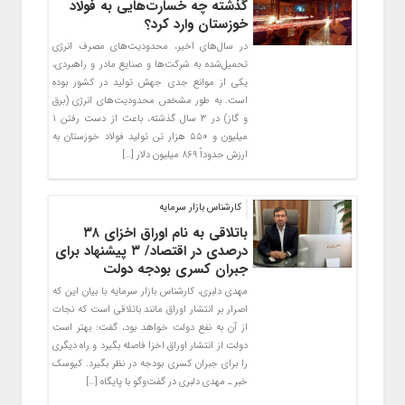
گذشته چه خسارت‌هایی به فولاد
خوزستان وارد کرد؟
در سال‌های اخیر، محدودیت‌های مصرف انرژی
تحمیل‌شده به شرکت‌ها و صنایع مادر و راهبردی،
یکی از موانع جدی جهش تولید در کشور بوده
است. به طور مشخص محدودیت‌های انرژی (برق
و گاز) در ۳ سال گذشته، باعث از دست رفتن ۱
میلیون و ۵۵۰ هزار تن تولید فولاد خوزستان به
ارزش حدوداً ۸۶۹ میلیون دلار […]
کارشناس بازار سرمایه
باتلاقی به نام اوراق اخزای ۳۸
درصدی در اقتصاد/ ۳ پیشنهاد برای
جبران کسری بودجه دولت
مهدی دلبری، کارشناس بازار سرمایه با بیان این که
اصرار بر انتشار اوراق مانند باتلاقی است که نجات
از آن به نفع دولت خواهد بود، گفت: بهتر است
دولت از انتشار اوراق اخزا فاصله بگیرد و راه دیگری
را برای جبران کسری بودجه در نظر بگیرد. کیوسک
خبر ـ مهدی دلبری در گفت‌وگو با پایگاه […]