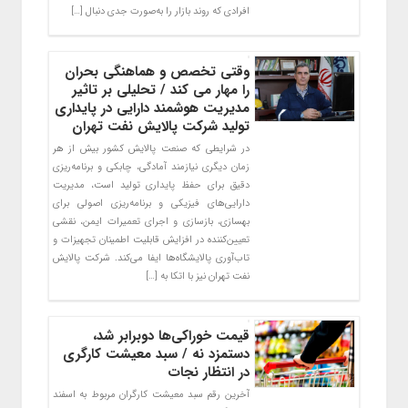
افرادی که روند بازار را به‌صورت جدی دنبال […]
وقتی تخصص و هماهنگی بحران
را مهار می کند / تحلیلی بر تاثیر
مدیریت هوشمند دارایی در پایداری
تولید شرکت پالایش نفت تهران
در شرایطی که صنعت پالایش کشور بیش از هر
زمان دیگری نیازمند آمادگی، چابکی و برنامه‌ریزی
دقیق برای حفظ پایداری تولید است، مدیریت
دارایی‌های فیزیکی و برنامه‌ریزی اصولی برای
بهسازی، بازسازی و اجرای تعمیرات ایمن، نقشی
تعیین‌کننده در افزایش قابلیت اطمینان تجهیزات و
تاب‌آوری پالایشگاه‌ها ایفا می‌کند. شرکت پالایش
نفت تهران نیز با اتکا به […]
قیمت خوراکی‌ها دوبرابر شد،
دستمزد نه / سبد معیشت کارگری
در انتظار نجات
آخرین رقم سبد معیشت کارگران مربوط به اسفند