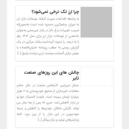
چرا ارز تک نرخی نمی‌شود؟
به واسطه اقدامات صورت گرفته، نوسانات بازار ارز
به میزان چشم‌گیری محدود شده است؛ به‌نحوی‌که
ضریب تغییرات نرخ دلار در بازار غیررسمی به‌عنوان
شاخصی از نوسانات بازار ارز برای سال ۱۴۰۲ رقم
۵.۸ درصد را تجربه کرده است.بانک مرکزی در یک
گزارش رسمی به مطلب روزنامه «دنیای‌اقتصاد» با
عنوان «پازل گمشده سیاست ارزی دولت» پاسخ […]
چالش های این روزهای صنعت
تایر
جمال میرزایی، کارشناس صنعت در حال حاضر
مطالبات تایرسازان از صنایع خودروسازی به ۶ هزار
میلیارد تومان رسیده است. قیمت لاستیک خودرو
در بازار کاهشی شد، خبری که پس از سه سال می
تواند نگرانی مالکان خودروها را کاهش و زمینه
سودجویی در این بازار را از بین ببرد. البته
پارامترهای تولید و بازار بیانگر […]