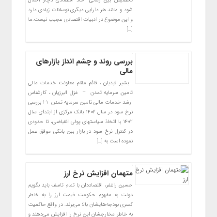
تخصیص بین زمانی آحاد اقتصادی دچار اخلال
شود و مانند هر دارایی دیگری نوسانات زیادی دارد
و این موضوع در ادبیات اقتصادی عجیب نیست.ما
[…]
بررسی روند و چشم انداز بازارهای
مالی
بشیر قبدیان ، قائم مقام معاونت خدمات مالی
تامین سرمایه تمدن – غزل البرزیان ، کارشناس
ارشد خدمات مالی تامین سرمایه تمدن ۱-۱-بررسی
نرخ سود در سال ۱۴۰۲ بانک مرکزی از ابتدای سال
۱۴۰۲ با اتخاذ سیاست­های پولی انقباضی، تا حدودی
در کنترل نرخ سود در بازار بین بانکی موفق عمل
نموده است به […]
متهمان افزایش نرخ ارز
حسین راغفر، اقتصاددان با تمام تاسف باید بگویم
دولت به مفهوم حکومت قیمت ارز را به خاطر
کسری بودجه‌هایشان بالا می‌برند. در واقع حاکمیت
به خاطر مخارجشان این نرخ را افزایش می‌دهند و