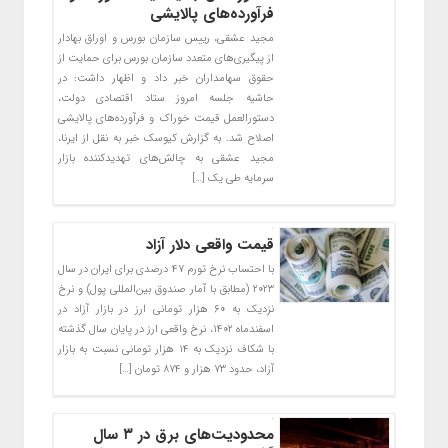
فرآورده‌های پالایشی
مجید عشقی، رییس سازمان بورس و اوراق بهادار
از پیگیری‌های متعدد سازمان بورس برای حمایت از
حقوق سهامداران خبر داد و اظهار داشت: در
حاشیه جلسه امروز ستاد اقتصادی دولت،
دستورالعمل قیمت خوراک و فرآورده‌های پالایشی
اصلاح شد. به گزارش کیوسک خبر به نقل از ایرنا،
مجید عشقی به چالش‌های تهدیدکننده بازار
سرمایه طی یک […]
قیمت واقعی دلار آزاد
با احتساب نرخ تورم ۴۷ درصدی برای ایران در سال
۲۰۲۳ (مطابق با آمار صندوق بین‌المللی پول) و نرخ
نزدیک به ۶۰ هزار تومانی ارز در بازار آزاد در
اسفندماه ۱۴۰۲، نرخ واقعی ارز در پایان سال گذشته
با شکاف نزدیک به ۱۴ هزار تومانی نسبت به بازار
آزاد، حدود ۷۳ هزار و ۸۷۴ تومان […]
محدودیت‌های برق در ۳ سال