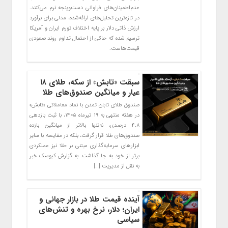
عدم‌اطمینان‌های فراوانی دست‌وپنجه نرم می‌کنند.
در تازه‌ترین تحلیل‌های ارائه‌شده، مدلی برای برآورد
ارزش ذاتی دلار بر پایه اختلاف تورم ایران و آمریکا
ترسیم شده که حاکی از احتمال تداوم روند صعودی
قیمت‌هاست.
سبقت «تابش» از سکه، طلای ۱۸
عیار و میانگین صندوق‌های طلا
صندوق طلای تابان تمدن با نماد معاملاتی «تابش»
در هفته منتهی به ۱۹ تیرماه ۱۴۰۵، با ثبت بازدهی
۴.۸ درصدی، نه‌تنها بالاتر از میانگین بازده
صندوق‌های طلا قرار گرفت، بلکه در مقایسه با سایر
ابزارهای سرمایه‌گذاری مبتنی بر طلا نیز عملکردی
برتر از خود به جا گذاشت. به گزارش کیوسک خبر
به نقل از مدیریت […]
آینده قیمت طلا در بازار جهانی و
ایران؛ دلار، نرخ بهره و تنش‌های
سیاسی