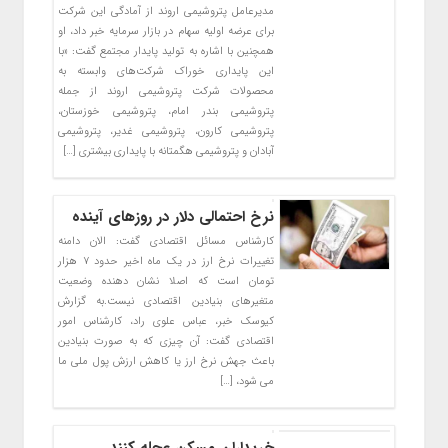
مدیرعامل پتروشیمی اروند از آمادگی این شرکت
برای عرضه اولیه سهام در بازار سرمایه خبر داد، او
همچنین با اشاره به تولید پایدار مجتمع گفت: «با
این پایداری خوراک شرکت‌های وابسته به
محصولات شرکت پتروشیمی اروند از جمله
پتروشیمی بندر امام، پتروشیمی خوزستان،
پتروشیمی کارون، پتروشیمی غدیر، پتروشیمی
آبادان و پتروشیمی هگمتانه با پایداری بیشتری […]
نرخ احتمالی دلار در روزهای آینده
کارشناس مسائل اقتصادی گفت: الان دامنه
تغییرات نرخ ارز در یک ماه اخیر حدود ۷ هزار
تومان است که اصلا نشان دهنده وضعیت
متغیرهای بنیادین اقتصادی نیست.به گزارش
کیوسک خبر، عباس علوی راد، کارشناس امور
اقتصادی گفت: آن چیزی که به صورت بنیادین
باعث جهش نرخ ارز یا کاهش ارزش پول ملی ما
می شود، […]
خریداران مسکن عجله کنند