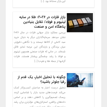
این بازار محتاط بود. […]
بازار فلزات در ۲۰۲۶؛ طلا در سایه
لیتیوم و فولاد/ تقابل بنیادین
پناهگاه امن و صنعت
بررسی عملکرد بازار جهانی فلزات در سال ۲۰۲۶
نشان میدهد سرمایه‌گذاران دیگر به دنبال خرید
سبد کاملی از کالاها نیستند و با نگاهی دقیق‌تر،
میان برندگان و بازندگان این عرصه تمایز قائل
شده‌اند. در حالی که فلزات صنعتی همچون لیتیوم
و فولاد با رشد چشمگیر پیشتاز هستند، فلزات
گرانبها از جمله طلا و نقره با […]
چگونه با تحلیل اخبار، یک قدم از
رقبا جلوتر باشید؟
تحلیل درست اخبار به صاحبان کسب‌وکار کمک
می‌کند فرصت‌های جدید بازار را شناسایی کرده،
ریسک تصمیم‌گیری را کاهش دهند و بر اساس
داده‌های واقعی، استراتژی‌های مؤثرتری برای رشد
و توسعه کسب‌وکار خود تدوین کنند.