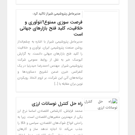
مدیرعامل پتروشیمی شیراز تاکید کرد:
فرصت سوزی ممنوع!/نوآوری و
خلاقیت، کلید فتح بازارهای جهانی
است
مدیرعامل پتروشیمی شیراز با اشاره به چشم‌انداز
روشن صنعت پتروشیمی ایران، نوآوری و خلاقیت
را کلید فتح بازارهای جهانی دانست. به گزارش
کیوسک خبر به نقل از روابط عمومی شرکت
پتروشیمی شیراز، مهندس احمدرضا حیدرنیا در یک
کنفرانس خبری ضمن تشریح دستاوردها و
برنامه‌های آتی این شرکت، بر لزوم اتخاذ رویکردی
نوین برای مقابله با […]
راه حل کنترل نوسانات ارزی
محمد قزلباش، کارشناس اقتصادی اساسا نرخ ارز
یکی از مهمترین متغیر‌های اقتصادی است، زیرا به
راحتی انواع شوک‌های اقتصادی، سیاسی و â€¦ را
جذب می‌کند تا اجازه ندهد ساز و کار‌های