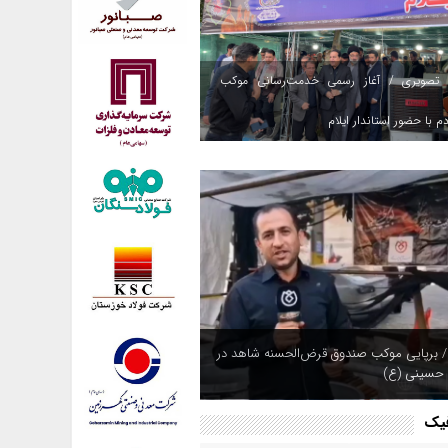
 تصویری / آغاز رسمی خدمت‌رسانی موکب
م با حضور استاندار ایلام
/ برپایی موکب صندوق قرض‌الحسنه شاهد در
 حسینی (ع)
فیک