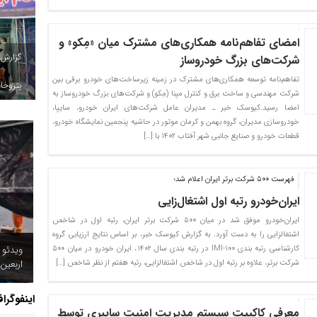
امضای تفاهم‌نامه همکاری‌های مشترک میان «مِکو» و
گزارش
شرکت‌های بزرگ خودروساز
تفاهم‌نامه توسعه همکاری‌های مشترک در زمینه زیرساخت‌های خودرو برقی بین
پتروخاد
شرکت مهندسی و ساخت برق و کنترل مپنا (مِکو) و شرکت‌های بزرگ خودروساز به
امضا رسید.کیوسک خبر ـ مدیران عامل شرکت‌های ایران خودرو، سایپا،
خودروسازی مدیران، گروه بهمن و کرمان موتور در حاشیه پنجمین نمایشگاه خودرو،
قطعات خودرو و صنایع جانبی شهر آفتاب ۱۴۰۲ با […]
فهرست ۵۰۰ شرکت برتر ایران اعلام شد؛
ایران‌خودرو رتبه اول اشتغال‌زایی
ایران‌خودرو موفق شد در میان ۵۰۰ شرکت برتر ایران، رتبه اول در شاخص
اشتغالزایی را به دست آورد. به گزارش کیوسک خبر، بر اساس نتایج ارزیابی گروه
ویدئو 
کارشناسی رتبه بندی IMI-100 در رتبه بندی سال ۱۴۰۲، ایران خودرو در میان ۵۰۰
اربعین
شرکت برتر، علاوه بر رتبه اول در شاخص اشتغالزایی، رتبه هفتم از نظر شاخص […]
اینفوگرا
معرفی کاکپیت سیستم مدیریت امنیت سایبری توسط