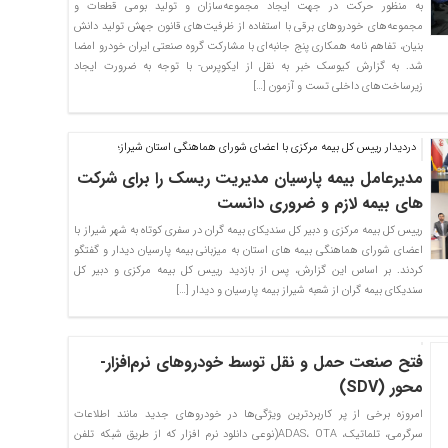
به منظور حرکت در جهت ایجاد مجموعه‌سازان و تولید بومی قطعات و
مجموعه‌های خودروهای برقی با استفاده از ظرفیت‌های قانون جهش تولید دانش
بنیان، تفاهم نامه همکاری پنج جانبه‌ای با مشارکت گروه صنعتی ایران خودرو امضا
شد. به گزارش کیوسک خبر به نقل از ایکوپرس- با توجه به ضرورت ایجاد
زیرساخت‌های داخلی تست و آزمون […]
دردیدار رییس کل بیمه مرکزی با اعضای شورای هماهنگی استان شیراز؛
مدیرعامل بیمه پارسیان مدیریت ریسک را برای شرکت
های بیمه لازم و ضروری دانست
رییس کل بیمه مرکزی و دبیر کل سندیکای بیمه گران در سفری کوتاه به شهر شیراز با
اعضای شورای هماهنگی بیمه های استان به میزبانی بیمه پارسیان دیدار و گفتگو
کردند. بر اساس این گزارش، پس از بازدید رییس کل بیمه مرکزی و دبیر کل
سندیکای بیمه گران از شعبه شیراز بیمه پارسیان و دیدار […]
فتح صنعت حمل و نقل توسط خودروهای نرم‌افزار-
محور (SDV)
امروزه برخی از پر کاربردترین ویژگی‌ها در خودروهای جدید مانند اطلاعات
سرگرمی، تلماتیک، ADAS، OTA(نوعی دانلود نرم افزار که از طریق شبکه تلفن