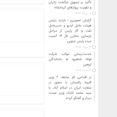
تأکید بر تسهیل بازگشت زائران
و تقویت پروازهای کرمانشاه
15 مرداد 1405
گزارش تصویری / بازدید رئیس
هیئت عامل ایدرو و مدیرعامل
نفت و گاز پارس از مراحل
بازسازی مخازن فاز ۱۴ آسیب
دیده پارس جنوبی
14 مرداد 1405
خدمت‌رسانی موکب شرکت
فولاد شاهرود به جاماندگان
اربعین
14 مرداد 1405
در اقدامی کم سابقه، ۶ وزیر
کابینه پاکستان با حضور در
سفارت ایران در اسلام آباد، با
سید محمد اتابک وزیر صمت
دیدار و گفتگو کردند