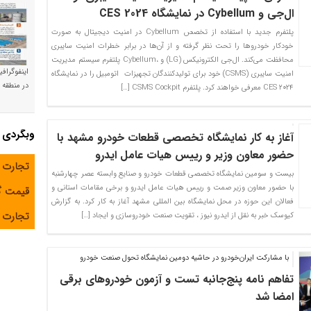
ال‌جی و Cybellum در نمایشگاه CES 2024
پلتفرم جدید با استفاده از تخصص Cybellum در امنیت دیجیتال به صورت
خودکار خودروها را تحت نظر گرفته و از آن‌ها در برابر خطرات امنیت سایبری
محافظت می‌کند. ال‌جی الکترونیکس (LG) و ،Cybellum پلتفرم سیستم مدیریت
اینفوگراف
امنیت سایبری (CSMS) خود برای تولیدکنندگان تجهیزات اتومبیل را در نمایشگاه
در منطقه و
۲۰۲۴ CES معرفی خواهند کرد. پلتفرم CSMS Cockpit […]
وبگردی
آغاز به کار نمایشگاه تخصصی قطعات خودرو مشهد با
حضور معاون وزیر و رییس هیات عامل ایدرو
تجارت 
بیست و سومین نمایشگاه تخصصی قطعات خودرو و صنایع وابسته عصر چهارشنبه
با حضور معاون وزیر صمت و رییس هیات عامل ایدرو و برخی مقامات استانی و
قیمت 
فعالان این حوزه در محل نمایشگاه بین المللی مشهد آغاز به کار کرد. به گزارش
تجارت آ
کیوسک خبر به نقل از ایدرو نیوز ، تقویت صنعت خودروسازی و ایجاد […]
با مشارکت ایران‌خودرو در حاشیه دومین نمایشگاه تحول صنعت خودرو
تفاهم نامه پنج‌جانبه تست و آزمون خودروهای برقی
امضا شد