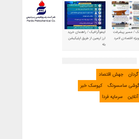
یک / مسیر پیشرفت
اینفوگرافیک / راهنمای خرید
یژه اقتصادی لامرد
ارز اربعین از طریق اپلیکیشن
بله
گردان
جهش اقتصاد
گوشی سامسونگ
کیوسک خبر
نلاین
سرمایه فردا