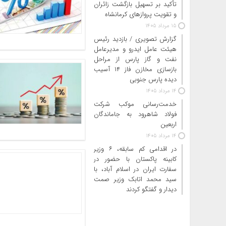
تأکید بر تسهیل بازگشت زائران
و تقویت پروازهای کرمانشاه
15 مرداد 1405
گزارش تصویری / بازدید رئیس
هیئت عامل ایدرو و مدیرعامل
نفت و گاز پارس از مراحل
بازسازی مخازن فاز ۱۴ آسیب
دیده پارس جنوبی
14 مرداد 1405
خدمت‌رسانی موکب شرکت
فولاد شاهرود به جاماندگان
اربعین
14 مرداد 1405
در اقدامی کم سابقه، ۶ وزیر
کابینه پاکستان با حضور در
سفارت ایران در اسلام آباد، با
سید محمد اتابک وزیر صمت
دیدار و گفتگو کردند