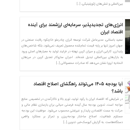
بین‌المللی و تنش‌های ژئوپلیتیکی، […]
انرژی‌های تجدیدپذیر، سرمایه‌ای ارزشمند برای آینده
اقتصاد ایران
سعید باستانی، مدیرعامل شرکت توسعه انرژی چادرملو «تاچکو» رقابت صنعتی در
جهان امروز تنها بر پایه قیمت تمام‌شده محصول تعریف نمی‌شود، بلکه شاخص‌های
پایداری، کارایی انرژی و میزان کربن نهفته در فرایند تولید به معیارهای اصلی ورود
به بازارهای بین‌المللی تبدیل شده‌اند. اجرای سازوکار تعدیل کربن در مرزهای
اتحادیه اروپا نشان می‌دهد که صادرات محصولاتی […]
آیا بودجه ۱۴۰۵ می‌تواند راهگشاى اصلاح اقتصاد
باشد؟
در شرایطی که اقتصاد ایران با رکود تولید، تورم بالا و ناکارآمدی در تخصیص منابع
مواجه است، تدوین بودجه سال آینده فرصتی حیاتی برای بازسازی نظام مالی و
حرکت به سمت اقتصادی پایدار و غیرنفتی محسوب می‌شود. موفقیت این بودجه
مستلزم شفافیت، اصلاح ساختار بودجه‌ریزی و تمرکز بر عملکرد واقعی
دستگاه‌هاست. به گزارش کیوسک‌خبر، تدوین […]