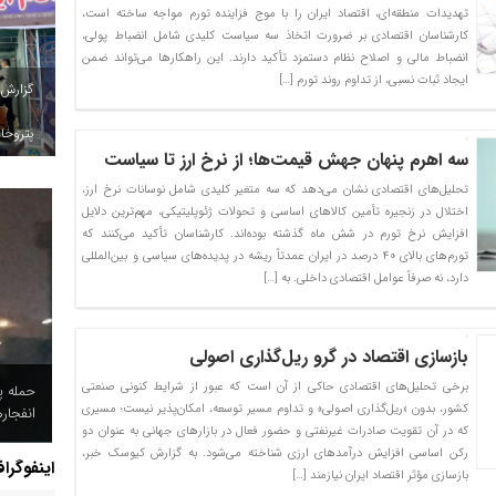
تهدیدات منطقه‌ای، اقتصاد ایران را با موج فزاینده تورم مواجه ساخته است،
کارشناسان اقتصادی بر ضرورت اتخاذ سه سیاست کلیدی شامل انضباط پولی،
انضباط مالی و اصلاح نظام دستمزد تأکید دارند. این راهکارها می‌تواند ضمن
ایجاد ثبات نسبی، از تداوم روند تورم […]
گزارش
پتروخاد
سه اهرم پنهان جهش قیمت‌ها؛ از نرخ ارز تا سیاست
تحلیل‌های اقتصادی نشان می‌دهد که سه متغیر کلیدی شامل نوسانات نرخ ارز،
اختلال در زنجیره تأمین کالاهای اساسی و تحولات ژئوپلیتیکی، مهم‌ترین دلایل
افزایش نرخ تورم در شش ماه گذشته بوده‌اند. کارشناسان تأکید می‌کنند که
تورم‌های بالای ۴۰ درصد در ایران عمدتاً ریشه در پدیده‌های سیاسی و بین‌المللی
دارد، نه صرفاً عوامل اقتصادی داخلی. به […]
بازسازی اقتصاد در گرو ریل‌گذاری اصولی
برخی تحلیل‌های اقتصادی حاکی از آن است که عبور از شرایط کنونی صنعتی
حمله پ
کشور، بدون «ریل‌گذاری اصولی» و تداوم مسیر توسعه، امکان‌پذیر نیست؛ مسیری
انفجار
که در آن تقویت صادرات غیرنفتی و حضور فعال در بازارهای جهانی به عنوان دو
رکن اساسی افزایش درآمدهای ارزی شناخته می‌شود. به گزارش کیوسک خبر،
اینفوگرا
بازسازی مؤثر اقتصاد ایران نیازمند […]