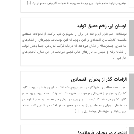
مبتنی بر تولید منجر شود. این چرخه معیوب، نه تنها به افزایش حجم تولید، […]
نوسان ارز، زخم عمیق تولید
نوسانات اخیر بازار ارز و طلا در ایران را نمی‌توان تنها برآمده از تحولات مقطعی
دانست؛ کارشناسان اقتصادی بر این باورند که این نوسانات، زنجیره‌ای از فشارهای
ساختاری چندین‌ساله را نشان می‌دهد که در یک فرآیند تدریجی، ابتدا بخش تولید
را نشانه رفته و سپس در بازارهای مالی تجلی می‌یابد. در این میان، تحریم‌های
خارجی، […]
الزامات گذر از بحران اقتصادی
امیر محمد صالحی ـ خبرنگار در مسیر پرپیچ‌وخم اقتصاد ایران، به‌نظر می‌رسد کلید
گشایش بسیاری از قفل‌های موجود، در مفهوم «ثبات» نهفته است. بررسی روندهای
کلان نشان می‌دهد که نوسانات پی‌درپی در برخی سیاست‌ها و عدم تداوم در
برنامه‌های اجرایی، به عاملی بازدارنده در مسیر فعالان اقتصادی تبدیل شده است.
این بی‌ثباتی، هزینه‌های برنامه‌ریزی را […]
اقتصاد در بحران فرمانده!