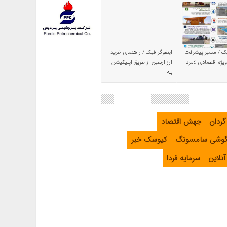
یک / مسیر پیشرفت
اینفوگرافیک / راهنمای خرید
یژه اقتصادی لامرد
ارز اربعین از طریق اپلیکیشن
بله
گردان
جهش اقتصاد
گوشی سامسونگ
کیوسک خبر
نلاین
سرمایه فردا