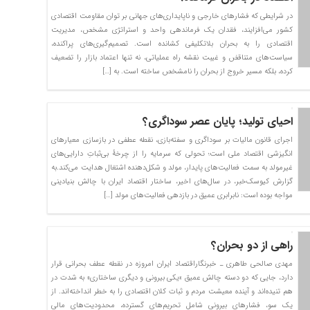
در شرایطی که فشارهای خارجی و ناپایداری‌های جهانی بر توان مقاومت اقتصادی
کشور می‌افزایند، فقدان یک فرماندهی واحد و استراتژی مشخص، مدیریت
اقتصادی را به بحران بلاتکلیفی کشانده است. تصمیم‌گیری‌های پراکنده،
سیاست‌های متناقض و غیبت نقشه راه عملیاتی، نه تنها اعتماد بازار را تضعیف
کرده، بلکه مسیر خروج از بحران را نامشخص ساخته است. به […]
احیای تولید؛ پایان عصر سوداگری؟
اجرای قانون مالیات بر سوداگری و سفته‌بازی، نقطه عطفی در بازسازی معیارهای
انگیزشی اقتصاد ملی است؛ تحولی که سرمایه را از چرخهٔ بی‌ثباتِ دارایی‌های
غیرمولد به سمت فعالیت‌های پایدار، مولد و شکل‌دهنده اشتغال هدایت می‌کند.به
گزارش کیوسک‌خبر، در سال‌های اخیر، ساختار اقتصاد ایران با چالش بنیادینی
مواجه بوده است: نابرابری عمیق در بازدهی فعالیت‌های مولد […]
راهی از دو بحران؟
مهدی صالحی طاهری ـ خبرنگاراقتصاد ایران امروزه در نقطه عطف بحرانی قرار
دارد، جایی که دو دسته چالش عمیق «یکی بیرونی و دیگری ساختاری» به شدت در
هم تنیده‌اند و آینده معیشت مردم و ثبات کلان اقتصادی را به خطر انداخته‌اند. از
یک سو، فشارهای بیرونی شامل تحریم‌های گسترده، محدودیت‌های مالی