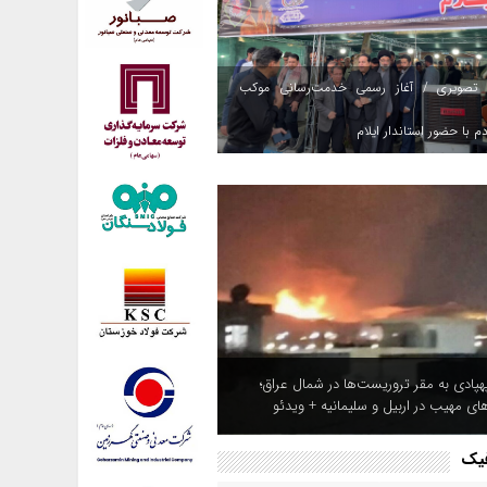
 تصویری / آغاز رسمی خدمت‌رسانی موکب
م با حضور استاندار ایلام
هپادی به مقر تروریست‌ها در شمال عراق؛
های مهیب در اربیل و سلیمانیه + ویدئو
فیک