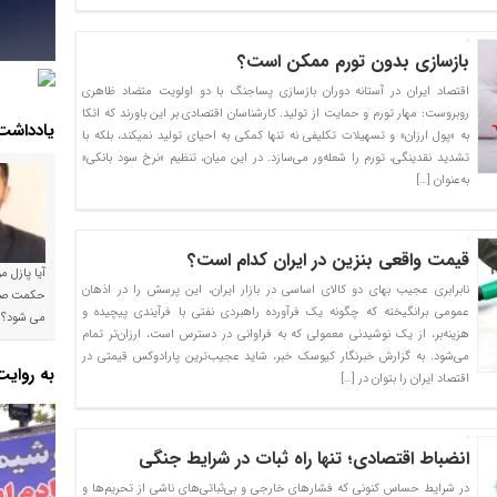
بازسازی بدون تورم ممکن است؟
اقتصاد ایران در آستانه دوران بازسازی پساجنگ با دو اولویت متضاد ظاهری
روبروست: مهار تورم و حمایت از تولید. کارشناسان اقتصادی بر این باورند که اتکا
یادداشت
به «پول ارزان» و تسهیلات تکلیفی نه تنها کمکی به احیای تولید نمیکند، بلکه با
تشدید نقدینگی، تورم را شعله‌ور می‌سازد. در این میان، تنظیم «نرخ سود بانکی»
به‌عنوان […]
قیمت واقعی بنزین در ایران کدام است؟
آیا پازل 
نابرابری عجیب بهای دو کالای اساسی در بازار ایران، این پرسش را در اذهان
عمومی برانگیخته که چگونه یک فرآورده راهبردی نفتی با فرآیندی پیچیده و
می شود؟!
هزینه‌بر، از یک نوشیدنی معمولی که به فراوانی در دسترس است، ارزان‌تر تمام
می‌شود. به گزارش خبرنگار کیوسک خبر، شاید عجیب‌ترین پارادوکس قیمتی در
به روای
اقتصاد ایران را بتوان در […]
انضباط اقتصادی؛ تنها راه ثبات در شرایط جنگی
در شرایط حساس کنونی که فشارهای خارجی و بی‌ثباتی‌های ناشی از تحریم‌ها و