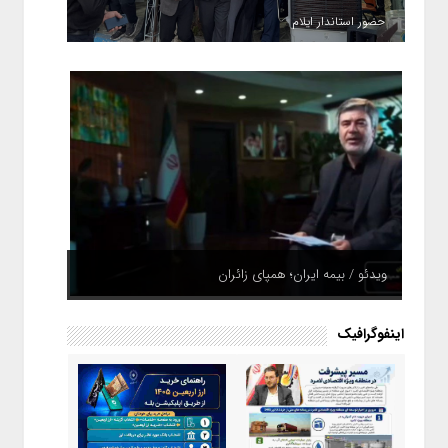
حضور استاندار ایلام
ویدئو / بیمه ایران؛ همپای زائران
اینفوگرافیک