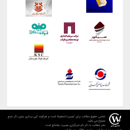
تمامی حقوق مطالب برای "بصیرت"محفوظ است و هرگونه کپی برداری بدون ذکر منبع
ممنوع می باشد.
نشر مطالب با ذکر نام خبرگزاری بصیرت بلامانع است.