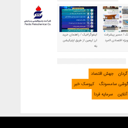
یک / مسیر پیشرفت
اینفوگرافیک / راهنمای خرید
یژه اقتصادی لامرد
ارز اربعین از طریق اپلیکیشن
بله
گردان
جهش اقتصاد
گوشی سامسونگ
کیوسک خبر
نلاین
سرمایه فردا