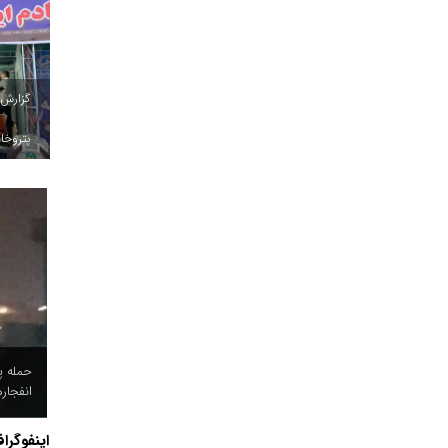
گزارش
پتروخاد
حمله پ
ویدئو 
اربعین
انفجار
اینفوگرا