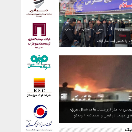
 تصویری / آغاز رسمی خدمت‌رسانی موکب
م با حضور استاندار ایلام
هپادی به مقر تروریست‌ها در شمال عراق؛
/ برپایی موکب صندوق قرض‌الحسنه شاهد در
 حسینی (ع)
های مهیب در اربیل و سلیمانیه + ویدئو
فیک