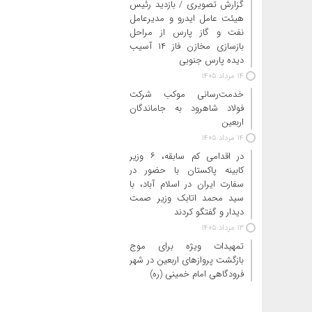
گزارش تصویری / بازدید رئیس
هیئت عامل ایدرو و مدیرعامل
نفت و گاز پارس از مراحل
بازسازی مخازن فاز ۱۴ آسیب
دیده پارس جنوبی
14 مرداد 1405
خدمت‌رسانی موکب شرکت
فولاد شاهرود به جاماندگان
اربعین
14 مرداد 1405
در اقدامی کم سابقه، ۶ وزیر
کابینه پاکستان با حضور در
سفارت ایران در اسلام آباد، با
سید محمد اتابک وزیر صمت
دیدار و گفتگو کردند
13 مرداد 1405
تمهیدات ویژه برای موج
بازگشت پروازهای اربعین در شهر
فرودگاهی امام خمینی (ره)