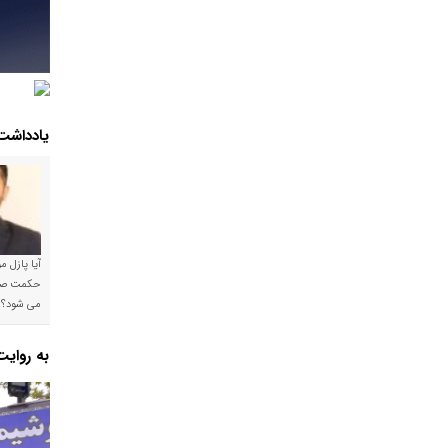
یادداشت
آیا پازل 
می شود؟!
به روای