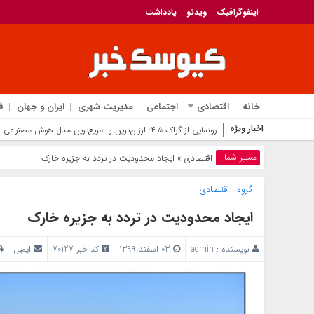
اینفوگرافیک
ویدئو
یادداشت
خانه
اقتصادی
اجتماعی
مدیریت شهری
ایران و جهان
ف
اخبار ویژه
رونمایی از گراک ۴.۵؛ ارزان‌ترین و سریع‌ترین مدل هوش مصنوعی ایلان ماسک برای رقابت با جی‌پی
مسیر شما
اقتصادی
» ایجاد محدودیت‌ در تردد به جزیره خارک
گروه :
اقتصادی
ایجاد محدودیت‌ در تردد به جزیره خارک
نویسنده :
admin
03 اسفند 1399
کد خبر 70127
ایمیل