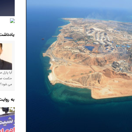
یادداشت
آیا پازل 
می شود؟!
به روای