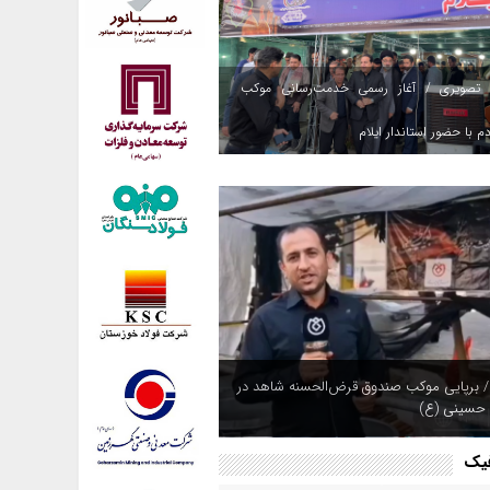
 تصویری / آغاز رسمی خدمت‌رسانی موکب
م با حضور استاندار ایلام
 بیمه ایران؛ همپای زائران
فیک