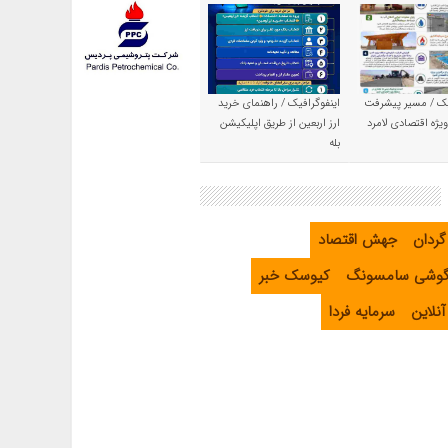
یک / مسیر پیشرفت
اینفوگرافیک / راهنمای خرید
یژه اقتصادی لامرد
ارز اربعین از طریق اپلیکیشن
بله
گردان
جهش اقتصاد
گوشی سامسونگ
کیوسک خبر
نلاین
سرمایه فردا