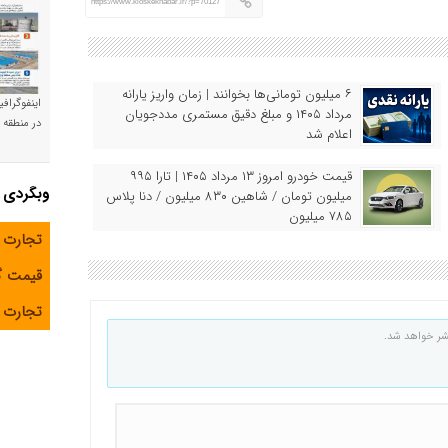
https://www.kioskekhabar.ir/?p=70127
۶ میلیون تومانی‌ها بخوانند | زمان واریز یارانه
اینفوگراف
مرداد ۱۴۰۵ و مبلغ دقیق مستمری مددجویان
در منطقه و
اعلام شد
قیمت خودرو امروز ۱۳ مرداد ۱۴۰۵ | تارا ۹۹۵
وبگردی
میلیون تومان / شاهین ۸۳۰ میلیون / دنا پلاس
۷۸۵ میلیون
تجارت 
قیمت 
تجارت آ
شر خواهد شد.