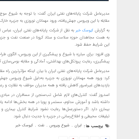
مدیرعامل شرکت پایانه‌های نفتی ایران گفت: با توجه به شیوع موج 
مقابله با این ویروس جهش‌یافته، ورود مهمانان نوروزی به جزیره خار
به گزارش
به نقل از شرکت پایانه‌های نفتی ایران، عباس ا
کیوسک خبر
به همت مجاهدان حوزه سلامت و ستاد کرونا در صنعت نفت و جزیره،
این شرایط حفظ شود.
وی افزود: برای مبارزه با شیوع و پیشگیری از این ویروس، الگوی طراح
پیشگیری، رعایت پروتکل‌های بهداشتی، آمادگی و مقابله بومی‌سازی ک
کرد: ورود همه مهمانان نوروزی به جزیره به‌دلیل شیوع ویروس جه
بازدیدهای غیرضرور کاهش یافته و همه مدیران موظف به نظارت و رع
اسدروز گفت: کنترل‌های لازم شامل تب‌سنجی از مسافران در مبادی و
داشته باشد و آموزش مداوم، مستمر و پویا در همه بخش‌ها ادامه یاب
بیماری دارد. اگر دستورعمل‌ها رعایت نشود شرایط کنترل بیماری و 
تبلیغات محیطی و اطلاع‌رسانی در جزیره با جدیت دنبال شود.
ایران
شیوع ویروس
نفت
کیوسک خبر
برچسب ها :
,
,
,