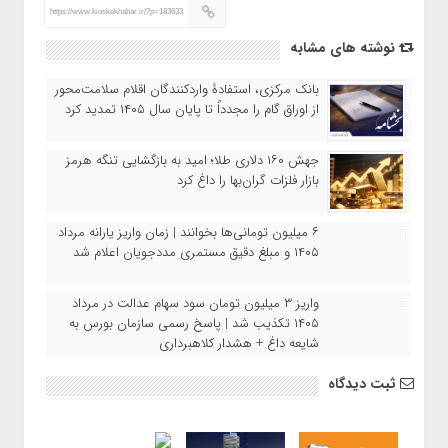
https://www.kioskekhabar.ir/?p=183633
نوشته های مشابه
بانک مرکزی، استفادۀ واردکنندگان اقلام سلامت‌محور
از اوراق گام را مجدداً تا پایان سال ۱۴۰۵ تمدید کرد
جهش ۱۶۰ دلاری طلا؛ امید به بازگشایی تنگه هرمز
بازار فلزات گران‌بها را داغ کرد
۶ میلیون تومانی‌ها بخوانند | زمان واریز یارانه مرداد
۱۴۰۵ و مبلغ دقیق مستمری مددجویان اعلام شد
واریز ۳ میلیون تومان سود سهام عدالت در مرداد
۱۴۰۵ تکذیب شد | پاسخ رسمی سازمان بورس به
شایعه داغ + هشدار کلاهبرداری
ثبت دیدگاه