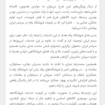
از دیگر ویژگی‌های این طرح می‌توان به مواردی همچون: اقساط
شش‌ماهه، بازپرداخت راحت، خرید تنها با چک صیادی، در دسترس بودن
بهترین برندها، خرید کالاهای طرح فجر تا فطر، شوینده، خرید لوازم
خانگی، غذایی و … اشاره کرد که در شعبات فروشگاه رفاه در سراسر ایران
پوشش داده می‌شود.
مدیر عامل فروشگاه رفاه هدف از این خدمات را ایجاد یک حال خوب برای
مردم ایران توصیف کرد و گفت: ما علاوه بر این خدمات، این‌روزها در
سراسر ایران مشغول برگزاری جشنواره شش ساعت شش جایزه هستیم
و با قیمت‌های پایین، کیفیت بالا و یک فضای فروشگاهی دلپذیر همراه با
جایزه میزبان مشتریان گرانقدر هستیم.
همچنین محمدرضا نمازی با اشاره به بازدید مدیران دولتی، مسئولان،
مقامات و … در روزهای اخیر از فروشگاه‌های رفاه بیان کرد: فروشگاه رفاه با
عملکردی شفاف و درخشان آماده میزبانی از مسئولان و مقامات در
راستای افزایش انگیزه و بهبود عملکرد می‌باشد تا در کنار یکدیگر رفاهی
شایسته مردم شریف ایران را ارائه دهیم.
این بازدیدها بیشتر با محوریت نظارت بر کیفیت خدمات فروشگاه‌ها،
بررسی موجودی کالاهای اساسی و تنظیم بازار از جمله: برنج تایلندی،
هومالی، هندی، گوشت و مرغ منجمد و …، بازتاب رسانه‌ای جشنواره فجر