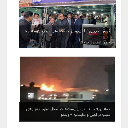
گزارش تصویری / آغاز رسمی خدمت‌رسانی موکب پتروخادم با
حضور استاندار ایلام
حمله پهپادی به مقر تروریست‌ها در شمال عراق؛ انفجارهای
مهیب در اربیل و سلیمانیه + ویدئو