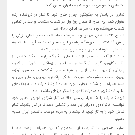
اقتصادی خصوصی به مردم شریف ایران سخن گفت‌.
نمازی در پاسخ به چگونگی اجرای طرح فجر تا فطر در فروشگاه رفاه
عنوان کرد: این طرح از همان روز اول در شعبات منتخب و بعد در تمامی
شعبات فروشگاه رفاه در سراسر ایران برگزار شد.
تامین کالا به شکل جهادی و با سرعت انجام شد، مجموعه‌های بزرگی پا
پیش گذاشتند و با فروشگاه رفاه در این مسیر که مقصد آن ایجاد تجربه
یک خرید خوشایند برای مردم ایران است همسو شدند.
جا دارد از آقایان سلیمانی از کاله، فضلی از گلرنگ، پارسا از پگاه، کاشانی از
تک ماکارون، گرامی از گلستان، سلطانی از زرماکارون، شریف از لادن،
پایداری از میهن، مدلل از روغن غنچه و سایر شرکت‌های: محسن، آوازه،
بهروز، سحر، خوشبخت، طبیعت، هنکل پاکوش، یونیلیور، مای بیبی و
تمام همراهان و شرکای تجاری مورد اعتماد فروشگاه رفاه و البته بانک‌های
ملی، گردشگری و صادرات تقدیر و تشکر ویژه‌ای داشته باشم.
فروشگاه رفاه با ۱۵ هزار پرسنل حالا در کنار شرکای تجاری معتبر خود
توانسته خانواده‌ای ده‌برابر این عدد را تشکیل دهد تا در کنار یکدیگر تمام
تلاش خود را به کار گیریم تا لبخند را به مردم دوست داشتنی ایران هدیه
دهیم.
نمازی همچنین با اشاره به این موضوع که این همراهی باعث شد تا
طرح رفاه فکتوری نیز استارت بخورد گفت: رفاه طرح نوینی از