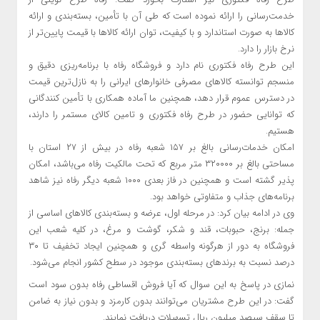
خدمت‌رسانی را ارائه نموده است که طی آن با تأمین، بسته‌بندی و ارائه
کالاها به صورت استاندارد و با کیفیت، توان ارائه کالاها با قیمت پایین‌تر از
نرخ بازار را دارد.
این طرح رفاه فکتوری نام دارد و فروشگاه رفاه با برنامه‌ریزی دقیق و
منسجم توانسته کالاهای مصرفی خانوارهای ایرانی را به نازل‌ترین قیمت
در دسترس عموم قرار دهد، همچنین ما آماده همکاری با تأمین کنندگانی
که توانایی حضور در طرح رفاه فکتوری و تامین کالای مستمر را دارند،
هستیم.
امکان خدمات‌رسانی بالغ بر ۱۵۷ شعبه رفاه در بیش از ۲۷ استان با
مساحتی بالغ بر ۳۲۰۰۰۰ متر مربع که تحت مالکیت رفاه می‌باشد، امکان
پذیر گشته است و همچنین در فاز بعدی ۱۰۰۰ شعبه دیگر رفاه نیز شاهد
برنامه‌های جذاب و متفاوتی خواهد بود.
وی در ادامه بیان کرد: در مرحله اول، عرضه و بسته‌بندی کالاهای اساسی از
جمله: برنج، حبوبات، قند و شکر، گوشت و مرغ، در کلیه شعب این
فروشگاه به‌ دور از هرگونه واسطه گری و همچنین ایجاد تخفیف تا ۳۰
درصد نسبت به برندهای بسته‌بندی موجود در سطح کشور انجام می‌شود.
نمازی در پاسخ به این سوال که آیا فروش اقساطی رفاه بدون سود است
گفت: در این طرح مشتریان می‌توانند بدون کارمزد و بدون نیاز به ضامن
تا سقف سیصد میلیون ریال تسهیلات دریافت نمایند.