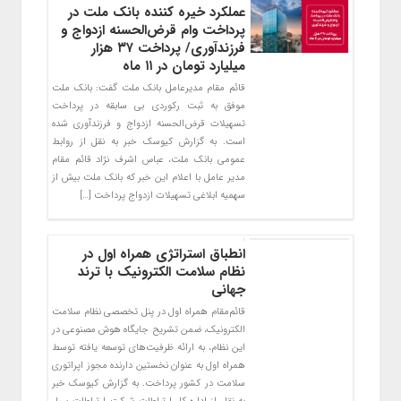
عملکرد خیره کننده بانک ملت در
پرداخت وام قرض‌الحسنه ازدواج و
فرزندآوری/ پرداخت ۳۷ هزار
میلیارد تومان در ۱۱ ماه
قائم مقام مدیرعامل بانک ملت گفت: بانک ملت
موفق به ثبت رکوردی بی سابقه در پرداخت
تسهیلات قرض‌الحسنه ازدواج و فرزندآوری شده
است. به گزارش کیوسک خبر به نقل از روابط
عمومی بانک ملت، عباس اشرف نژاد قائم مقام
مدیر عامل با اعلام این خبر که بانک ملت بیش از
سهمیه ابلاغی تسهیلات ازدواج پرداخت […]
انطباق استراتژی همراه اول در
نظام سلامت الکترونیک با ترند
جهانی
قائم‌مقام همراه اول در پنل تخصصی نظام سلامت
الکترونیک، ضمن تشریح جایگاه هوش مصنوعی در
این نظام، به ارائه ظرفیت‌های توسعه یافته توسط
همراه اول به عنوان نخستین دارنده مجوز اپراتوری
سلامت در کشور پرداخت. به گزارش کیوسک خبر