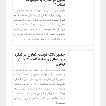
دخیل در مبارزه با قاچاق به ”
سیات”
رئیس هیئت مدیره و مدیرعامل سازمان جمع آوری
و فروش اموال تملیکی از راه‌اندازی سامانه جامع
اموال تملیکی(سیات) خبر داد و افزود: با وبسایت
هایی که از ابتدای شهریورماه به “سیات” متصل می
شود ارتباط سیستمی با مراجع رسیدگی کننده
خواهیم داشت، این سامانه، سامانه پایه ای مبارزه
با قاچاق است. به گزارش کیوسک خبر […]
حضور بانک توسعه تعاون در کنگره
بین المللی و نمایشگاه سلامت در
اربعین
اولین دوره نمایشگاه بین المللی سلامت در اربعین،
با حمایت بانک توسعه تعاون و توسط دانشگاه
علوم پزشکی ایران و سازمان هلال احمر ج.ا.ایران،
همچنین وزارت بهداشت درمان و آموزش پزشکی،
وزارت کشور، سازمان صدا و سیما و سازمان نظام
پزشکی ج.ا.ایران و انجمن های علمی، تخصصی
حوزه سلامت و کلیه مجامع علمی، فرهنگی،
مذهبی […]