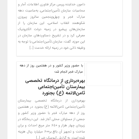
دامون خدابنده رییس مرکز فناوری اطلاعات، آمار و
محاسبات سازمان تأمین‌اجتماعی، به‌مناسبت دهه
مبارک فجر و چهل‌و‌پنجمین سالروز پیروزی
شکوهمند انقلاب اسلامی، این سازمان را از
سازمان‌های پیشرو در زمینه دولت الکترونیک
معرفی کرد و در تشریح دستاوردهای سازمان در
این حوزه، گفت: سازمان تأمین‌اجتماعی با توجه به
وظیفه ذاتی خود در زمینه ارائه خدمت […]
با حضور وزیر کشور و در هفتمین روز از دهه
مبارک فجر انجام شد؛
بهره‌برداری از درمانگاه تخصصی
بیمارستان تأمین‌اجتماعی
ثامن‌الائمه (ع) بجنورد
بهره‌برداری از درمانگاه تخصصی بیمارستان
تأمین‌اجتماعی ثامن‌الائمه (ع) بجنورد در هفتمین
روز از دهه مبارک فجر با حضور وزیر کشور و
جمعی از مسئولان محلی آغاز شد. این درمانگاه در
زیربنای چهار هزار و ۶۵۰ متر مربع احداث و برای
ساخت و تجهیز آن بالغ بر۶۰۰ میلیارد ریال هزینه
شده است. به گزارش کیوسک خبر […]