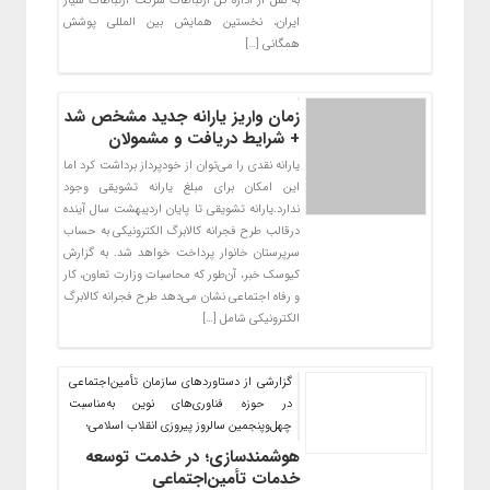
به نقل از اداره کل ارتباطات شرکت ارتباطات سیار
ایران، نخستین همایش بین المللی پوشش
همگانی […]
زمان واریز یارانه جدید مشخص شد
+ شرایط دریافت و مشمولان
یارانه نقدی را می‌توان از خودپرداز برداشت کرد اما
این امکان برای مبلغ یارانه تشویقی وجود
ندارد.یارانه تشویقی تا پایان اردیبهشت سال آینده
درقالب طرح فجرانه کالابرگ الکترونیکی به حساب
سرپرستان خانوار پرداخت خواهد شد. به گزارش
کیوسک خبر، آن‌طور که محاسبات وزارت تعاون، کار
و رفاه اجتماعی نشان می‌دهد طرح فجرانه کالابرگ
الکترونیکی شامل […]
گزارشی از دستاوردهای سازمان تأمین‌اجتماعی
در حوزه فناوری‌های نوین به‌مناسبت
چهل‌وپنجمین سالروز پیروزی انقلاب اسلامی؛
هوشمندسازی؛ در خدمت توسعه
خدمات تأمین‌اجتماعی