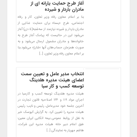
آغاز طرح حمایت یارانه ای از
مادران باردار و شیرده
بنا بر اعلام معاون رفاه وزیر تعاون، کار و رفاه
اجتماعی، طرح «یسنا» برای حمایت غذایی از
مادران باردار و شیرده نیازمند از سه‌شنبه(۵ دی) آغاز
می‌شود این در حالیست که پیامک‌ آغاز طرح به
خانواده‌ها و مادران مشمول ارسال می‌شود و به
صورت همزمان حساب‌های آنها «شارژ» می‌شود.بنا
بر اعلام معاون رفاه وزیر تعاون، […]
انتخاب مدیر عامل و تعیین سمت
اعضای هیئت مدیره هلدینگ
توسعه کسب و کار سبا
هیئت مدیره هلدینگ توسعه کسب و کارسبا در
اجرای مواد ۱۱۹ و ۱۲۴ اصلاحیه قانون تجارت در
آخرین جلسه خود مدیرعامل، رئیس و نایب رئیس
هیئت مدیره را تعیین کرد. به گزارش کیوسک خبر
به نقل از روابط عمومی بیمه اتکایی ایران معین؛
طبق اعلام دبیر خانه هیئت مدیره این شرکت،
هاشم مهریار به نمایندگی […]