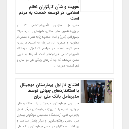
هویت و شأن کارگزاران نظام
اسلامی، در توسعه خدمت‌ به مردم
است
مدیرعامل سازمان ‌تأمین‌اجتماعی که در
چهل‌وهفتمین سفر استانی، هم‌زمان با اعیاد میلاد
رسول‌اکرم (ص) و امام صادق (ع) به‌همراه جمعی از
معاونان و مدیران این سازمان به استان‌ مازندران
سفر کرده است، در مراسم کلنگ‌زنی درمانگاه
تأمین‌اجتماعی فریدونکنار گفت: آمارها به خوبی
نشان می‌دهد که چه کارهای بزرگی طی دو سال و
نیم گذشته صورت […]
افتتاح فاز اول بیمارستان دیجیتال
با استانداردهای جهانی توسط
مدیرعامل بانک ملی ایران
فاز اول بیمارستان دیجیتال با استانداردهای
جهانی، همراه با ۴ پروژه بیمارستانی دیگر شامل
بازتوانی قلبی، آزمایشگاه تشخیص مولکولی بیماری
سل، بخش برونکوسکوپی و مرکز پایش سلامت و
بهداشت همکاران در محل بیمارستان بانک ملی