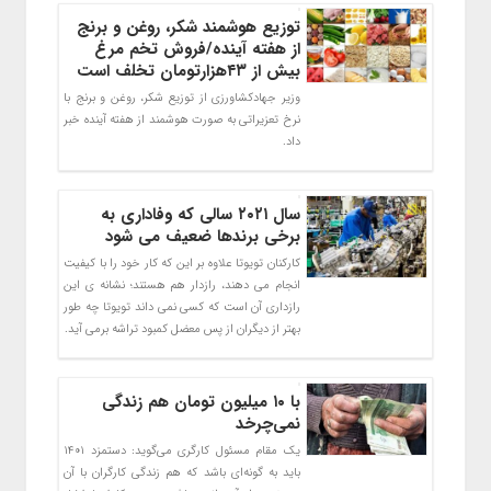
توزیع هوشمند شکر، روغن و برنج
از هفته آینده/فروش تخم مرغ
بیش از ۴۳هزارتومان تخلف است
وزیر جهادکشاورزی از توزیع شکر، روغن و برنج با
نرخ تعزیراتی به صورت هوشمند از هفته آینده خبر
داد.
سال ۲۰۲۱ سالی که وفاداری به
برخی برندها ضعیف می شود
کارکنان تویوتا علاوه بر این که کار خود را با کیفیت
انجام می دهند،‌ رازدار هم هستند؛ نشانه ی این
رازداری آن است که کسی نمی داند تویوتا چه طور
بهتر از دیگران از پس معضل کمبود تراشه برمی آید.
با ۱۰ میلیون تومان هم زندگی
نمی‌چرخد
یک مقام مسئول کارگری می‌گوید: دستمزد ۱۴۰۱
باید به گونه‌ای باشد که هم زندگی کارگران با آن