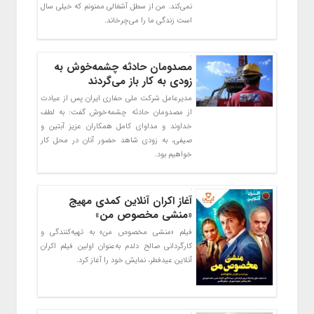
نمی‌کند. من از سطل آشغالی ممنونم که خیلی سال
است زندگی ما را می‌چرخاند.
مصدومان حادثه چشمه‌خوش به
زودی به کار باز می‌گردند
مدیرعامل شرکت ملی حفاری ایران پس از عیادت
از مصدومان حادثه چشمه‌خوش گفت: به لطف
خداوند و مداوای کامل همکاران عزیز آبتین و
صیفی، به زودی شاهد حضور آنان در محل کار
خواهیم بود.
آغاز اکران آنلاین کمدی مهیج
«منشی مخصوص من»
فیلم «منشی مخصوص من» به تهیه‌کنندگی و
کارگردانی صالح دلدم به‌عنوان اولین فیلم اکران
آنلاین عیدفطر، نمایش خود را آغاز کرد.