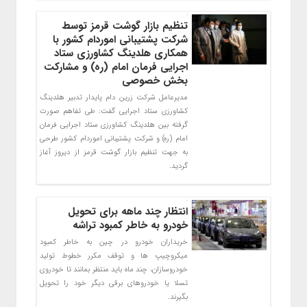
تنظیم بازار گوشت قرمز توسط
شرکت پشتیبانی اموردام کشور با
همکاری هلدینگ کشاورزی ستاد
اجرایی فرمان امام (ره) و مشارکت
بخش خصوصی
مدیرعامل شرکت زرین دام پایدار تدبیر هلدینگ
کشاورزی ستاد اجرایی گفت: طی تفاهم صورت
گرفته بین هلدینگ کشاورزی ستاد اجرایی فرمان
امام (ره) و شرکت پشتیبانی اموردام کشور طرحی
به جهت تنظیم بازار گوشت قرمز از دیروز آغاز
گردید.
انتظار چند ماهه برای تحویل
خودرو به خاطر کمبود تراشه
خریداران خودرو در چین به خاطر کمبود
میکروچیپ ها و توقف مکرر خطوط تولید
خودروسازان، چند ماه باید منتظر بمانند تا خودروی
تسلا یا خودروهای برقی دیگر خود را تحویل
بگیرند.