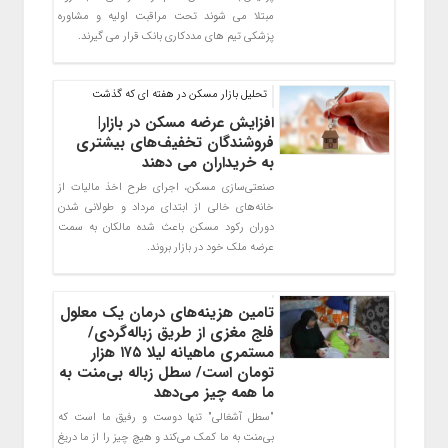
مبتلا می­ شوند تحت مراقبت اولیه و مشاوره
پزشکی تیم ­های مددکاری بانک قرار می­ گیرند.
تحلیل بازار مسکن در هفته ای که گذشت
افزایش عرضه مسکن در بازار|
فروشندگان تخفیف‌های بیشتری
به خریداران می دهند
صنعتی‌سازی مسکن، اجرای طرح اخذ مالیات از
خانه‌های خالی از ابتدای مرداد و طولانی شدن
دوران رکود مسکن باعث شده‌ مالکان به سمت
عرضه ملک خود در بازار بروند.
تامین هزینه‌های درمان یک معلول
فلج مغزی از طریق زباله‌گردی/
مستمری ماهیانه لیلا ۱۷۵ هزار
تومان است/ سطل زباله بی‌منت به
ما همه چیز می‌دهد
"سطل آشغالی" تنها دوست و رفیق ما است که
بی‌منت به ما کمک می‌کند و هیچ چیز را از ما دریغ