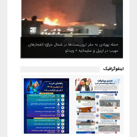
حمله پهپادی به مقر تروریست‌ها در شمال عراق؛ انفجارهای
مهیب در اربیل و سلیمانیه + ویدئو
اینفوگرافیک