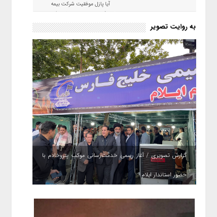
آیا پازل موفقیت شرکت بیمه
حکمت صبا در سال ۱۴۰۵ کامل می
شود؟!
به روایت تصویر
گزارش تصویری / آغاز رسمی خدمت‌رسانی موکب پتروخادم با
حضور استاندار ایلام