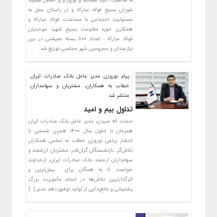
به مناسبت اعیاد شعبانیه و نوروز و بر اساس مصوبه
شورای بسیج فولاد مبارکه و در راستای عمل به
مسئولیت اجتماعی با مساعدت فولاد مبارکه و
همکاری حوزه مقاومت بسیج شهید موحدیان
فولاد مبارکه ، تعداد ۵۰۰ بسته معیشتی در بین
نیازمندان و محرومین شهر مجلسی توزیع شد.
​پیام نوروزی مدیر عامل بانک صادرات ایران
خطاب به همکاران، مشتریان و سهامداران
منتشر شد
تداول بیم و امید
حجت اله صیدی، مدیر عامل بانک صادرات ایران
همزمان با حلول سال ۱۴۰۰ هجری شمسی با
انتشار پیامی نوروزی خطاب به تمامی همکاران
تلاش‌گر، بازنشستگان گران‌قدر، مشتریان ارزشمند و
سهام‌داران ارجمند بانک صادرات ایران، ازخداوند
خواست تا به همگان برای بیش‌ترین و
اثرگذارترین تلاش‌ها در انجام مأموریت بزرگ
پشتیبانی و مانع‌زدایی از تولید توفیق دهد.مدیر […]