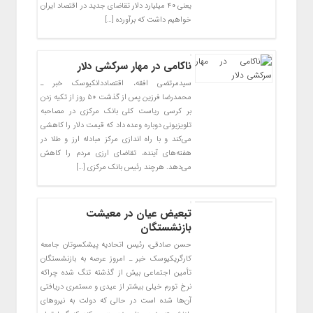
یعنی ۴۰ میلیارد دلار تقاضای جدید در اقتصاد ایران
خواهیم داشت که برآورده […]
ناکامی در مهار سرکشی دلار
سیدمرتضی افقه، اقتصاددانکیوسک خبر ـ
محمدرضا فرزین پس از گذشت ۵۰ روز از تکیه زدن
بر کرسی ریاست کلی بانک مرکزی در مصاحبه
تلویزیونی دوباره وعده داد که قیمت دلار را کاهشی
می‌کند و با راه اندازی مرکز مبادله ارز و طلا در
هفته‌های آینده، تقاضای ارزی مردم را کاهش
می‌دهد. هرچند رئیس بانک مرکزی […]
تبعیض عیان در معیشت
بازنشستگان
حسن صادقی، رئیس اتحادیه پیشکسوتان جامعه
کارگریکیوسک خبر ـ امروز عرصه به بازنشستگان
تأمین اجتماعی بیش از گذشته تنگ شده چراکه
نرخ تورم خیلی بیشتر از عیدی و مستمری دریافتی
آن‌ها شده است در حالی که دولت به نیرو‌های