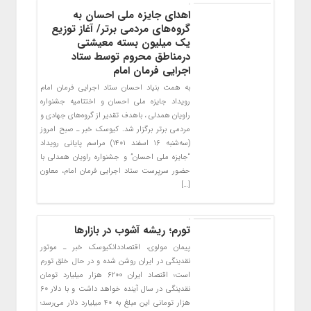
اهدای جایزه ملی احسان به
گروه‌های مردمی برتر/ آغاز توزیع
یک میلیون بسته معیشتی
درمناطق محروم توسط ستاد
اجرایی فرمان امام
به همت بنیاد احسان ستاد اجرایی فرمان امام
رویداد جایزه ملی احسان و اختتامیه جشنواره
راویان همدلی ، باهدف تقدیر از گروه‌های جهادی و
مردمی برتر برگزار شد. کیوسک خبر ـ صبح امروز
(سه‌شنبه ۱۶ اسفند ۱۴۰۱) مراسم پایانی رویداد
“جایزه ملی احسان” و جشنواره راویان همدلی با
حضور سرپرست ستاد اجرایی فرمان امام، معاون
[…]
تورم؛ ریشه آشوب در بازارها
پیمان مولوی، اقتصاددانکیوسک خبر ـ موتور
نقدینگی در ایران روشن شده و در حال خلق تورم
است؛ اقتصاد ایران ۶۲۰۰ هزار میلیارد تومان
نقدینگی در سال آینده خواهد داشت و با دلار ۶۰
هزار تومانی این مبلغ به ۴۰ میلیارد دلار می‌رسد؛