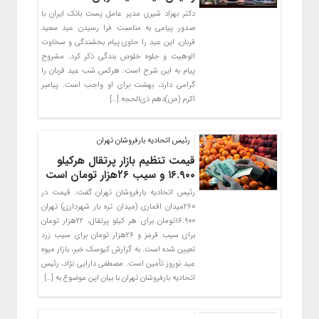
دکتر بهزاد شیری مدیر عامل پست بانک ایران با
صدور پیامی به مناسبت فرا رسیدن عید سعید
قربان، این عید را حاوی پیام بخشندگی و سخاوت
الوهیت و جلوه خلوص بندگی ذکر کرد. مشروح
پیام به این شرح است: هرکس شب عید قربان را
گرامی دارد، بهشت برای او واجب است. پیامبر
اکرم (ص)دهم ذی‌الحجه […]
رئیس اتحادیه بارفروشان تهران
قیمت تنظیم بازار پرتقال هرکیلو
۱۶.۹۰۰ و سیب ۲۶هزار تومان است
رئیس اتحادیه بارفروشان تهران گفت: قیمت در
۲۶۰میدان اقماری (میدان تره بار شهرداری) تهران
۱۶.۹۰۰تومان برای هر کیلو پرتقال، ۲۲هزار تومان
برای سیب قرمز و ۲۶هزار تومان برای سیب زرد
تعیین شده است. به گزارش کیوسک خبر، بازار میوه
عید نوروز تأمین است. مصطفی دارایی نژاد، رئیس
اتحادیه بارفروشان تهران با بیان این موضوع به […]