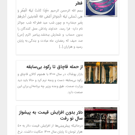
فطر
بسم الله الرحمن الرحیم «فَإِذَا کَانَتْ لَیلَهُ الْفِطْرِ وَ
هِی تُسَمَّى لَیلَهَ الْجَوَائِزِ أَعْطَى اللَّهُ الْعَامِلینَ أَجْرَهُمْ
بِغَیرِ حِسَابٍ» ؛و چون شب عید فطر-که شب جوائز
نام دارد- فرا رسد، خداوند پاداش عمل‏ کنندگان را
بدون حساب و شمارش ببخشد.پیامبر اکرم (ص)
صد حیف که رمضان، ماه عبادت و بندگی به پایان
رسید و هزاران […]
از حمله قاچاق تا رکود بی‌سابقه
بازار پوشاک در سال ۱۴۰۰ با هجوم کالای قاچاق و
رکود بی‌سابقه دست و پنجه نرم کرد و حالا باید دید
وزارت صمت، طبق وعده وزیر چه برنامه‌ای برای این
صنعت دارد.
دلار بدون افزایش قیمت به پیشواز
سال نو رفت
درحالیکه پیش‌بینی‌ها از افزایش قیمت دلار به ۵۰
هزار تومان تا پایان سال ۱۴۰۰ حکایت داشت، نرخ