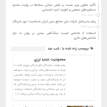
تأکید معاون وزیر صمت بر نقش حیاتی رسانه‌ها در روایت صحیح
دستاوردهای صنعتی و تقویت امید اجتماعی
17 مرداد 1405
پیام مدیرعامل شرکت ملی صنایع مس ایران به‌مناسبت «روز خبرنگار»
16 مرداد 1405
استفاده از شاخص قیمت سنگ‌آهن مبتنی بر یوان به جای
شاخص‌های دلاری
برچسب زده شده با : شب عید
محدودیت جدید ارزی
عضو هیئت نمایندگان اتاق بازرگانی تهران، گفت: با
توجه به سیاست‌های بانک مرکزی و دولت سیزدهم
در صادرات و واردات، پیش آمدن، ‌توقف تخصیص
ارز به واردکنندگان، بعید و عجیب نیست.«سهمیه
ارز شما، اتمام یافته است». برخی واردکنندگانی که
از ارز غیر مبادله‌ای صادرکنندگان استفاده می‌کردند،
از چند روز پیش پیامی از بانک مرکزی دریافت […]