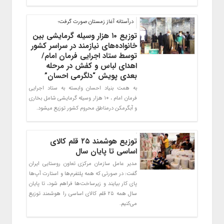
درآستانه آغاز زمستان صورت گرفت؛
توزیع ۱۰ هزار وسیله گرمایشی بین
خانواده‌های نیازمند در سراسر کشور
توسط ستاد اجرایی فرمان امام/
اهدای لباس و کفش در مرحله
بعدی پویش “دلگرمی احسان”
به همت بنیاد احسان وابسته به ستاد اجرایی
فرمان امام ، 10 هزار وسیله گرمایشی شامل بخاری
و آبگرمکن درمناطق محروم کشور توزیع میشود.
توزیع هوشمند ۲۵ قلم کالای
اساسی تا پایان سال
مدیر عامل سازمان مرکزی تعاون روستایی ایران
گفت: در صورتی که همه پلتفرم‌ها و استارت آپ‌ها
پای کار بیایند و زیرساخت‌ها فراهم شود، تا پایان
سال همه ۲۵ قلم کالای اساسی را هوشمند توزیع
می‌کنیم.