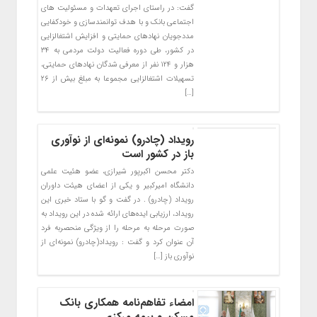
گفت: در راستای اجرای تعهدات و مسئولیت های
اجتماعی بانک و با هدف توانمندسازی و خودکفایی
مددجویان نهادهای حمایتی و افزایش اشتغالزایی
در کشور، طی دوره فعالیت دولت مردمی به ۳۴
هزار و ۱۲۴ نفر از معرفی شدگان نهادهای حمایتی،
تسهیلات اشتغالزایی مجموعا به مبلغ بیش از ۲۶
[…]
رویداد (چادرو) نمونه‌ای از نوآوری
باز در کشور است
دکتر محسن اکبرپور شیرازی، عضو هئیت علمی
دانشگاه امیرکبیر و یکی از اعضای هیئت داوران
رویداد (چادرو) . در گفت و گو با ستاد خبری این
رویداد، ارزیابی ایده‌های ارائه شده در این رویداد به
صورت مرحله به مرحله را از ویژگی منحصربه‌ فرد
آن عنوان کرد و گفت : رویداد(چادرو) نمونه‌ای از
نوآوری باز […]
امضاء تفاهم‌نامه همکاری بانک