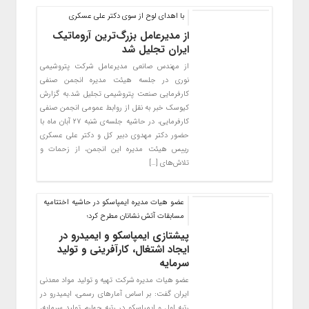
با اهدای لوح از سوی دکتر علی عسکری
از مدیرعامل بزرگ‌ترین آروماتیک
ایران تجلیل شد
از مهندس صانعی مدیرعامل شرکت پتروشیمی
نوری در جلسه هیئت مدیره انجمن صنفی
کارفرمایی صنعت پتروشیمی تجلیل شد.به گزارش
کیوسک خبر به نقل از روابط عمومی انجمن صنفی
کارفرمایی، در حاشیه جلسه‌ی شنبه ۲۷ آبان ماه با
حضور دکتر مهدوی دبیر کل و دکتر علی عسکری
رییس هیئت مدیره این انجمن، از زحمات و
تلاش‌های […]
عضو هیات مدیره ایمپاسکو در حاشیه اختتامیه
مسابقات آتش نشانان مطرح کرد؛
پیشتازی ایمپاسکو و ایمیدرو در
ایجاد اشتغال، کارآفرینی و تولید
سرمایه
عضو هیات مدیره شرکت تهیه و تولید مواد معدنی
ایران گفت: بر اساس آمارهای رسمی، ایمیدرو در
رتبه اول و ایمپاسکو در رتبه چهارم تولید سرمایه،