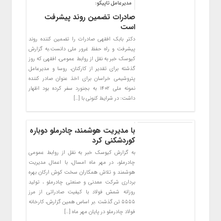
مدیرعامل تاپیکو:
صادرات تضمین روند پیشرفت
است
دکتر بابک افقهی صادرات را تضمین کننده روند
پیشرفت و راه حفظ غرور ملی دانست.به گزارش
کیوسک خبر به نقل از روابط عمومی، افقهی که روز
گذشته برای تقدیر از کارکنان، روسا و مدیرعامل
پتروشیمی خراسان برای اخذ عنوان صادر کننده
نمونه ملی ۱۴۰۲ به بجنورد سفر کرده بود اظهار
داشت: در شرایط کنونی با […]
با مدیریت هوشمند، چادرملو دوباره
کوردشکنی کرد
به گزارش کیوسک خبر به نقل از روابط عمومی
چادرملو، در مهر ماه امسال، با اعمال مدیریت
هوشمند و تلاش همکاران سخت کوش ارکان بهره
برداری شرکت معدنی و صنعتی چادرملو ، تولید
روزانه شمش فولاد با کیفیت صادراتی از مرز
۵۵۵۵ تن گذشت .بر اساس همین گزارش، کارخانه
فولاد چادرملو در پایان مهر ماه […]