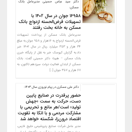
دکتر سید عباس حسینی مدیرعامل بانک
مسکن:
۱۶۹۵۸ جوان در سال ۱۴۰۲ با
تسهیلات قرض‌الحسنه ازدواج بانک
مسکن به خانه بخت رفتند
مدیرعامل بانک مسکن از پرداخت تسهیلات
قرض‌الحسنه ازدواج به ۱۶هزار و ۹۵۸ جوان به مبلغ
۳۴ هزار و ۳۵۳ میلیارد ریال در سال ۱۴۰۲ خبر
داد.به گزارش کیوسک خبر به نقل از پایگاه خبری
بانک مسکن – هیبنا؛ دکتر حسینی گفت: بانک
مسکن از ابتدای فعالیت دولت سیزدهم تاکنون، به
۶۷ هزار و ۳۵۷ جوان […]
دکتر علی عسکری در پیام نوروزی سال ۱۴۰۳:
حضور پرقدرت در صنایع پایین
دست، حرکت به سمت «جهش
تولید» است/هر مانع و تحریمی با
مشارکت مردمی و با اتکا به تقویت
اقتصاد درون‌زا، شکسته خواهد شد
مدیر عامل شرکت صنایع پتروشیمی خلیج فارس،