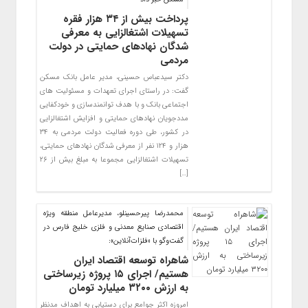
پرداخت بیش از ۳۴ هزار فقره
تسهیلات اشتغالزایی به معرفی
شدگان نهادهای حمایتی در دولت
مردمی
دکتر سیدعباس حسینی، مدیر عامل بانک مسکن
گفت: در راستای اجرای تعهدات و مسئولیت های
اجتماعی بانک و با هدف توانمندسازی و خودکفایی
مددجویان نهادهای حمایتی و افزایش اشتغالزایی
در کشور، طی دوره فعالیت دولت مردمی به ۳۴
هزار و ۱۲۴ نفر از معرفی شدگان نهادهای حمایتی،
تسهیلات اشتغالزایی مجموعا به مبلغ بیش از ۲۶
[…]
محمدرضا پیرحسینلو، مدیرعامل منطقه ویژه
اقتصادی صنایع معدنی و فلزی خلیج فارس در
گفت‌وگو با «فلزات‌آنلاین»:
شاهراه توسعه اقتصاد ایران
هستیم/ اجرای ۱۵ پروژه زیرساختی
به ارزش ۳۲۰۰ میلیارد تومان
امروزه اکثر جوامع برای دستیابی به اهداف مدنظر