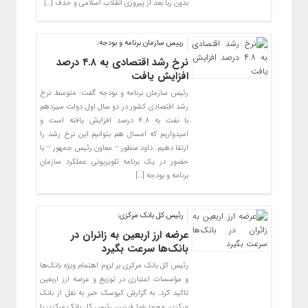
بدون ربا بعد از پیروزی انقلاب اسلامی و حذف […]
رییس سازمان برنامه و بودجه:
نرخ رشد اقتصادی به ۴.۸ درصد
افزایش یافت
رئیس سازمان برنامه و بودجه گفت: متوسط نرخ
رشد اقتصادی کشور در دو سال اول دولت سیزدهم
با نفت به ۴.۸ درصد افزایش یافته است و
امیدواریم که امسال هم بتوانیم این نرخ رشد را
ارتقا دهیم. داود منظور – معاون رئیس جمهور – با
حضور در یک برنامه تلویزیونی عملکرد سازمان
برنامه و بودجه […]
رئیس کل بانک مرکزی:
عرضه ارز اربعین به زائران در
بانک‌ها سرعت بگیرد
رئیس کل بانک مرکزی بر لزوم اهتمام ویژه بانک‌ها
و مؤسسات اعتباری در توزیع و عرضه ارز اربعین
تاکید کرد. به گزارش کیوسک خبر به نقل از بانک
مرکزی، محمدرضا فرزین، رئیس کل بانک مرکزی با