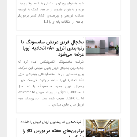
خود به‌عنوان رویکردی متعالی به کسب‌وکار پایبند
بوده و به‌عنوان عضوی از جامعه، کمک به توسعه
عدالت توزیعی و بهره‌مندی اقشار کمتر برخوردار
جامعه از امکانات پایه‌ای را […]
یخچالِ فریزر عریض سامسونگ با
رتبه‌بندی انرژی «A» اتحادیه اروپا
عرضه می‌شود
شرکت سامسونگ الکترونیکس اعلام کرد که
جدیدترین یخچالِ فریزر پایین عریض این شرکت،
برای نخستین بار با استانداردهای رتبه‌بندی انرژی
«A» اتحادیه اروپا عرضه می‌شود. کیوسک خبر ـ
یخچال فریزر جدید سامسونگ با نام مدل
RB6000D، به تازگی در رویداد جهانی Welcome to
BESPOKE AI معرفی شده است. این رویداد، سوم
آوریل سال جاری میلادی […]
شرکت‌هایی که بیشترین ارزش فروش را داشتند
برترین‌های هفته در بورس کالا را