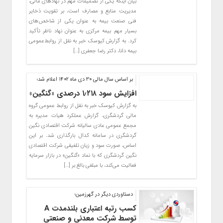
بیان اینکه یکی از تصمیمات مهم در نهادهای مالی،
مدیریت منابع و مصارف است، بر تقویت ذخایر
فنی صنعت بیمه به عنوان یکی از شاخص‌های
بسیار مهم بیمه مرکزی به عنوان نهاد ناظر تأکید
کرد. به گزارش کیوسک خبر به نقل از روابط‌عمومی
بیمه دانا، دکتر رضا جعفری […]
بر اساس سال مالی 30 دی ماه 1402 اعلام شد؛
افزایش سود ۱٫۲۱۸ درصدی «گنگین»
به گزارش کیوسک خبر به نقل از روابط عمومی گروه
مالی گردشگری، گزارش عملکرد هیات مدیره به
مجمع عمومی عادی سالیانه شرکت اقتصادی نگین
گردشگری در سامانه کدال بارگذاری شد. بر این
اساس، صورت سود و زیان تلفیقی شرکت اقتصادی
نگین گردشگری که با نماد «گنگین» در بازار سرمایه
فعالیت می‌کند، با مبلغی بالغ بر […]
دستاوردی دیگر در گهرزمین؛
کسب رتبه اعتباری بلندمدت A
توسط شرکت معدنی و صنعتی