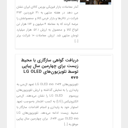
بشناسید
آمار معاملات بازار فیزیکی بورس کالای ایران نشان
می دهد در هفته منتهی به ۳۱ فروردین ۳۷۳
شرکت در تالارها و بازار فرعی کالا و محصولشان را
عرضه کردند که به معامله ۴ میلیون و ۱۷۲ هزار تن
انواع کالا و محصول به ارزش ۵۲.۱ هزار میلیارد
تومان منتهی شد. ارزش معاملات ۱۰ شرکت برتر
[…]
دریافت گواهی سازگاری با محیط
‌زیست برای چهارمین سال پیاپی
توسط تلویزیون‌های LG OLED
evo
تلویزیون‌های ۲۰۲۴ LG OLED evo تعهد ال‌جی به
پایداری را به نمایش گذاشته و ارزش تلویزیون‌های
پریمیوم LG OLED را نشان می‌دهند. ال‌جی
الکترونیکس (LG) به کسب افتخار به‌موجب تعهد
استوار خود به پایداری و انجام اقدامات سازگار با
محیط زیست ادامه می‌دهد. تلویزیون‌های LG
OLED evo سری ۲۰۲۴، برای چهارمین سال پیاپی
موفق به […]