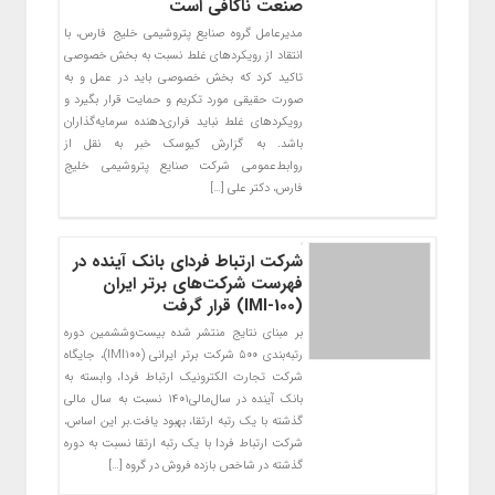
صنعت ناکافی است
مدیرعامل گروه صنایع پتروشیمی خلیج فارس، با
انتقاد از رویکردهای غلط نسبت به بخش خصوصی
تاکید کرد که بخش خصوصی باید در عمل و به
صورت حقیقی مورد تکریم و حمایت قرار بگیرد و
رویکردهای غلط نباید فراری‌دهنده سرمایه‌گذاران
باشد. به گزارش کیوسک خبر به نقل از
روابط‌عمومی شرکت صنایع پتروشیمی خلیج
فارس، دکتر علی […]
شرکت ارتباط فردای بانک آینده در
فهرست شرکت‌های برتر ایران
(IMI-100) قرار گرفت
بر مبنای نتایج منتشر شده بیست‌وششمین دوره
رتبه‌بندی ۵۰۰ شرکت برتر ایرانی (IMI100)، جایگاه
شرکت تجارت الکترونیک ارتباط فردا، وابسته به
بانک آینده در سال‌مالی۱۴۰۱ نسبت به سال مالی
گذشته با یک رتبه ارتقا، بهبود یافت.بر این اساس،
شرکت ارتباط فردا با یک رتبه ارتقا نسبت به دوره
گذشته در شاخص بازده فروش در گروه […]