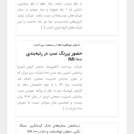
از نظر میزان درآمد، رتبه دهم از نظر بیشترین
دارایی (با ۹ پله صعود) و رتبه چهارم در میان
شرکت‌های چندرشته‌ای دست یافت. شرکت تولید
انرژی‌های تجدیدپذیر مپنا نیز رتبه نخست را بین
شرکت‌های گروه انرژی کسب […]
تداوم موفقیت‌ها در صنعت پرداخت
حضور پررنگ سپ در رتبه‌بندی
IMI-100
شرکت پرداخت الکترونیک سامان کیش (سپ)
براساس آخرین رتبه بندی ۵۰۰ شرکت برتر ایران که
از سوی سازمان مدیریت صنعتی انجام شد
توانست رتبه ۱۶۲ را به خود اختصاص دهد. به
گزارش کیوسک خبر به نقل از روابط عمومی سپ،
سازمان مدیریت صنعتی ایران در سال ۱۴۰۲ برای
بیست و ششمین سال متوالی نسبت به معرفی
۵۰۰ شرکت […]
درخشش ستاره‌های بانک گردشگری، سمگا،
نگین، ماهان، فولادبافت و دانا در IMI-100