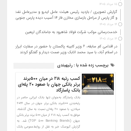
15 مرداد 1405
گزارش تصویری / بازدید رئیس هیئت عامل ایدرو و مدیرعامل نفت
و گاز پارس از مراحل بازسازی مخازن فاز ۱۴ آسیب دیده پارس جنوبی
14 مرداد 1405
خدمت‌رسانی موکب شرکت فولاد شاهرود به جاماندگان اربعین
14 مرداد 1405
در اقدامی کم سابقه، ۶ وزیر کابینه پاکستان با حضور در سفارت ایران
در اسلام آباد، با سید محمد اتابک وزیر صمت دیدار و گفتگو کردند
برچسب زده شده با : رتبهبندی
کسب رتبه ۲۱۸ در میان ۵۰۰برند
برتر بانکی جهان با صعود ۲۰ پله‌ای
بانک پاسارگاد
بانک پاسارگاد به‌عنوان تنها بانک ایرانی حاضر در
رتبه‌بندی ۵۰۰برند بانکی برتر جهان در سال ۲۰۲۴
میلادی، با صعود ۲۰ پله‌ای نسبت به سال گذشته،
موفق به کسب رتبه ۲۱۸ از میان ۵۰۰ برند برتر بانکی
جهان (TOP 500 Banking Brands) شد. به
گزارش کیوسک خبر به نقل از روابط‌عمومی بانک