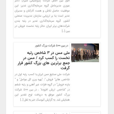
امور بین الملل شرکت پتروشیمی شیراز: دکتر
عبوری مدیرعامل گروه سرمایه‌گذاری غدیر: این
موفقیت حاصل تلاش و همت کارکنان و مدیران
غدیر است بنا بر ارزیابی سازمان مدیریت صنعتی
کشور، گروه سرمایه‌گذاری غدیر در رتبه بندی
شرکت‌های برتر ایران حائز رتبه نخست فروش در
بین […]
در بین 500 شرکت بزرگ کشور
ملی مس در ۳ شاخص رتبه
نخست را کسب کرد / مس در
جمع برترین های بزرگ کشور قرار
گرفت
شرکت ملی صنایع مس ایران با کسب رتبه اول در
شاخص های” فروش “، “بهره وری کل عوامل” و ”
بازده فروش” در گروه فلزات غیر آهنی و رتبه ششم
در “شاخص ارزش افزوده” ، در بین ۵۰۰ شرکت
بزرگ کشور موفق به دریافت لوح تقدیر این
همایش شد. به گزارش کیوسک خبر به نقل […]