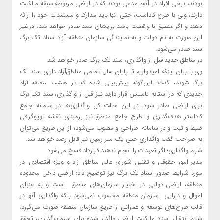
بودند، برخی افراد در آنجا مدعی بودند که در اراضی مربوطه سبقه مالکیت
دارند، ولی با طرح کاداست، حتی آنها باید مدارک و مستندات خود را ارائه
دهند و اگر منطبق با واقعیت باشد برایشان سند صادر خواهد شد، در غیر
این صورت به نام دولت و به نمایندگی سازمان منطقه آزاد اسناد تک برگ
سند صادر می‌شود.
در مناطق جدید قبل از واگذاری، سند تک برگ صادر خواهد شد
وی با بیان اینکه امیدواریم تا پایان سال تمامی مناطق‌آزاد دارای سند تک
برگ شوند، گفت: این‌گونه پیش‌بینی شده که در هشت منطقه آزاد
جدیدی که در آستانه تاسیس قرار دارند نیز قبل از واگذاری، سند تک برگ
برای اراضی صادر شود. در این حالت کل واگذاری‌ها در سامانه جامع
کاداستر هدف‌گذاری و طرح جامع مناطق نیز برمبنای نقشه توپوگرافی
ضبط و ثبت و در سامانه طراحی و مصوب می‌شود؛ از این طریق می‌توان
به صراحت گفت واگذاری حتی یک متر زمین نیز قابل رصد خواهد شد.
شرط واگذاری؛ اگر تعهدات را انجام ندهند قرارداد فسخ می‌شود
مدیر امور حقوقی و تقنین شورای عالی مناطق آزاد و ویژه اقتصادی، در
مورد شرایط صدور اسناد تک برگ نیز توضیح داد: اراضی داخل محدوده
منطقه، اراضی دولتی در اختیار سازمان‌های مناطق است و به عنوان
اموال و دارایی سازمان منطقه محسوب نمی‌شود بلکه واگذاری آنها در
قالب طرح‌های توسعه و عمرانی از طریق سازمان منطقه صورت می‌گیرد.
شرط انتقال اسناد مالکیت اراضی واگذار شده برای سرمایه‌گذاری، تحقق