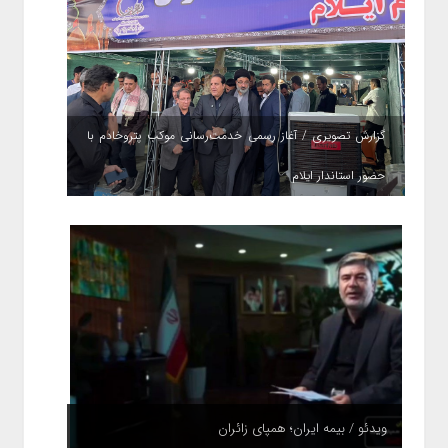
گزارش تصویری / آغاز رسمی خدمت‌رسانی موکب پتروخادم با
حضور استاندار ایلام
ویدئو / بیمه ایران؛ همپای زائران