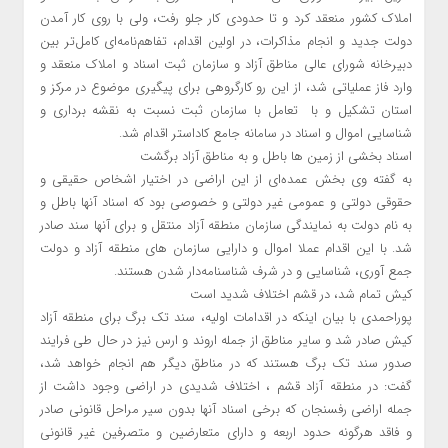
املاک کشور منعقد کرد و تا حدودی کار جلو رفت، ولی با روی کار آمدن
دولت جدید و انجام مذاکرات، در اولین اقدام، تفاهم‌نامه‌ای کامل‌تر بین
دبیرخانه شورای عالی مناطق آزاد و سازمان ثبت اسناد و املاک منعقد و
وارد فاز عملیاتی شد، از این رو کارگروهی برای پیگیری موضوع در مرکز و
استان تشکیل و با تعامل با سازمان ثبت نسبت به نقشه برداری و
شناسایی اموال و اسناد در سامانه جامع کاداستر اقدام شد.
اسناد بخشی از زمین ها باطل و به مناطق آزاد برگشت
به گفته وی بخش عمده‌ای از این اراضی در اختیار اشخاص حقیقی و
حقوقی دولتی و عمومی غیر دولتی و خصوصی بود که اسناد آنها باطل و
به نام دولت به نمایندگی سازمان منطقه آزاد منتقل و برای آنها سند صادر
شد. با این اقدام عملا اموال و دارایی سازمان های منطقه آزاد و دولت
جمع آوری، شناسایی و در شرف شناسنامه‌دار شدن هستند.
کیش تمام شد، در قشم اختلاف شدید است
پوراحمدی با بیان اینکه در اقدامات اولیه، سند تک برگ برای منطقه آزاد
کیش صادر شد و سایر مناطق از جمله اروند و ارس نیز در حال طی فرایند
صدور سند تک برگ هستند که در مناطق دیگر هم انجام خواهد شد،
گفت: در منطقه آزاد قشم ، اختلاف شدیدی در اراضی وجود داشت از
جمله اراضی رفسنجان که برخی اسناد آنها بدون سیر مراحل قانونی صادر
و فاقد هرگونه حدود اربعه و دارای متعارضین و متصرفین غیر قانونی