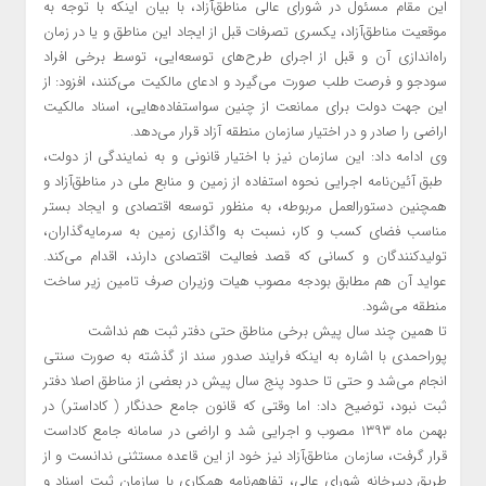
این مقام مسئول در شورای عالی مناطق‌آزاد، با بیان اینکه با توجه به
موقعیت مناطق‌آزاد، یکسری تصرفات قبل از ایجاد این مناطق و یا در زمان
راه‌اندازی آن و قبل از اجرای طرح‌های توسعه‌ایی، توسط برخی افراد
سودجو و فرصت طلب صورت می‌گیرد و ادعای مالکیت می‌کنند، افزود: از
این جهت دولت برای ممانعت از چنین سواستفاده‌هایی، اسناد مالکیت
اراضی را صادر و در اختیار سازمان منطقه آزاد قرار می‌دهد.
وی ادامه داد: این سازمان نیز با اختیار قانونی و به نمایندگی از دولت،
طبق آئین‌نامه اجرایی نحوه استفاده از زمین و منابع ملی در مناطق‌آزاد و
همچنین دستورالعمل مربوطه، به منظور توسعه اقتصادی و ایجاد بستر
مناسب فضای کسب و کار، نسبت به واگذاری زمین به سرمایه‌گذاران،
تولیدکنندگان و کسانی که قصد فعالیت اقتصادی دارند، اقدام می‌کند.
عواید آن هم مطابق بودجه مصوب هیات وزیران صرف تامین زیر ساخت
منطقه می‌شود.
تا همین چند سال پیش برخی مناطق حتی دفتر ثبت هم نداشت
پوراحمدی با اشاره به اینکه فرایند صدور سند از گذشته به صورت سنتی
انجام می‌شد و حتی تا حدود پنج سال پیش در بعضی از مناطق اصلا دفتر
ثبت نبود، توضیح داد: اما وقتی که قانون جامع حدنگار ( کاداستر) در
بهمن ماه ۱۳۹۳ مصوب و اجرایی شد و اراضی در سامانه جامع کاداست
قرار گرفت، سازمان مناطق‌آزاد نیز خود از این قاعده مستثنی ندانست و از
طریق دبیرخانه شورای عالی، تفاهم‌نامه همکاری با سازمان ثبت اسناد و