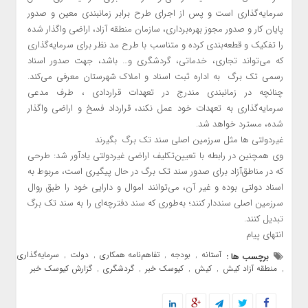
سرمایه‌گذاری است و پس از اجرای طرح برابر زمانبندی معین و صدور
پایان کار و صدور مجوز بهره‌برداری، سازمان منطقه آزاد، اراضی واگذار شده
را تفکیک و قطعه‌بندی کرده و متناسب با طرح مد نظر برای سرمایه‌گذاری
که می‌تواند تجاری، خدماتی، گردشگری و… باشد، جهت صدور اسناد
رسمی تک برگ به اداره ثبت اسناد و املاک شهرستان معرفی می‌کند.
چنانچه در زمانبندی مندرج در تعهدات قراردادی ، طرف مدعی
سرمایه‌گذاری به تعهدات خود عمل نکند، قرارداد فسخ و اراضی واگذار
شده، مسترد خواهد شد.
غیردولتی ها مثل سرزمین اصلی سند تک برگ بگیرند
وی همچنین در رابطه با تعیین‌تکلیف اراضی غیردولتی یادآور شد: طرحی
که در مناطق‌آزاد برای صدور سند تک برگ در حال پیگیری است، مربوط به
اسناد دولتی بوده و غیر آن، می‌توانند اموال و دارایی خود را طبق روال
سرزمین اصلی سنددار کنند؛ به‌طوری که سند دفترچه‌ای را به سند تک برگ
تبدیل کنند.
انتهای پیام
آستانه
بودجه
تفاهم‌نامه همکاری
دولت
سرمایه‌گذاری
برچسب ها :
,
,
,
,
منطقه آزاد کیش
کیش
کیوسک خبر
گردشگری
گزارش کیوسک خبر
,
,
,
,
,