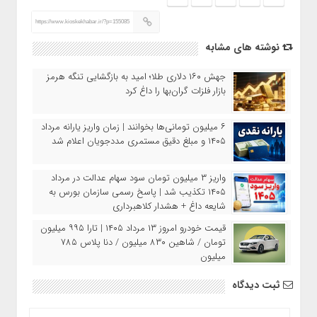
https://www.kioskekhabar.ir/?p=155085
نوشته های مشابه
جهش ۱۶۰ دلاری طلا؛ امید به بازگشایی تنگه هرمز
بازار فلزات گران‌بها را داغ کرد
۶ میلیون تومانی‌ها بخوانند | زمان واریز یارانه مرداد
۱۴۰۵ و مبلغ دقیق مستمری مددجویان اعلام شد
واریز ۳ میلیون تومان سود سهام عدالت در مرداد
۱۴۰۵ تکذیب شد | پاسخ رسمی سازمان بورس به
شایعه داغ + هشدار کلاهبرداری
قیمت خودرو امروز ۱۳ مرداد ۱۴۰۵ | تارا ۹۹۵ میلیون
تومان / شاهین ۸۳۰ میلیون / دنا پلاس ۷۸۵
میلیون
ثبت دیدگاه