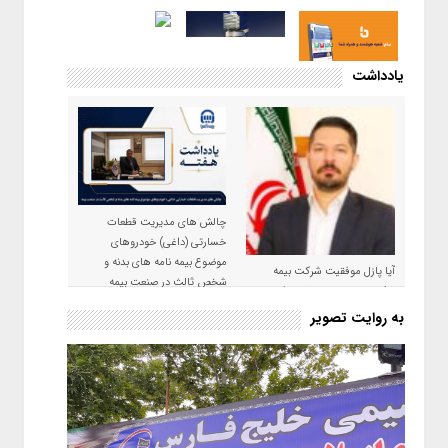
یادداشت
چالش های مدیریت قطعات
خسارتی (داغی) خودروهای
موضوع بیمه نامه های بدنه و
آیا پازل موفقیت شرکت بیمه
شخص ثالث در صنعت بیمه
حکمت صبا در سال ۱۴۰۵ کامل می
شود؟!
به روایت تصویر