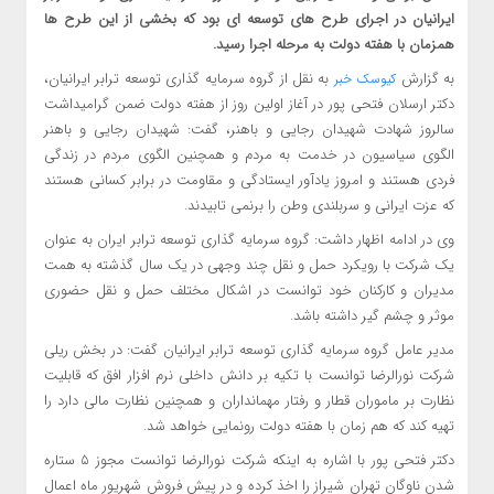
ایرانیان در اجرای طرح های توسعه ای بود که بخشی از این طرح ها
همزمان با هفته دولت به مرحله اجرا رسید.
به گزارش
به نقل از گروه سرمایه گذاری توسعه ترابر ایرانیان،
کیوسک خبر
دکتر ارسلان فتحی پور در آغاز اولین روز از هفته دولت ضمن گرامیداشت
سالروز شهادت شهیدان رجایی و باهنر، گفت: شهیدان رجایی و باهنر
الگوی سیاسیون در خدمت به مردم و همچنین الگوی مردم در زندگی
فردی هستند و امروز یادآور ایستادگی و مقاومت در برابر کسانی هستند
که عزت ایرانی و سربلندی وطن را برنمی تابیدند.
وی در ادامه اظهار داشت: گروه سرمایه گذاری توسعه ترابر ایران به عنوان
یک شرکت با رویکرد حمل و نقل چند وجهی در یک سال گذشته به همت
مدیران و کارکنان خود توانست در اشکال مختلف حمل و نقل حضوری
موثر و چشم گیر داشته باشد.
مدیر عامل گروه سرمایه گذاری توسعه ترابر ایرانیان گفت: در بخش ریلی
شرکت نورالرضا توانست با تکیه بر دانش داخلی نرم افزار افق که قابلیت
نظارت بر ماموران قطار و رفتار مهمانداران و همچنین نظارت مالی دارد را
تهیه کند که هم زمان با هفته دولت رونمایی خواهد شد.
دکتر فتحی پور با اشاره به اینکه شرکت نورالرضا توانست مجوز ۵ ستاره
شدن ناوگان تهران شیراز را اخذ کرده و در پیش فروش شهریور ماه اعمال