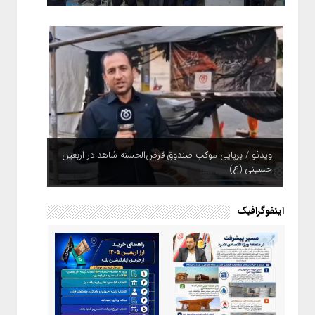
ویدئو / برپایی موکب صندوق قرض‌الحسنه شاهد در اربعین
حسینی (ع)
اینفوگرافیک