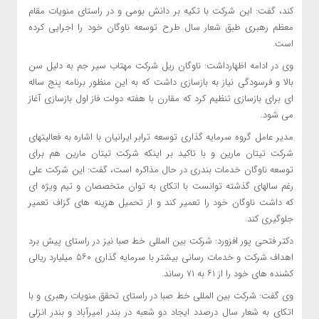
کند، گفت: این شرکت با تکیه بر دانش بومی و در راستای منویات مقام
معظم رهبری طبق شعار سال طرح توسعه ناوگان خود را اجرایی کرده
است.
وی در ادامه اظهارداشت: ناوگان ریل شرکت مهتاب سیر جم به دلیل سن
بالا و فرسودگی نیاز به بازسازی داشت که به این منظور برنامه پنج ساله
ای برای بازسازی تنظیم کرد که مقارن با هفته دولت فاز اول بازسازی آغاز
می شود.
مدیر عامل گروه سرمایه گذاری توسعه ترابر ایرانیان با اشاره به فعالیتهای
شرکت تیتان مارین و با تاکید بر اینکه شرکت تیتان مارین هم برای
توسعه ناوگان خدمات بندری در حال مذاکره است، گفت: این شرکت علی
رغم سالهای گذشته توانست با اتکای به توان متخصصان و تیم ویژه ای
که داشت ناوگان خود را تعمیر کند و از تحمیل هزینه های گزاف تعمیر
جلوگیری کند.
دکتر فتحی پور افزورد: شرکت بین المللی خط صبا نیز در راستای پیش برد
اهداف شرکت و خدمات رسانی بیشتر با سرمایه گذاری ۵۶۰ میلیارد ریالی
کشنده های خود را از ۶۱ به ۷۱ رساند.
وی گفت: شرکت بین المللی خط صبا در راستای تحقق منویات رهبری و با
اتکای به شعار سال درصدد ایجاد دو شعبه در بندر امیرآباد و بندر انزلی