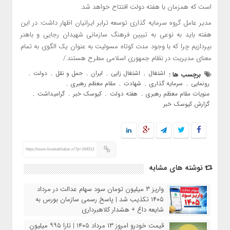
است که همزمان با هفته دولت افتتاح خواهد شد.
مدیر عامل گروه سرمایه گذاری توسعه ترابر ایرانیان اظهار داشت: در این
هفته باید به نوعی به تبیین فرهنگ سازمانی شهیدان رجایی و باهنر
بپردازیم چرا که با وجود مدت کوتاه مسولیت به عنوان یک الگوی به تمام
معنای مدیریت در نظام جمهوری اسلامی مطرح هستند./
اشتغال
اشتغال زایی
ایران
حمل و نقل
دولت
برچسب ها :
,
,
,
,
,
رونمایی
سرمایه گذاری
شهادت
مقام معظم رهبری
,
,
,
,
منویات مقام معظم رهبری
هفته دولت
کیوسک خبر
گرامیداشت
,
,
,
,
گزارش کیوسک خبر
https://www.kioskekhabar.ir/?p=164013
نوشته های مشابه
واریز ۳ میلیون تومان سود سهام عدالت در مرداد
۱۴۰۵ تکذیب شد | پاسخ رسمی سازمان بورس به
شایعه داغ + هشدار کلاهبرداری
قیمت خودرو امروز ۱۳ مرداد ۱۴۰۵ | تارا ۹۹۵ میلیون