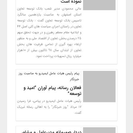
نموده است
عالی محمودی مدیر شعب بانک توسعه تعاون
استان اصفهان به مناسبت یازدهمین سالگرد
تاسیس بانک توسعه تعاون گفت : بانک توسعه
تعاون در راستای اجرای سیاست های کلی اصل 44
و ابلاغیه مقام معظم رهبری و در جهت تحقق سهم
25 درصدی بخش تعاون از اقتصاد ملی و به منظور
ارتقاء بهره گیری از تمامی ظرفیت های بخش
تعاون از ابتدای سال 98 تاکنون بیش از 10هزار
میلیارد ریال تسهیلات پرداخت نمود.
پیام رئیس هیات عامل ایمیدرو به مناسبت روز
خبرنگار
فعالان رسانه، پیام آوران “امید و
توسعه”
رئیس هیات عامل ایمیدرو در پیامی، فرا رسیدن
17 مرداد "روز خبرنگار" را به اهالی رسانه تبریک
گفت.
دیدار صمیمانه مدیرعامل و مشاور