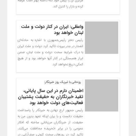
مرکزی آن را پیش خود نگه داشته بهتر است عرضه
کرده و بازار را کنترل کند.
واعظی: ایران در کنار دولت و ملت
لبنان خواهد بود
رئیس دفتر رئیس‌جمهوری با اشاره به حادثه‌ای
انفجار در بندر بیروت تاکید کرد: دولت و ملت ایران
با درک شرایط سخت دولت و ملت لبنان، ضمن
ابراز همبستگی در کنار آنها خواهد بود و از هیچ
کمکی دریغ نخواهد کرد.
روحانی با تبریک روز خبرنگار:
اطمینان دارم در این سال پایانی،
تقید خبرنگاران به حقیقت پشتیبان
فعالیت‌های دولت خواهد بود
رئیس جمهور ارج نهادن به خبرنگار را پاسداشت
حقیقت دانست و با بیان اینکه تعهد بدون مرز به
حقیقت، از خبرنگاران مرزبانانی ساخته که افکار
عمومی را در برابر «تحریف» محافظت می‌کنند،
تاکید کرد: در روزهای سخت کنونی، صف‌آرایی در