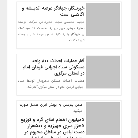
خبرنـگار، جهادگر عرصه اندیـشه و
آگاهـی است
مجید محسنی مجد، مدیرعامل شرکت توسعه
صنایع بهشهر درپیامی به مناسبت ۱۷ مردادماه،
روزخبرنگار را به کلیه فعالان عرصه خبر و رسانه
تبریک گفت
آغاز عملیات احداث ۸۰۰ واحد
مسکونی ستاد اجرایی فرمان امام
در استان مرکزی
عملیات احداث مسکن محرومان توسط ستاد
اجرایی فرمان امام در استان مرکزی آغاز شد.
ضمن پیوستن به پویش ایران همدل صورت
میگیرد؛
۵میلیون اطعام غذای گرم و توزیع
۵هزار سری جهیزیه و ۵۰۰هزار
دست لباس در مناطق محروم در