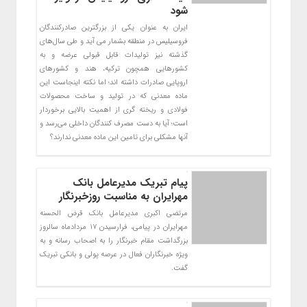
شود
ایران به عنوان یکی از بزرگترین صادرکنندگان
فروسیلیس در منطقه بشمار می آید و طی سال‌های
گذشته نیز تولیدات قابل قبولی عرضه و به
کشورهایی همچون ترکیه، هند و کشورهای
اروپایی صادرات داشته اند؛ اما نکته اینجاست این
ماده معدنی که در تولید و ساخت محصولات
فولادی و ریخته گری از اهمیت بالایی برخوردار
است؛ آیا به دست مصرف کنندگان داخلی می‌رسد و
آنها مشکلی برای تامین این ماده معدنی ندارند؟
پیام تبریک مدیرعامل بانک
مهرایران به مناسبت روزخبرنگار
مرتضی اکبری مدیرعامل بانک قرض الحسنه
مهرایران در پيامي، فرارسيدن ۱۷ مردادماه سالروز
بزرگداشت مقام خبرنگار را به اصحاب رسانه و به
ويژه خبرنگاران فعال در عرصه پولي و بانکي تبريک
گفت.