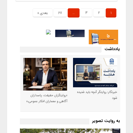
1
2
3
…
67
بعدی »
یادداشت
خبرنگار؛ روایتگر آنچه باید شنیده
«روایتگران حقیقت، پاسداران
شود
آگاهی و معماران افکار عمومی،»
به روایت تصویر