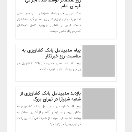
روز عیدغدیر توسط ستاد اجرایی
فرمان امام
ستاد اجرایی فرمان امام همزمان با عیدسعید غدیر
اقدام به طبخ و توزیع 5میلیون غذای گرم، 500هزار
دست لباس و 5هزار جهیزیه کامل درمناطق
کم‌برخوردار کشور میکند.
پیام مدیرعامل بانک کشاورزی به
مناسبت روز خبرنگار
روح اله خدارحمي مديرعامل بانك كشاورزی،در
پيامی روز خبرنگار را تبريك گفت.
بازدید مدیرعامل بانک کشاورزی از
شعبه شهرآرا در تهران بزرگ
روح اله خدارحمی مدیرعامل بانک کشاورزی به
منظور بررسی عملکرد و آگاهی از آخرین عملکرد و
برنامه ها، به طور سرزده از شعبه «شهرآرا» این بانک
در تهران بزرگ بازدید کرد.