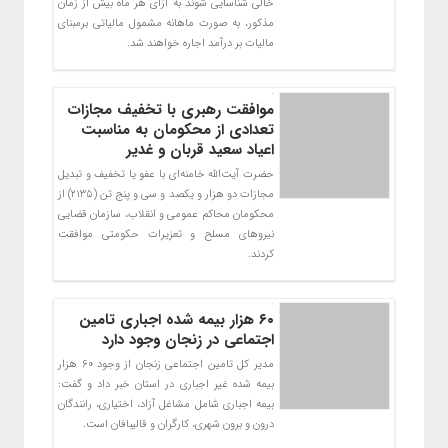
خالی شناسایی شوند به ازای هر ماه بیش از زمان
مذکور، به صورت ماهانه مشمول مالیاتی برمبنای
مالیات بر درآمد اجاره خواهند شد.
موافقت رهبری با تخفیف مجازات
تعدادی از محکومان به مناسبت
اعیاد سعید قربان و غدیر
حضرت آیت‌الله خامنه‌ای با عفو یا تخفیف و تبدیل
مجازات دو هزار و یکصد و سی و پنج تن (۲۱۳۵) از
محکومان محاکم عمومی و انقلاب، سازمان قضایی
نیروهای مسلح و تعزیرات حکومتی موافقت
کردند.
۶۰ هزار بیمه شده اجباری تامین
اجتماعی در زنجان وجود دارد
مدیر کل تامین اجتماعی زنجان از وجود ۶۰ هزار
بیمه شده غیر اجباری در استان خبر داد و گفت:
بیمه اجباری شامل مشاغل آزاد، اختیاری، رانندگان
درون و برون شهری، کارگران و قالیبافان است.