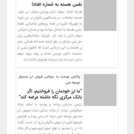
نفس هسته به شماره افتاد!
هرچه تعداد سهام داران بورسی بیشتر می شود،
هسته معاملات در پاسخگویی ناتوان تر می شود!
به طوریکه تقریبا در همه روزهای معاملاتی هفته
جاری هسته با اختلال مواجه بود و صدای اعتراض
سهام داران را بلند کرد. هرچند راهکارهایی برای
حل این مشکل در نظر گرفته شده اما همگی زمان
بر هستند و این درحالی است که تاکنون نیمی از
جمعیت کشور بورسی شدند و روند ورود سهام
داران جدید به بازار سرمایه همچنان ادامه دارد.
واکنش نوبخت به حواشی فروش ارز صندوق
توسعه ملی
“ما ارز خودمان را فروختیم، اگر
بانک مرکزی نگه داشته عرضه کند”
رئیس سازمان برنامه و بودجه با اعلام اینکه
استقراض دولت از بانک مرکزی بابت فروش ارز
صندوق توسعه ملی حرف نادرستی بوده و افزایش
قیمتها ناشی از جهش ناگهانی نرخ ارز است، گفت
که ارز را محدود و طبق مجوز فروختیم و اگر بانک