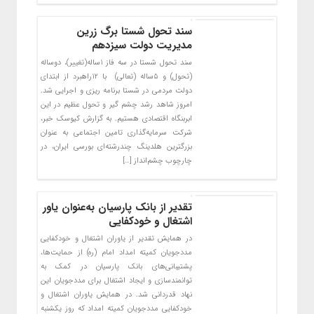
سند تحول شستا برگ زرین
مدیریت دولت سیزدهم
سند تحول شستا در سه فاز ۱ساله(تغییر)، دوساله
(تحول) و ۵ساله (تعالی) با ۱۲راهبرد از ابتدای
دولت مردمی در شستا برنامه ریزی و اجرایی شد.
امروز شاهد رشد چشم گیر و تحول عظیم در این
ابربنگاه اقتصادی هستیم. به گزارش کیوسک خبر،
شرکت سرمایه‌گذاری تامین اجتماعی به عنوان
بزرگترین هلدینگ چندرشته‌ای بورسی ایران، در
چارچوب چشم‌انداز […]
تقدیر از بانک پارسیان به‌عنوان یاور
اشتغال و خودکفایی
در همایش تقدیر از یاوران اشتغال و خودکفایی
مددجویان کمیته امداد امام (ره) از حمایت‌ها،
پشتیبانی‌های بانک پارسیان در کمک به
توانمندسازی و ایجاد اشتغال برای مددجویان این
نهاد قدردانی شد. در همایش یاوران اشتغال و
خودکفایی مددجویان کمیته امداد که روز یکشنبه