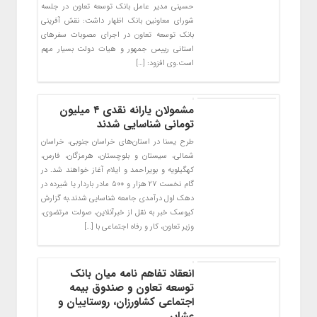
حسینی مدیر عامل بانک توسعه تعاون در جلسه
شورای معاونین بانک اظهار داشت: نقش آفرینی
بانک توسعه تعاون در اجرای مصوبات سفرهای
استانی رییس جمهور و هیات دولت بسیار مهم
است.وی افزود: […]
مشمولان یارانه نقدی ۴ میلیون
تومانی شناسایی شدند
طرح یسنا در استان‌های خراسان جنوبی، خراسان
شمالی، سیستان و بلوچستان، هرمزگان، فارس،
کهگیلویه و بویراحمد و ایلام آغاز خواهند شد. در
گام نخست ۲۷ هزار و ۵۰۰ مادر باردار یا شیرده در
دهک اول درآمدی جامعه ‌شناسایی شدند.به گزارش
کیوسک خبر به نقل از خبرآنلاین، صولت مرتضوی،
وزیر تعاون، کار و رفاه اجتماعی با […]
انعقاد تفاهم نامه میان بانک
توسعه تعاون و صندوق بیمه
اجتماعی کشاورزان، روستاییان و
عشایر