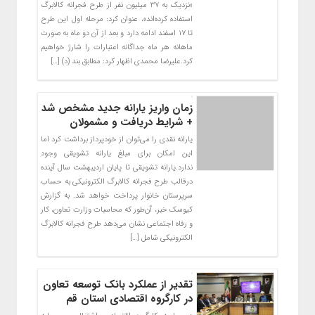
«نزدیک به ۳۷ میلیون نفر از طرح فجرانه کالابرگ
استفاده کرده‌اند»، عنوان کرد: مرحله اول این طرح
تا ۱۷ اسفند ادامه دارد و بعد از آن دو ماه به صورت
ماهانه هر ماه جداگانه اعتبارات را شارژ خواهیم
کرد.علیرضا محمدی اظهار کرد: مطابق بند (د) […]
زمان واریز یارانه جدید مشخص شد
+ شرایط دریافت و مشمولان
یارانه نقدی را می‌توان از خودپرداز برداشت کرد اما
این امکان برای مبلغ یارانه تشویقی وجود
ندارد.یارانه تشویقی تا پایان اردیبهشت سال آینده
درقالب طرح فجرانه کالابرگ الکترونیکی به حساب
سرپرستان خانوار پرداخت خواهد شد. به گزارش
کیوسک خبر، آن‌طور که محاسبات وزارت تعاون، کار
و رفاه اجتماعی نشان می‌دهد طرح فجرانه کالابرگ
الکترونیکی شامل […]
تقدیر از عملکرد بانک توسعه تعاون
در کارگروه اقتصادی استان قم