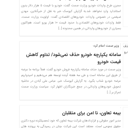
­مجری طرح واردات خودرو وزارت صمت گفت: خودرو با قیمت ۵ هزار دلار بدون
استاندارد وارد نخواهد شد.به گزارش کیوسک خبر به نقل از خبرآنلاین، مهدی
ضیغمی در خصوص واردات خودروهای اقتصادی گفت: اولویت وزارت صمت،
فقط واردات خودروهای اقتصادی با حدود قیمت ۱۰ هزار یورو است، هم‌اکنون
بسیاری از خودروهای وارداتی در همین محدوده […]
وزیر صمت اعلام کرد؛
سامانه یکپارچه خودرو حذف نمی‌شود/ تداوم کاهش
قیمت خودرو
وزیر صمت در مورد حذف سامانه یکپارچه فروش خودرو گفت: فعلاً برنامه ما عرضه
از طریق این سامانه است و طی سه هفته آینده توسعه هم می‌دهیم و امیدواریم
عرضه خودرو شتاب بگیرد. به گزارش کیوسک خبر، عباس علی آبادی در حاشیه
تحویل خودروهای وارداتی در جمع خبرنگاران اظهار کرد: سیاست وزارت صمت
تمرکز بر […]
بیمه تعاون، نا امن برای متقلبان
مدیر امور حقوقی و قراردادهای شرکت بیمه تعاون که خود تحصیلکرده دوره دکتری
حقوق عمومی است، معتقد است این شرکت چنان در رسیدگی به پرونده های