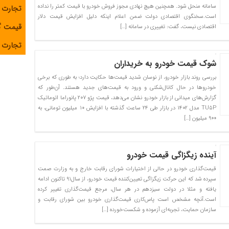
سامانه منحل شود. همچنین هیچ نهادی مجوز فروش خودرو با قیمت کمتر را نداده
تجارت 
است.سخنگوی اقتصادی دولت ضمن اعلام اینکه دلیل افزایش قیمت دلار
قیمت 
اقتصادی نیست، گفت: تغییری در سامانه […]
تجارت آ
شوک قیمت خودرو به خریداران
بررسی روند بازار خودرو، از نوسان شدید قیمت‌ها حکایت دارد؛ به طوری که برخی
خودروها در حال کانال‌شکنی و ورود به قیمت‌های جدید هستند. آن‌طور که
گزارش‌های میدانی از بازار خودرو نشان می‌دهد، قیمت پژو ۲۰۷ پانوراما اتوماتیک
TU۵P مدل ۱۴۰۲ در بازار طی ۲۴ ساعت گذشته با افزایش ۱۰ میلیون تومانی، به
۹۰۰ میلیون […]
آینده زیگزاگی قیمت خودرو
قیمت‌گذاری خودرو در حالی از اختیارات شورای رقابت خارج و به وزارت صمت
سپرده شد که این حرکت زیگزاگی تعیین‌کننده قیمت خودرو، از سال۹۱ تاکنون ادامه
یافته و مثلا در دولت سیزدهم در هر سال، مرجع قیمت‌گذاری تغییر کرده
است.آنچه مشخص است پاس‌کاری قیمت‌گذاری خودرو بین شورای رقابت و
سازمان حمایت، تجربه‌ای آزموده و شکست‌خورده […]