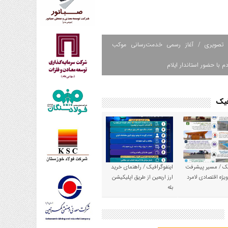
 تصویری / آغاز رسمی خدمت‌رسانی موکب
م با حضور استاندار ایلام
فیک
یک / مسیر پیشرفت
اینفوگرافیک / راهنمای خرید
یژه اقتصادی لامرد
ارز اربعین از طریق اپلیکیشن
بله