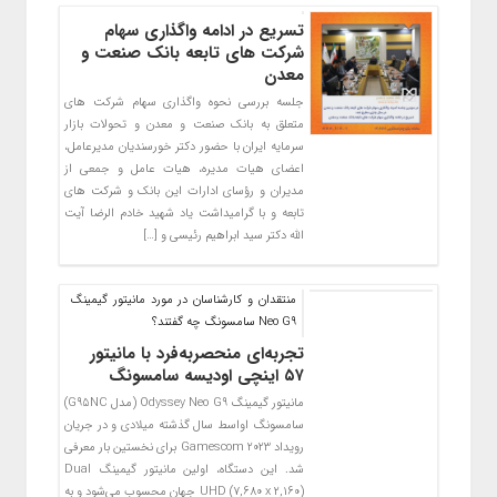
تسریع در ادامه واگذاری سهام
شرکت های تابعه بانک صنعت و
معدن
جلسه بررسی نحوه واگذاری سهام شرکت های
متعلق به بانک صنعت و معدن و تحولات بازار
سرمایه ایران با حضور دکتر خورسندیان مدیرعامل،
اعضای هیات مدیره، هیات عامل و جمعی از
مدیران و رؤسای ادارات این بانک و شرکت های
تابعه و با گرامیداشت یاد شهید خادم الرضا آیت
الله دکتر سید ابراهیم رئیسی و […]
منتقدان و کارشناسان در مورد مانیتور گیمینگ
Neo G9 سامسونگ چه گفتند؟
تجربه‌ای منحصربه‌فرد با مانیتور
۵۷ اینچی اودیسه سامسونگ
مانیتور گیمینگ Odyssey Neo G9 (مدل G95NC)
سامسونگ اواسط سال گذشته میلادی و در جریان
رویداد Gamescom 2023 برای نخستین بار معرفی
شد. این دستگاه، اولین مانیتور گیمینگ Dual
UHD (7,680 x 2,160) جهان محسوب می‌شود و به