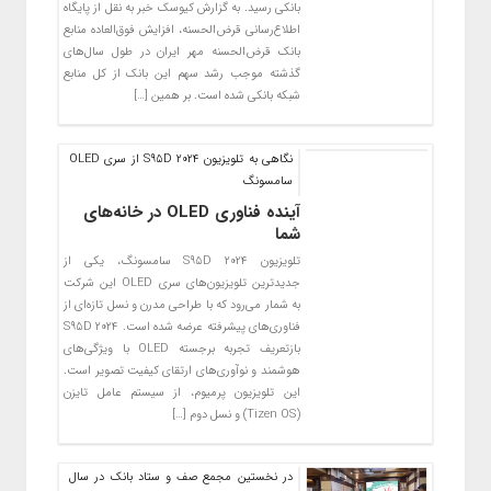
بانکی رسید. به گزارش کیوسک خبر به نقل از پایگاه
اطلاع‌رسانی قرض‌الحسنه، افزایش فوق‌العاده منابع
بانک قرض‌الحسنه مهر ایران در طول سال‌های
گذشته موجب رشد سهم این بانک از کل منابع
شبکه بانکی شده است. بر همین […]
نگاهی به تلویزیون S95D 2024 از سری OLED
سامسونگ
آینده فناوری OLED در خانه‌های
شما
تلویزیون S95D 2024 سامسونگ، یکی از
جدیدترین تلویزیون‌های سری OLED این شرکت
به شمار می‌رود که با طراحی مدرن و نسل تازه‌ای از
فناوری‌های پیشرفته عرضه شده است. S95D 2024
بازتعریف تجربه برجسته OLED با ویژگی‌های
هوشمند و نوآوری‌های ارتقای کیفیت تصویر است.
این تلویزیون پرمیوم، از سیستم عامل تایزن
(Tizen OS) و نسل دوم […]
در نخستین مجمع صف و ستاد بانک در سال