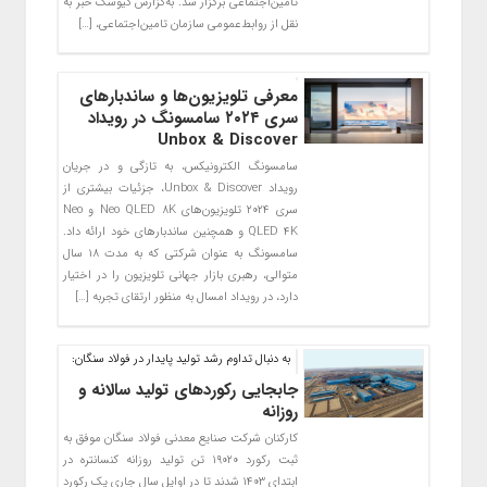
تأمین‌اجتماعی برگزار شد. به‌گزارش کیوسک خبر به
نقل از روابط‌عمومی سازمان تامین‌اجتماعی، […]
معرفی تلویزیون‌ها و ساندبارهای
سری ۲۰۲۴ سامسونگ در رویداد
Unbox & Discover
سامسونگ الکترونیکس، به تازگی و در جریان
رویداد Unbox & Discover، جزئیات بیشتری از
سری ۲۰۲۴ تلویزیون‌های Neo QLED 8K و Neo
QLED 4K و همچنین ساندبارهای خود ارائه داد.
سامسونگ به ‌عنوان شرکتی که به مدت ۱۸ سال
متوالی، رهبری بازار جهانی تلویزیون را در اختیار
دارد، در رویداد امسال به منظور ارتقای تجربه […]
به دنبال تداوم رشد تولید پایدار در فولاد سنگان:
جابجایی رکوردهای تولید سالانه و
روزانه
کارکنان شرکت صنایع معدنی فولاد سنگان موفق به
ثبت رکورد ۱۹۰۲۰ تن تولید روزانه کنسانتره در
ابتدای ۱۴۰۳ شدند تا در اوایل سال جاری یک رکورد