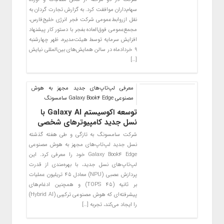
سهام‌داران موافقت کرد. به گزارش تجارت گردان به
نقل ازروابط‌عمومی شرکت فجر انرژی خلیج‌فارس،
مجمع‌عمومی فوق‌العاده بفجر با دستور کار پیشنهاد
افزایش سرمایه توسط هیئت‌مدیره، ظهر چهارشنبه
۹ خردادماه در سالن همایش‌های بین‌المللی نیایش
[…]
معرفی لپ‌تاپ‌های جدید مجهز به هوش
مصنوعی Galaxy Book4 Edge سامسونگ
توسعه اکوسیستم Galaxy AI با
نسل جدید کامپیوترهای شخصی
شرکت سامسونگ به تازگی و طی هفته گذشته
نسل جدید لپ‌تاپ‌های مجهز به هوش مصنوعی
Galaxy Book4 Edge خود را معرفی کرد. این
لپ‌تاپ‌های نسل جدید، با بهره‌مندی از قدرت
پردازش عصبی (NPU) معادل ۴۵ تریلیون عملیات
‌بر ثانیه (۴۵ TOPS) و همچنین ادغام‌های
پیشرفته‌ای که هوش‌ مصنوعی ترکیبی (Hybrid AI)
را ایجاد می‌کند، تجربه […]