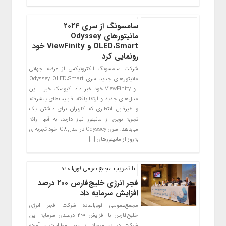
سامسونگ از سری ۲۰۲۴
مانیتورهای Odyssey
OLED،Smart و ViewFinity خود
رونمایی کرد
شرکت سامسونگ الکترونیکس از عرضه جهانی
مانیتورهای جدید سری Odyssey OLED،Smart
و ViewFinity خود خبر داد. کیوسک خبر ـ این
مدل‌های جدید و ارتقا یافته، قابلیت‌های پیشرفته
و غیرقابل انتظاری که کاربران برای داشتن یک
تجربه نوین از مانیتور نیاز دارند، به آنها ارائه
می‌دهد. سری Odyssey در مدل G8 خود تجربه‌ای
به‌روز از مانیتورهای […]
با تصویب مجمع‌عمومی فوق‌العاده
فجر انرژی خلیج‌فارس ۲۰۰ درصد
افزایش سرمایه داد
مجمع‌عمومی فوق‌العاده شرکت فجر انرژی
خلیج‌فارس با افزایش ۲۰۰ درصدی سرمایه این
شرکت در دو مرحله از محل مطالبات و آورده