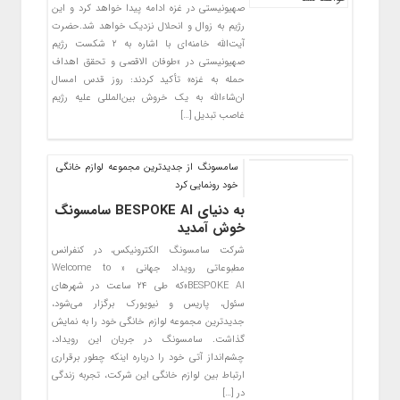
صهیونیستی در غزه ادامه پیدا خواهد کرد و این
رژیم به زوال و انحلال نزدیک خواهد شد.حضرت
آیت‌الله خامنه‌ای با اشاره به ۲ شکست رژیم
صهیونیستی در «طوفان‌ الاقصی و تحقق اهداف
حمله به غزه» تأکید کردند: روز قدس امسال
ان‌شاءالله به یک خروش بین‌المللی علیه رژیم
غاصب تبدیل […]
سامسونگ از جدیدترین مجموعه لوازم خانگی
خود رونمایی کرد
به دنیای BESPOKE AI سامسونگ
خوش آمدید
شرکت سامسونگ الکترونیکس، در کنفرانس
مطبوعاتی رویداد جهانی « Welcome to
BESPOKE AI»که طی ۲۴ ساعت در شهرهای
سئول، پاریس و نیویورک برگزار می‌شود،
جدیدترین مجموعه لوازم خانگی خود را به نمایش
گذاشت. سامسونگ در جریان این رویداد،
چشم‌انداز آتی خود را درباره‌ اینکه چطور برقراری
ارتباط بین لوازم خانگی این شرکت، تجربه زندگی
در […]