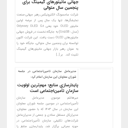
جهانی مانیتورهای گیمینگ برای
پنجمین سال متوالی
شرکت سامسونگ الکترونیکس رهبر جهانی صنعت
نمایشگرها، تنها یک سال پس از عرضه اولین
مانیتور OLED خود یعنی Odyssey OLED G8
(مدل : G85SB) به جایگاه نخست در فروش جهانی
مانیتورهای OLED دست یافت. این شرکت اکنون
توانسته برای پنجمین سال متوالی، جایگاه خود را
به عنوان رهبر بازار جهانی مانیتورهای گیمینگ
تثبیت کند. بر […]
مدیرعامل سازمان تامین‌اجتماعی در جلسه
شورای معاونان این سازمان اعلام کرد:
پایدارسازی منابع؛ مهم‌ترین اولویت‌
سازمان تأمین‌اجتماعی است
میرهاشم موسوی مدیرعامل سازمان
تأمین‌اجتماعی در سومین جلسه شورای معاونان
این سازمان در سال ۱۴۰۳ که با حضور معاونان،
مدیران‌کل مستقل ستادی و جمعی از مدیران‌عامل
شرکت‌های تکلیفی سازمان تأمین‌اجتماعی در
حوزه عمرانی برگزار شد، پایدارسازی منابع را