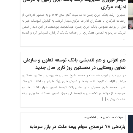
ادارات مرکزی
مدیران ارشد بانک ایران زمین به مناسبت آغاز سال ۱۴۰۳ و به منظور قدردانی از
زحمات کارکنان، با همکاران ادارات مرکزی دیدار کردند. به گزارش کیوسک خبر به
نقل از روابط عمومی بانک ایران زمین؛ عبدالمجید پورسعید در این دیدار ضمن
تبریک سال نو به تمامی همکاران، از زحمات یکایک کارکنان، قدردانی کرد و گفت:
[…]
هم افزایی و هم اندیشی بانک توسعه تعاون و سازمان
تعاون روستایی در نخستین روز کاری سال جدید
در این دیدار ایوب فصاحت و محمد شیخ حسینی به بررسی راهکاری همکاری
بیشتر و الزامات تقویت اتحادیه ها و تعاونی های بزرگ‌مقیاس پرداختند. کیوسک
خبر ـ محمد شیخ حسینی مدیر عامل بانک توسعه تعاون اظهار داشت: هر دو
مجموعه از نهادهای تخصصی و توسعه ای حوزه تعاون هستند، ما برای ارائه
خدمات بهتر به […]
حرکت «ملت» بر فراز شاخص‌ها
بازدهی ۷۸ درصدی سهام بیمه ملت در بازار سرمایه