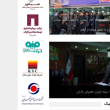
 تصویری / آغاز رسمی خدمت‌رسانی موکب
م با حضور استاندار ایلام
هپادی به مقر تروریست‌ها در شمال عراق؛
 بیمه ایران؛ همپای زائران
های مهیب در اربیل و سلیمانیه + ویدئو
فیک