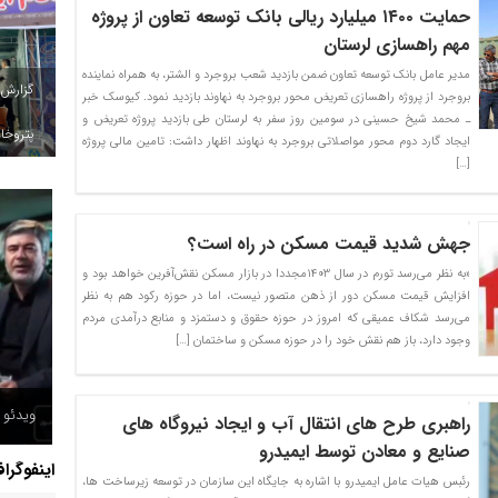
حمایت ۱۴۰۰ میلیارد ریالی بانک توسعه تعاون از پروژه
مهم راهسازی لرستان
مدیر عامل بانک توسعه تعاون ضمن بازدید شعب بروجرد و الشتر، به همراه نماینده
گزارش
بروجرد از پروژه راهسازی تعریض محور بروجرد به نهاوند بازدید نمود. کیوسک خبر
ـ محمد شیخ حسینی در سومین روز سفر به لرستان طی بازدید پروژه تعریض و
پتروخاد
ایجاد گارد دوم محور مواصلاتی بروجرد به نهاوند اظهار داشت: تامین مالی پروژه
[…]
جهش شدید قیمت مسکن در راه است؟
«به نظر می‌رسد تورم در سال ۱۴۰۳مجددا در بازار مسکن نقش‌آفرین خواهد بود و
افزایش قیمت مسکن دور از ذهن متصور نیست، اما در حوزه رکود هم به نظر
می‌رسد شکاف عمیقی که امروز در حوزه حقوق و دستمزد و منابع درآمدی مردم
وجود دارد، باز هم نقش خود را در حوزه مسکن و ساختمان […]
حمله پ
ویدئو /
انفجار
راهبری طرح های انتقال آب و ایجاد نیروگاه های
صنایع و معادن توسط ایمیدرو
اینفوگرا
رئبس هیات عامل ایمیدرو با اشاره به جایگاه این سازمان در توسعه زیرساخت ها،