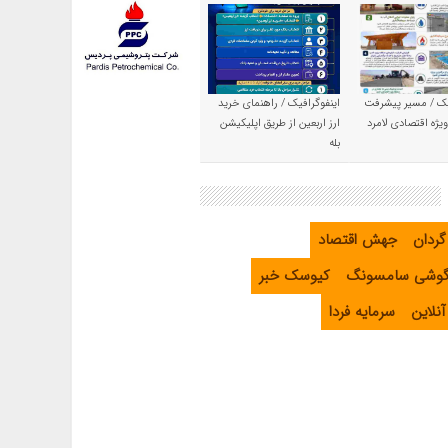
یک / مسیر پیشرفت
اینفوگرافیک / راهنمای خرید
یژه اقتصادی لامرد
ارز اربعین از طریق اپلیکیشن
بله
گردان
جهش اقتصاد
گوشی سامسونگ
کیوسک خبر
نلاین
سرمایه فردا