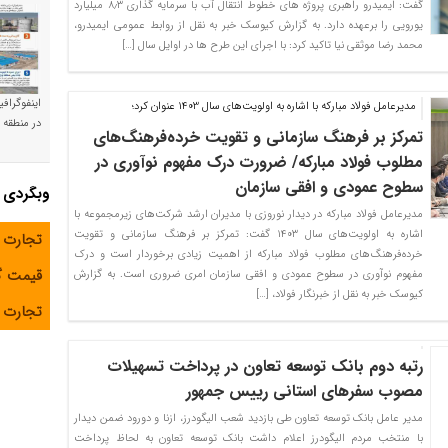
گفت: ایمیدرو راهبری پروژه های خطوط انتقال آب با سرمایه گذاری ۸٫۳ میلیارد
یورویی را برعهده دارد. به گزارش کیوسک خبر به نقل از روابط عمومی ایمیدرو،
محمد رضا موثقی نیا تاکید کرد: با اجرای این طرح ها در اوایل سال […]
اینفوگراف
مدیرعامل فولاد مبارکه با اشاره به اولویت‌های سال 1403 عنوان کرد؛
در منطقه و
تمرکز بر فرهنگ سازمانی و تقویت خرده‌فرهنگ‌های
مطلوب فولاد مبارکه/ ضرورت درک مفهوم نوآوری در
سطوح عمودی و افقی سازمان
وبگردی
مدیرعامل فولاد مبارکه در دیدار نوروزی با مدیران ارشد شرکت‌های زیرمجموعه با
اشاره به اولویت‌های سال ۱۴۰۳ گفت: تمرکز بر فرهنگ سازمانی و تقویت
تجارت 
خرده‌فرهنگ‌های مطلوب فولاد مبارکه از اهمیت زیادی برخوردار است و درک
قیمت 
مفهوم نوآوری در سطوح عمودی و افقی سازمان امری ضروری است. به گزارش
کیوسک خبر به نقل از خبرنگار فولاد، […]
تجارت آ
رتبه دوم بانک توسعه تعاون در پرداخت تسهیلات
مصوب سفرهای استانی رییس جمهور
مدیر عامل بانک توسعه تعاون طی بازدید شعب الیگودرز، ازنا و دورود ضمن دیدار
با منتخب مردم الیگودرز اعلام داشت بانک توسعه تعاون به لحاظ پرداخت