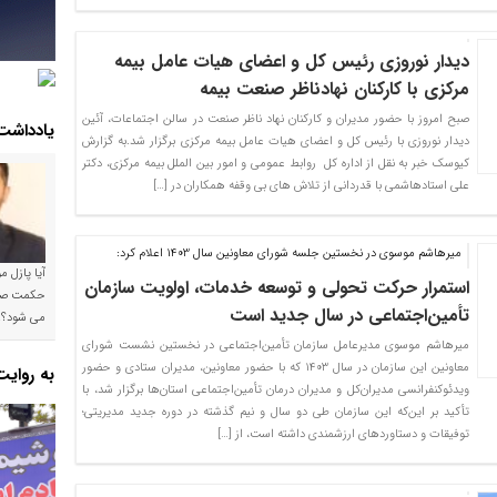
دیدار نوروزی رئیس کل و اعضای هیات عامل بیمه
مرکزی با کارکنان نهادناظر صنعت بیمه
صبح امروز با حضور مدیران و کارکنان نهاد ناظر صنعت در سالن اجتماعات، آئین
یادداشت
دیدار نوروزی با رئیس کل و اعضای هیات عامل بیمه مرکزی برگزار شد.به گزارش
کیوسک خبر به نقل از اداره کل روابط عمومی و امور بین الملل بیمه مرکزی، دکتر
علی استادهاشمی با قدردانی از تلاش های بی وقفه همکاران در […]
میرهاشم موسوی در نخستین جلسه شورای معاونین سال 1403 اعلام کرد:
آیا پازل 
استمرار حرکت تحولی و توسعه خدمات، اولویت سازمان
تأمین‌اجتماعی در سال جدید است
می شود؟!
میرهاشم موسوی مدیرعامل سازمان تأمین‌اجتماعی در نخستین نشست شورای
معاونین این سازمان در سال ۱۴۰۳ که با حضور معاونین، مدیران ستادی و حضور
به روای
ویدئوکنفرانسی مدیران‌کل و مدیران درمان تأمین‌اجتماعی استان‌ها برگزار شد، با
تأکید بر این‌که این سازمان طی دو سال و نیم گذشته در دوره جدید مدیریتی؛
توفیقات و دستاوردهای ارزشمندی داشته است، از […]