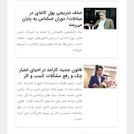
حذف تدریجی پول کاغذی در
مبادلات/ دوران اسکناس به پایان
می‌رسد
یک کارشناس اقتصادی با اشاره به کمرنگ شدن
نقش پول کاغذی در برخی کشورهای جهان، معتقد
است: رمزارزها چرخه نابودی پول کاغذی را تسریع
می‌کنند.
قانون جدید؛ کارآمد در احیای اعتبار
چک و رفع مشکلات کسب و کار
نایب رئیس هیأت مدیره بانک شهر با اشاره به آمار
منتشر شده از سوی بانک مرکزی مبنی بر تک رقمی
شدن نسبت تعداد چک های برگشتی به کل چک
های مبادله شده طی ماه های گذشته، گفت: قانون
جدید چک ضمن احیای کامل اعتبار چک، در رفع
مشکلات کسب و کار نیز بسیار تاثیرگذار عمل کرده
است.