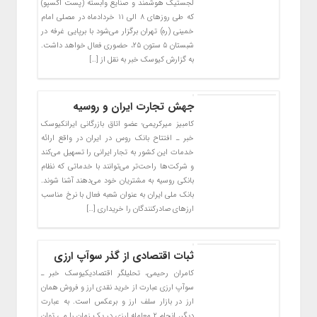
لجستیک هوشمند و صنایع وابسته (پست اکسپو)
که طی روزهای ۸ الی ۱۱ خردادماه در مصلی امام
خمینی (ره) تهران برگزار می‌شود با برپایی غرفه در
شبستان ۵ ستون ۲۵، حضوری فعال خواهد داشت.
به گزارش کیوسک خبر به نقل از […]
جهش تجارت ایران و روسیه
کامبیز میرکریمی؛ عضو اتاق بازرگانی ایرانکیوسک
خبر ـ افتتاح بانک روس در ایران در واقع ارائه
خدمات این کشور به تجار ایرانی را تسهیل می‌کند
و شرکت‌ها راحت‌تر می‌توانند با خدماتی که نظام
بانکی روسیه به مشتریان خود می‌دهند آشنا شوند.
بانک ملی ایران به عنوان شعبه فعال با نرخ مناسب
ارزهای صادرکنندگان را خریداری […]
ثبات اقتصادی از گذر سوآپ ارزی‌
کامران رحیمی، تحلیلگر اقتصادیکیوسک خبر ـ
سوآپ ارزی عبارت از خرید نقدی ارز و فروش همان
ارز در بازار سلف ارز و برعکس است. به عبارت
دیگر، انجام ۲ معامله ارزی در یک زمان را می توان