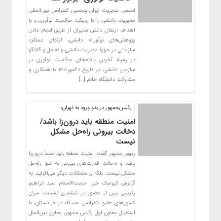
انجمن مدیریت ایران پنجمین کنفرانس بین‌المللی
مدیریت دانشی را با رویکرد حاکمیت نوآوری و با
اهداف ارتقای دانش مدیران از طریق انجام دادن
پژوهش‌های نوآورانه دانشی، ارتقای عملکرد
سازمانی در حوزۀ مدیریت دانشی و تعامل و گفتگو
در زمینۀ آخرین یافته‌های حاکمیت نوآوری در
سازمان دانشی، در تاریخ ۲۰مهر۱۴۰۱ با همکاری و
مشارکت دانشگاه خاتم […]
رئیس‌جمهور در بدو ورود به تهران:
امنیت منطقه باید درون‌زا باشد/
دخالت بیرونی راه‌حل مشکل
نیست
رئیس‌جمهور گفت: امنیت منطقه باید حتماً درون‌زا
باشد و دخالت قدرت‌های بیرونی نه تنها راه‌حل
مشکل نیست، بلکه بر مشکلات دیگر می‌افزاید. به
گزارش کیوسک خبر، حجت‌الاسلام سید ابراهیم
رئیسی پس از حضور در ششمین نشست سران
کشورهای عضو کنفرانس «سیکا» در قزاقستان، با
استقبال معاون اول رئیس جمهور، معاون بین‌الملل