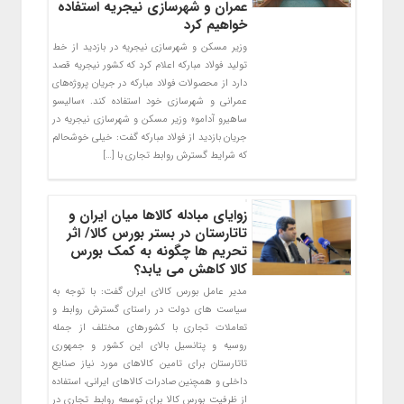
عمران و شهرسازی نیجریه استفاده
خواهیم کرد
وزیر مسکن و شهرسازی نیجریه در بازدید از خط
تولید فولاد مبارکه اعلام کرد که کشور نیجریه قصد
دارد از محصولات فولاد مبارکه در جریان پروژه‌های
عمرانی و شهرسازی خود استفاده کند. «سالیسو
ساهیرو آدامو» وزیر مسکن و شهرسازی نیجریه در
جریان بازدید از فولاد مبارکه گفت: خیلی خوشحالم
که شرایط گسترش روابط تجاری با […]
زوایای مبادله کالاها میان ایران و
تاتارستان در بستر بورس کالا/ اثر
تحریم ها چگونه به کمک بورس
کالا کاهش می یابد؟
مدیر عامل بورس کالای ایران گفت: با توجه به
سیاست های دولت در راستای گسترش روابط و
تعاملات تجاری با کشورهای مختلف از جمله
روسیه و پتانسیل بالای این کشور و جمهوری
تاتارستان برای تامین کالاهای مورد نیاز صنایع
داخلی و همچنین صادرات کالاهای ایرانی، استفاده
از ظرفیت بورس کالا برای توسعه روابط تجاری در