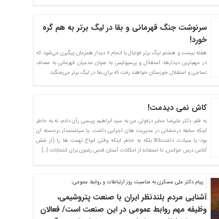
سرنوشت جنگ قهرمانی و بقا در لیگ برتر به هم گره
خورد!
هفته بیست و هشتم لیگ برتر فوتبال با انجام ۸ دیدار همزمان پیگیری می‌شود که
در مهم‌ترین دیدارها، استقلال و پرسپولیس به عنوان مدعیان قهرمانی به مصاف
نساجی و استقلال خوزستان خواهند رفت که برای بقا در لیگ برتر می‌جنگند.
کاش نمی دیدمت!
به قلم: دکتر علیرضا مخبر دزفولی من به سید ابراهیم رییسی رأی دادم؛ نه به خاطر
اینکه سابقه درخشانی در مدیریت های اجرایی داشت، یا سیاستمدار برجسته ای
بود؛ یا سیادت داشتâ€¦ بلکه به خاطر اینکه وقتی انواع تهمت ها را (از شش
کلاس درس خواندن، تا استفاده از امکانات آستان قدس رضوی برای انتخابات […]
پیام دکتر علی عسکری به مناسبت روز ارتباطات و روابط عمومی:
آشنایی مردم بلندنظر ایران با صنعت پتروشیمی،
وظیفه مهم روابط عمومی در این صنعت است/ فعالان