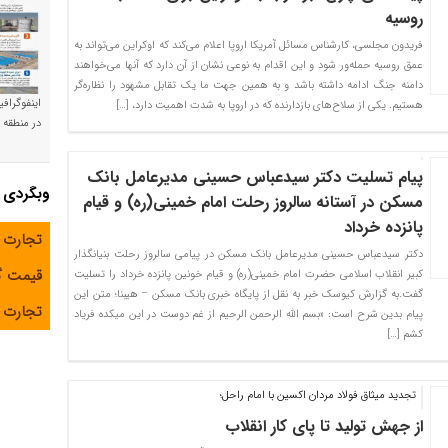
روسیه
فریدون مجلسی، کارشناس مسائل آمریکا اروپا اعلام می‌کند که اوکراین می‌تواند به
عمق روسیه حمله‌ور شود و این اقدام به نوعی نشان از آن دارد که آنها می‌خواهند
دامنه جنگ ادامه داشته باشد و به همین جهت ما یک تقابل مشهود را نظاره‌گر
اینفوگراف
هستیم. یکی از سلاح‌های بازدارنده که در اروپا به شدت اهمیت دارد، […]
در منطقه و
پیام تسلیت دکتر سیدعباس حسینی مدیرعامل بانک
وبگردی
مسکن در آستانه سالروز رحلت امام خمینی(ره) و قیام
پانزده خرداد
تجارت 
دکتر سیدعباس حسینی مدیرعامل بانک مسکن در پیامی سالروز رحلت بنیانگذار
قیمت 
کبیر انقلاب اسلامی حضرت امام خمینی(ره) و قیام خونین پانزده خرداد را تسلیت
گفت.به گزارش کیوسک خبر به نقل از پایگاه خبری بانک مسکن – هیبنا؛ متن این
تجارت آ
پیام بدین شرح است: «بسم الله الرحمن الرحیم از غم دوست در این میکده فریاد
کشم […]
تجدید میثاق فولاد مردان اکسین با امام راحل؛
از جهش تولید تا پای کار انقلاب