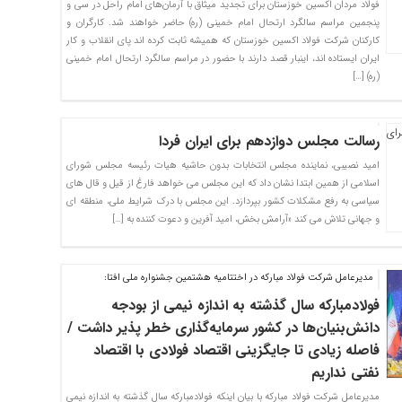
فولاد مردان اکسین خوزستان برای تجدید میثاق با آرمان‌های امام راحل در سی و
پنجمین مراسم سالگرد ارتحال امام خمینی (ره) حاضر خواهند شد. کارگران و
کارکنان شرکت فولاد اکسین خوزستان که همیشه ثابت کرده اند پای انقلاب و کار
ایران ایستاده اند، اینبار قصد دارند با حضور در مراسم سالگرد ارتحال امام خمینی
(ره) […]
رسالت مجلس دوازدهم برای ایران فردا
امید نصیبی، نماینده مجلس انتخابات بدون حاشیه هیات رئیسه مجلس شورای
اسلامی از همین ابتدا نشان داد که این مجلس می خواهد فارغ از قیل و قال های
سیاسی به رفع مشکلات کشور بپردازد. این مجلس با درک شرایط ملی، منطقه ای
و جهانی تلاش می کند «آرامش بخش، امید آفرین و دعوت کننده به […]
مدیرعامل شرکت فولاد مبارکه در اختتامیه هشتمین جشنواره ملی افتا:
فولادمبارکه سال گذشته به اندازه نیمی از بودجه
دانش‌بنیان‌ها در کشور سرمایه‌گذاری خطر پذیر داشت /
فاصله زیادی تا جایگزینی اقتصاد فولادی با اقتصاد
نفتی نداریم
مدیرعامل شرکت فولاد مبارکه با بیان اینکه فولادمبارکه سال گذشته به اندازه نیمی