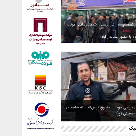
 تصویری / آغاز رسمی خدمت‌رسانی موکب
م با حضور استاندار ایلام
/ برپایی موکب صندوق قرض‌الحسنه شاهد در
 حسینی (ع)
فیک