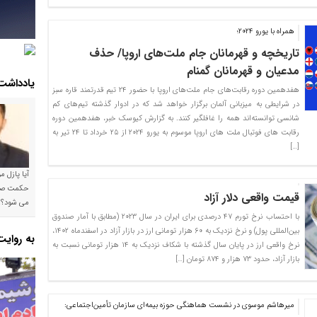
همراه با یورو ۲۰۲۴؛
تاریخچه و قهرمانان جام ملت‌های اروپا/ حذف
مدعیان و قهرمانان گمنام
یادداشت
هفدهمین دوره رقابت‌های جام ملت‌های اروپا با حضور ۲۴ تیم قدرتمند قاره سبز
در شرایطی به میزبانی آلمان برگزار خواهد شد که در ادوار گذشته تیم‌های کم
شانسی توانسته‌اند همه را غافلگیر کنند. به گزارش کیوسک خبر، هفدهمین دوره
رقابت های فوتبال ملت های اروپا موسوم به یورو ۲۰۲۴ از ۲۵ خرداد تا ۲۴ تیر به
[…]
آیا پازل 
قیمت واقعی دلار آزاد
می شود؟!
با احتساب نرخ تورم ۴۷ درصدی برای ایران در سال ۲۰۲۳ (مطابق با آمار صندوق
بین‌المللی پول) و نرخ نزدیک به ۶۰ هزار تومانی ارز در بازار آزاد در اسفندماه ۱۴۰۲،
به روای
نرخ واقعی ارز در پایان سال گذشته با شکاف نزدیک به ۱۴ هزار تومانی نسبت به
بازار آزاد، حدود ۷۳ هزار و ۸۷۴ تومان […]
میرهاشم موسوی در نشست هماهنگی حوزه بیمه‌ای سازمان تأمین‌اجتماعی: