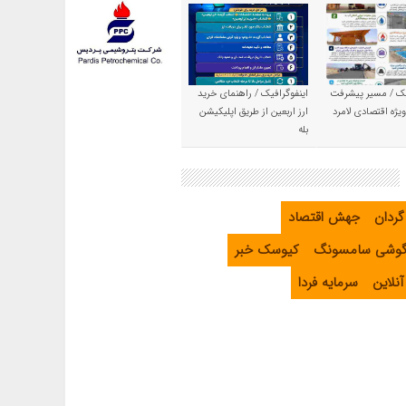
یک / مسیر پیشرفت
اینفوگرافیک / راهنمای خرید
یژه اقتصادی لامرد
ارز اربعین از طریق اپلیکیشن
بله
گردان
جهش اقتصاد
گوشی سامسونگ
کیوسک خبر
نلاین
سرمایه فردا