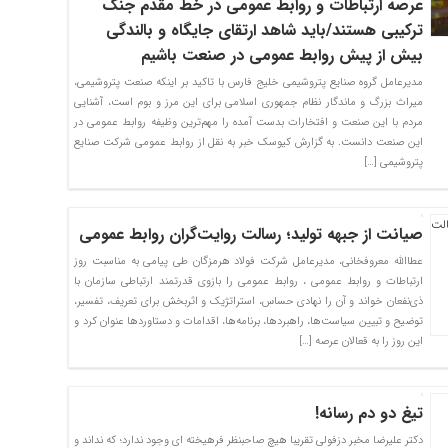
عرصه ارتباطات و روابط عمومی در خط مقدم جنگ
ترکیبی هستند/باید شاهد ارتقای جایگاه و بالندگی
بیش از پیش روابط عمومی در صنعت باشیم
مدیرعامل گروه صنایع پتروشیمی خلیج فارس با تاکید بر اینکه صنعت پتروشیمی،
میراث بزرگ و ماندگار نظام جمهوری اسلامی برای این مرز و بوم است، آشنایی
مردم با این صنعت و افتخارات بدست آمده را مهم‌ترین وظیفه روابط عمومی در
این صنعت دانست. به گزارش کیوسک خبر به نقل از روابط عمومی شرکت صنایع
پتروشیمی […]
صیانت از جبهه تولید؛ رسالت روایت‌گران روابط عمومی
عطاالله معروفخانی، مدیرعامل شرکت فولاد هرمزگان طی پیامی به مناسبت روز
ارتباطات و روابط عمومی ، روابط عمومی را بازوی قدرتمند ارتباطی سازمان با
ذی‌نفعان خواند و آن را نهادی حساس، استراتژیک و اثربخش برای تعریف، تفسیر،
توضیح و تبیین سیاست‌ها، راهبردها، برنامه‌ها، اقدامات و دستاوردها عنوان کرد و
این روز را به قعالان عرصه […]
تیغ دو دم رسانه!
دکتر علیرضا مخبر دزفولی تقریبا هیچ صاحبنظر فرهیخته ای وجود ندارد؛ که نداند و