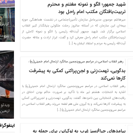
شهید جمهور؛ الگو و نمونه مغتنم و محترم
تربیت‌یافتگان مکتب امام راحل بود
میرهاشم موسوی مدیرعامل سازمان تأمین‌اجتماعی در نشست هماهنگی حوزه
گزارش
بیمه‌ای این سازمان که در آستانه سالروز رحلت ملکوتی بنیانگذار کبیر انقلاب
اسلامی برگزار شد، شهید جمهور آیت‌الله رئیسی را الگو و نمونه کاملی از
پتروخاد
تربیت‌یافتگان مکتب امام راحل معرفی کرد و گفت: ابراز ارادت و علاقه حضرت
آیت‌الله رئیسی به مردم و اعتقاد ایشان به […]
رهبر انقلاب اسلامی در مراسم سی‌وپنجمین سالگرد ارتحال امام خمینی(ره) :
بدگویی، تهمت‌زنی و لجن‌پراکنی کمکی به پیشرفت
کارها نمی‌کند
رهبر انقلاب اسلامی در مراسم سی‌وپنجمین سالگرد ارتحال امام خمینی(ره) با
اشاره به انتخابات هشتم تیر ماه با تأکید بر ضرورت حاکم بودن اخلاق در
رقابت‌های انتخاباتی بین نامزدها، گفتند: بدگویی، تهمت‌زنی و لجن‌پراکنی کمکی
به پیشرفت کارها نمی‌کند و به آبروی ملی هم لطمه می‌زند.رهبر انقلاب اسلامی در
ویدئو 
مراسم سی‌وپنجمین سالگرد ارتحال امام خمینی(ره) […]
اربعین
اینفوگرا
پیامدهای چراغ‌سبز غرب به اوکراین برای حمله به