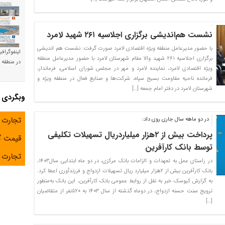
نشست هم‌اندیشی برگزاری اجلاسیه ۲۶۱ شهید لامرد
با حضور مدیرعامل منطقه ویژه اقتصادی لامرد صورت گرفت: نشست هم اندیشی
اینفوگراف
برگزاری اجلاسیه ۲۶۱ شهید والا مقام شهرستان لامرد با حضور مدیرعامل منطقه
در منطقه و
ویژه اقتصادی لامرد، نماینده لامرد و مهر در مجلس شورای اسلامی، فرماندار،
فرمانده ناحیه مقاومت بسیج سپاه، شرکت‌ها و صنایع فعال در منطقه ویژه و
شهرستان لامرد در دفتر امام جمعه […]
وبگردی
تجارت 
در دو ماهه سال جاری روی داد:
پرداخت بیش از ۲هزار میلیاردریال تسهیلات تکلیفی
قیمت 
توسط بانک کارآفرین
تجارت آ
در راستای عمل به تعهدات و الزامات بانک مرکزی، در دو ماه ابتدایی سال۱۴۰۳،
بانک کارآفرین بیش از ۲هزار میلیارد ریال تسهیلات ازدواج و فرزندآوری اعطا کرد.
به گزارش کیوسک خبر به نقل از روابط عمومی بانک کارآفرین، این بانک به‌منظور
ترویج سنت حسنه ازدواج، در دوماه گذشته از سال ۱۴۰۳ به ۵۲۰نفر از متقاضیان
[…]