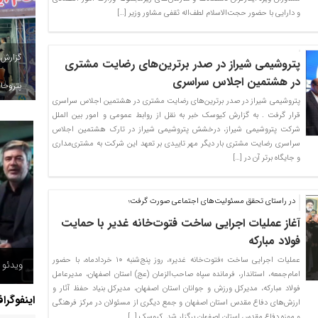
و دارایی با حضور حجت‌الاسلام لطف‌اله ثقفی مشاور وزیر […]
گزارش
پتروشیمی شیراز در صدر برترین‌های رضایت مشتری
در هشتمین اجلاس سراسری
پتروخاد
پتروشیمی شیراز در صدر برترین‌های رضایت مشتری در هشتمین اجلاس سراسری
قرار گرفت . به گزارش کیوسک خبر به نقل از روابط عمومی و امور بین الملل
شرکت پتروشیمی شیراز، درخشش پتروشیمی شیراز در تارک هشتمین اجلاس
سراسری رضایت مشتری بار دیگر مهر تاییدی بر تعهد این شرکت به مشتری‌مداری
و جایگاه برتر آن در […]
در راستای تحقق مسئولیت‌های اجتماعی صورت گرفت؛
آغاز عملیات اجرایی ساخت فتوت‌خانه غدیر با حمایت
فولاد مبارکه
حمله پ
عملیات اجرایی ساخت «فتوت‌خانه غدیر»، روز پنج‌شنبه ۱۰ خردادماه، با حضور
ویدئو /
انفجار
امام‌جمعه، استاندار، فرمانده سپاه صاحب‌الزمان (عج) استان اصفهان، مدیرعامل
فولاد مبارکه، مدیرکل ورزش و جوانان استان اصفهان، مدیرکل بنیاد حفظ آثار و
اینفوگرا
ارزش‌های دفاع مقدس استان اصفهان و جمع دیگری از مسئولان در مرکز فرهنگی
و موزه دفاع مقدس استان اصفهان برگزار شد. کیوسک […]