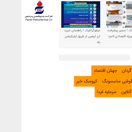
یک / مسیر پیشرفت
اینفوگرافیک / راهنمای خرید
یژه اقتصادی لامرد
ارز اربعین از طریق اپلیکیشن
بله
گردان
جهش اقتصاد
گوشی سامسونگ
کیوسک خبر
نلاین
سرمایه فردا