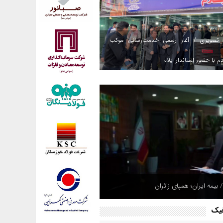
 تصویری / آغاز رسمی خدمت‌رسانی موکب
م با حضور استاندار ایلام
هپادی به مقر تروریست‌ها در شمال عراق؛
 بیمه ایران؛ همپای زائران
های مهیب در اربیل و سلیمانیه + ویدئو
فیک