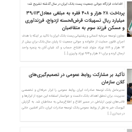
اقدامات قرارگاه جوانی جمعیت پست بانک ایران در سال گذشته تشریح شد؛
پرداخت ۲۸ هزار و ۴۰۸ فقره به مبلغی معادل۳۹٫۱۱۳
میلیارد ریال تسهیلات قرض‌الحسنه ازدواج، فرزندآوری
و مسکن فرزند سوم به متقاضیان
معاون توسعه سرمایه انسانی و پشتیبانی پست بانک ایران با تاکید بر اینکه با هدف
اجرای قانون حمایت از خانواده و جوانی جمعیت تا پایان سال بانک برای بیش از
۷۲ هزار و ۸۸۹ نوزاد متولد شده افتتاح حساب و کد شبای آنان به پنجره واحد
ارسال کرده و برای ۶۱ هزار و۹۶۴ نوزاد واریزی […]
تأکید بر مشارکت روابط عمومی در تصمیم‌گیری‌های
کلان سازمان
مدیرعامل بانک توسعه صادرات ایران روابط عمومی را ابزار حرفه‌ای و تخصصی
مدیریت، برای تحقق اهداف بانک دانست و خواستار استفاده این حوزه از ابزار‌ها و
قالب‌های نوین ارتباطی در مسیر اقناع و اطلاع‌رسانی به مخاطبان شد. به گزارش
کیوسک خبر به نقل از روابط عمومی بانک توسعه صادرات ایران، دکتر افشین خانی
در دیداری […]