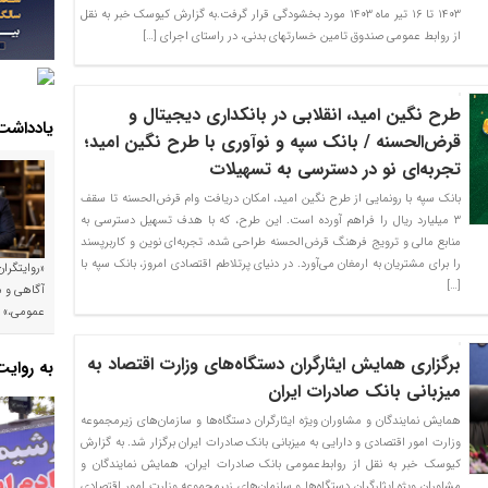
۱۴۰۳ تا ۱۶ تیر ماه ۱۴۰۳ مورد بخشودگی قرار گرفت.به گزارش کیوسک خبر به نقل
از روابط عمومی صندوق تامین خسارتهای بدنی، در راستای اجرای […]
طرح نگین امید، انقلابی در بانکداری دیجیتال و
یادداشت
قرض‌الحسنه / بانک سپه و نوآوری با طرح نگین امید؛
تجربه‌ای نو در دسترسی به تسهیلات
بانک سپه با رونمایی از طرح نگین امید، امکان دریافت وام قرض‌الحسنه تا سقف
۳ میلیارد ریال را فراهم آورده است. این طرح، که با هدف تسهیل دسترسی به
منابع مالی و ترویج فرهنگ قرض‌الحسنه طراحی شده، تجربه‌ای نوین و کاربرپسند
را برای مشتریان به ارمغان می‌آورد. در دنیای پرتلاطم اقتصادی امروز، بانک سپه با
«روایتگرا
[…]
آگاهی و م
عمومی،»
برگزاری همایش ایثارگران دستگاه‌های وزارت اقتصاد به
به روای
میزبانی بانک صادرات ایران
​همایش نمایندگان و مشاوران ویژه ایثارگران دستگاه‌ها و سازمان‌های زیرمجموعه
وزارت امور اقتصادی و دارایی به میزبانی بانک صادرات ایران برگزار شد. به گزارش
کیوسک خبر به نقل از روابط‌عمومی بانک صادرات ایران، همایش نمایندگان و
مشاوران ویژه ایثارگران دستگاه‌ها و سازمان‌های زیرمجموعه وزارت امور اقتصادی