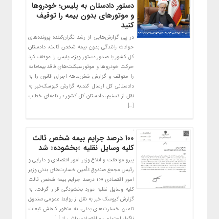
دستور دادستان به پلیس؛ خودروها
و موتورهای بدون بیمه را توقیف
کنید
در پی گزارش‌هایی از رشد نگران‌کننده پرونده‌های
حوادث رانندگی بدون بیمه شخص ثالث، دادستان
کل کشور با صدور دستور ویژه، پلیس را موظف کرد
حرکت خودروها و موتورسیکلت‌های فاقد بیمه‌نامه
را متوقف و گزارش شش‌ماهه اجرای قانون را به
دادستانی کل ارسال کند.به گزارش کیوسک‌خبر به
نقل از تسنیم، دادستان کل کشور در نامه‌ای خطاب
[…]
۱۰۰ درصد جرایم بیمه شخص ثالث
کلیه وسایل نقلیه «بخشوده» شد
پیرو موافقت و ابلاغ وزیر امور اقتصادی و دارایی و
رئیس مجمع صندوق تأمین خسارت‌های بدنی وزیر
امور اقتصادی ۱۰۰ درصد جرایم بیمه شخص ثالث
کلیه وسایل نقلیه مورد بخشودگی قرار گرفت. به
گزارش کیوسک خبر به نقل از روابط عمومی صندوق
تامین خسارت‌های بدنی، به منظور کاهش تبعات
ناگوار اجتماعی و اقتصادی ناشی از […]