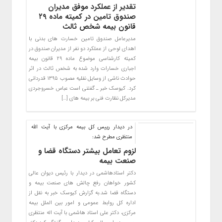
تقدیر از عملکرد موفق مدیران
صندوق تامین در کمیته ماده ۲۹
قانون بیمه شخص ثالث
مدیرعامل صندوق تامین خسارت های بدنی با
اهدای لوحی از عملکرد دو نفر از مدیران صندوق در
کمیته کارشناسی موضوع ماده ۲۹ قانون بیمه
اجباری خسارات وارد شده به شخص ثالث در اثر
حوادث ناشی از وسایل نقلیه مصوب ۱۳۹۵ قدردانی
کرد. کیوسک خبر ـ گفتنی است عباس خسروجردی
مدیرکل نظارت فنی بر بیمه های […]
در دیدار رییس کل بیمه مرکزی با آیت الله
منتظری مطرح شد:
لزوم تعامل بیشتر دستگاه قضا و
صنعت بیمه
دکتر استادهاشمی در دیدار با رئیس دیوان عالی
کشور خواهان رفع چالش های صنعت بیمه و
دستگاه قضا شد.به گزارش کیوسک خبر به نقل از
اداره کل روابط عمومی و امور بین الملل بیمه
مرکزی، دکتر علی استاد هاشمی با آیت اله منتظری