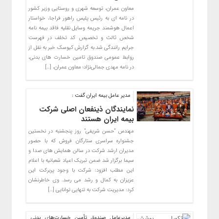
معاون عمران، توسعه شهری و روستایی وزیر کشور
در نامه ای به رئیس پلیس راهور فراجا، خواستار
اعمال هوشمند جریمه وسایل نقلیه فاقد بیمه نامه
شخص ثالث و تخصیص کد تخلف در فهرست
جرایم رانندگی شد.به گزارش کیوسک خبر به نقل از
روابط عمومی صندوق تامین خسارت های بدنی،
در نامه مهدی جمالی‌نژاد؛ معاون عمران، […]
مدیر عامل بیمه ایران گفت :
نمایندگان ذینفعان اصلی شرکت
بیمه ایران هستند
مهندس “حسن شریفی” روز پنجشنبه در نخستین
جشنواره سراسری ستارگان فروش که با حضور
مدیران ارشد شرکت در سالن همایش های صدا و
سیما برگزار شد ضمن تبریک اعیاد شعبانیه با اعلام
این مطلب افزود: شرکت با وجود پربرکت این
عزیزان به کمال و رشد می رسد. وی خاطرنشان
کرد: مدیریت شرکت به تنهایی توانایی […]
مدیرعامل صندوق تأمین خسارت‌های بدنی