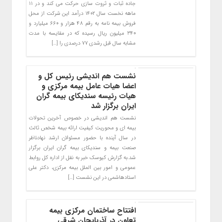
جاده ثبات و ثروت سازی حرکت می کند و در ۱۱
ماهه نخست سال ۱۴۰۲ درآمد این شرکت از محل
فروش بیمه نامه به رقم ۴۸ هزار و ۶۶۰ میلیارد و
۳۴۰ میلیون ریال رسیده که در مقایسه با مدت
مشابه سال قبل رشدی ۷۷ درصدی را […]
نشست هم اندیشی رئیس کل و
اعضا هیات عامل بیمه مرکزی و
هیات رئیسه سندیکای بیمه گران
ایران برگزار شد
نشست هم اندیشی در خصوص آخرین تحولات
بیمه ای و محوریت کیفیت ارائه بیمه شخص ثالث
در سال آینده با حضور مسئولان ارشد نهادناظر
صنعت بیمه و سندیکای بیمه گران ایران برگزار
شد.به گزارش کیوسک خبر به نقل از اداره کل روابط
عمومی و امور بین الملل بیمه مرکزی، دکتر علی
استادهاشمی در این نشست […]
افتتاح ساختمان مرکزی بیمه
تعاون در آذربایجان شرقی