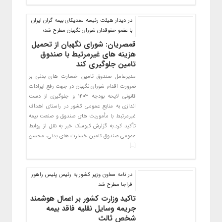
در دیدار هیئت رئیسه سندیکای بیمه گران ایران
با عضو حقوقدان شورای نگهبان مطرح شد؛
قمصریان: شورای نگهبان از تحمیل
هزینه های غیرمرتبط با صندوق
تامین جلوگیری کند
مدیرعامل صندوق تامین خسارت های بدنی بر
ضرورت اقدام شورای نگهبان در جهت رفع ایرادات
قانونی لایحه بودجه ۱۴۰۳ و جلوگیری از دست
اندازی به منابع عمومی کشور در راستای اهداف
غیرمرتبط با مأموریت های صندوق و صنعت بیمه
تأکید کرد.به گزارش کیوسک خبر به نقل از روابط
عمومی صندوق تامین خسارت های بدنی، محسن
[…]
در نامه معاون وزیر کشور به رئیس پلیس راهور
فراجا مطرح شد
تاکید وزارت کشور بر اعمال هوشمند
جریمه وسایل نقلیه فاقد بیمه
شخص ثالث