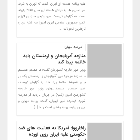
علیه برنامه هسته ای ایران، گفت که تهران به شرط
لغو تحریم ها به توافق هسته ای سال ۲۰۱۵ پایبند
است. به گزارش کیوسک خبر، رئیس سازمان انرژی
اتمی جمهوری اسلامی ایران امروز سه شنبه درباره
تازه‌ترین تحولات […]
امیرعبداللهیان:
منازعه آذربایجان و ارمنستان باید
خاتمه پیدا کند
وزیر امور خارجه کشورمان گفت: ما مصمم هستیم
تا منازعه موجود بین آذربایجان و ارمنستان یک بار
برای همیشه خاتمه پیدا کند. به گزارش کیوسک
خبر، حسین امیرعبداللهیان وزیر امور خارجه
کشورمان امروز (شنبه) در جریان بازدید از مدرسه
شهید فهمیده شهر ایروان، گفت: روابط تهران و
ایروان روابط رو به رشدی است و ما […]
زاخارووا: آمریکا به فعالیت های ضد
حکومتی علیه ایران روی آورده