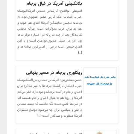
بلاتکلیفی آمریکا در قبال برجام
امیرعلی‌ ابوالفتح؛ کارشناس مسایل آمریکاکیوسک
خبر ـ انتخاب مک کارتی عضو جمهوری‌خواه به
ریاست مجلس نمایندگان آمریکا اتفاق هم خوب و
هم بد برای حزب دموکرات‌ است چراکه مجلس
نمایندگان بعد از چند سال که در اختیار دموکرات‌ها
بود الان در اختیار جمهوی‌خواهان است و با این
اتفاق طبیعی است برخی از اصلی‌ترین برنامه‌ها و
[…]
ریکاوری برجام در مسیر پنهانی
حسن بهشتی‌پور؛ کارشناس مسایل بین‌المللکیوسک
خبر ـ احتمال بازگشت طرف‌ها به میز مذاکره برای
احیای برجام در آینده نزدیک وجود دارد؛ فکر می‌کنم
آمریکا و اروپا هم به دنبال احیای برجام هستند اما
در شرایط فعلی دست نگه داشتند که ببینند مسایل
داخلی و سیاسی ایران چه می‌شود؛ موضع مسئولان
آمریکا متفاوت و متناقض است؛ […]