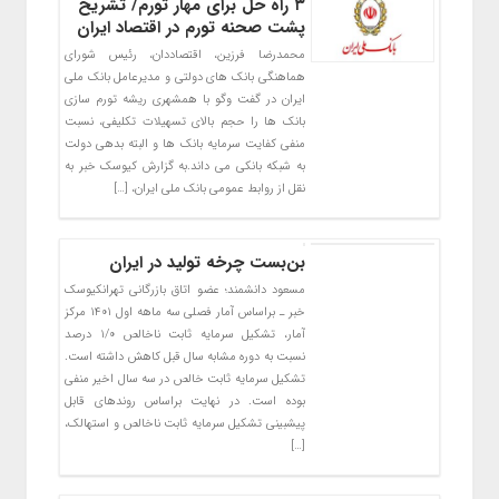
۳ راه حل برای مهار تورم/ تشریح
پشت صحنه تورم در اقتصاد ایران
محمدرضا فرزین، اقتصاددان، رئیس شورای
هماهنگی بانک های دولتی و مدیرعامل بانک ملی
ایران در گفت وگو با همشهری ریشه تورم سازی
بانک ها را حجم بالای تسهیلات تکلیفی، نسبت
منفی کفایت سرمایه بانک ها و البته بدهی دولت
به شبکه بانکی می داند.به گزارش کیوسک خبر به
نقل از روابط عمومی بانک ملی ایران، […]
بن‌بست چرخه تولید در ایران
مسعود دانشمند؛ عضو اتاق بازرگانی تهرانکیوسک
خبر ـ براساس آمار فصلی سه ماهه اول ۱۴۰۱ مرکز
آمار، تشکیل سرمایه ثابت ناخالص ۱/۰ درصد
نسبت به دوره مشابه سال قبل کاهش داشته است.
تشکیل سرمایه ثابت خالص در سه سال اخیر منفی
بوده است. در نهایت براساس روند‌های قابل
پیشبینی تشکیل سرمایه ثابت ناخالص و استهالک،
[…]