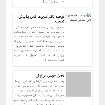
مهمترین و بزرگترین […]
توجیه ناکارآمدی‌ها قابل پذیرش
نیست
محسن پیرهادی-نماینده مجلس کیوسک خبر ـ
برای بهبود شرایط اقتصادی کشور و ایجاد رضایت‌
عمومی باید مدیران با انگیره، کاربلد و متخصص در
بخش اجرایی مسلط شوند، مردم از مدیرانی که
عهده‌دار مسئولیت می‌شوند، انتظار دارند موانع را
رفع کنند نه اینکه ناکارآمدی‌ها را به دلیل شرایط
ویژه‌ای که به کشور تحمیل شده، توجیه
کنند.وزارت‌صمت، […]
دلایل جهش نرخ ارز
وحید شقافی شهری-کارشناس اقتصادی کیوسک
خبر ـ طور کلی قیمت دلار از دو موضوع ناترازی
ارزی و انتظارات تورمی اثر می‌پذیرد و این دو عامل
مهم اثرگذار بر تعیین قیمت ارز محسوب می‌شوند.
در بحث ناترازی ارزی، در حال حاضر وضعیت منابع
ارزی نسبت به سال گذشته و دو سال گذشته بهتر