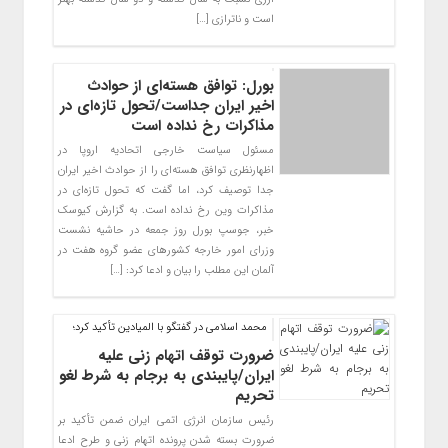
است و ناترازی […]
بورل: توافق هسته‌ای از حوادث
اخیر ایران جداست/تحول تازه‌ای در
مذاکرات رخ نداده است
مسئول سیاست خارجی اتحادیه اروپا در
اظهارنظری توافق هسته‌ای را از حوادث اخیر ایران
جدا توصیف کرد، اما گفت که تحول تازه‌ای در
مذاکرات وین رخ نداده است. به گزارش کیوسک
خبر، جوسپ بورل روز جمعه در حاشیه نشست
وزرای امور خارجه کشورهای عضو گروه هفت در
آلمان این مطلب را بیان و ادعا کرد: […]
محمد اسلامی در گفتگو با المیادین تأکید کرد؛
ضرورت توقف اتهام زنی علیه
ایران/پایبندی به برجام به شرط لغو
تحریم
رئیس سازمان انرژی اتمی ایران ضمن تأکید بر
ضرورت بسته شدن پرونده اتهام زنی و طرح ادعا