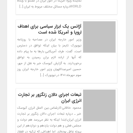
نماینده ویژه آمریکا در امور ایران در گفتگو با وبگاه
WORLDدرباره مسائل مختلف مربوط به ایران […]
آژانس یک ابزار سیاسی برای اهداف
اروپا و آمریکا شده است
وزیر امور خارجه ایران در مصاحبه با روزنامه
نیویورک تایمز با بیان اینکه توافق در دسترس
است، گفت: طرف آمریکایی بارها به ما پیام داده
که آنها از اراده لازم برای رسیدن به توافق
برخوردارند. به گزارش کیوسک خبر به نقل از مهر،
حسین امیرعبداللهیان وزیر امور خارجه ایران روز
سوم مهرماه ۱۴۰۱ در نیویورک […]
تبعات اجرای دالان زنگزور بر تجارت
انرژی ایران
محمود خاقانی-کارشناس بین الملل انرژی کیوسک
خبر ـ درباره تبعات اجرای دالان زنگزور بر تجارت
انرژی ایران،ابتدا اینکه به نظر می‌رسد هم دولت و
مجلس فعلی و هم دولت یازدهم و دوازدهم از این
پروژه غافل بوده‌اند، اما اهدافی که ترکیه در قفقاز