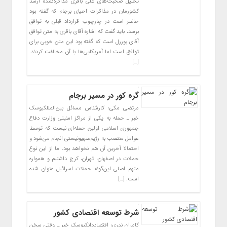
تحلیل صحبت‌های علی باقری مذاکره‌کننده ارشد
کشورمان در مذاکرات احیای برجام که گفته بود
حاضر است در چارچوب قرارداد قبلی به توافق
برسد، باید گفت که اشاره آقای باقری به متن توافق
آقای بوررل است که گفته بود این متن خوبی برای
توافق است اما آمریکایی‌ها با آن مخالفت کردند.
[…]
گره کور در مسیر برجام
مرتضی مکی؛ کارشناس مسائل بین‌المللکیوسک
خبر ـ حمله به یکی از مراکز امنیتی وزارت دفاع
جمهوری اسلامی اولین حمله‌ای نیست که توسط
عوامل منتصب به رژیم‌صهیونیستی انجام می‌شود و
احتمالا آخرین آن هم نخواهد بود. ما از این نوع
حملات در اصفهان، تهران، کرج داشتیم و همواره
متهم اصلی این‌گونه حملات اسرائیل عنوان شده
است. […]
شرط توسعه اقتصادی کشور
کامران ندری؛ اقتصاددانکیوسک خبر ـ وقتی سخن