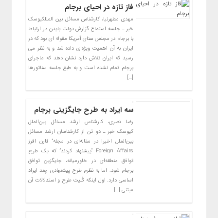
فاز تازه در احیای برجام
مهدی مطهرنیا، کارشناس مسائل بین المللکیوسک
خبر ـ جلسه استماع گزارش دولت بایدن در ارتباط
با برجام در مجلس سنای آمریکا مقوله ای بود که در
ایران به آن اهمیت ویژه‌ای داده شد و به نظر می
رسید که ایران تلاش دارد نشان دهد که ماجرای
برجام تمام نشده است و به طبع جلسه سناتورها
[…]
سه ایراد به طرح جایگزینی برجام
رضا نصری، کارشناس ارشد مسائل بین‌الملل
کیوسک خبر ـ دو تن از کارشناسان ارشد مسائل
بین‌الملل اخیرا در مقاله‌ای در مجله” فارن افرز
Foreign Affairs “پیشنهاد کردند” که یک طرح
توافق منطقه‌ای در خاورمیانه، جایگزین توافق
برجام شود. اما به نظرم طرح پیشنهادی چند ایراد
اساسی دارد. اول اینکه کُلیت طرح و استدلالات آن
مبتنی […]