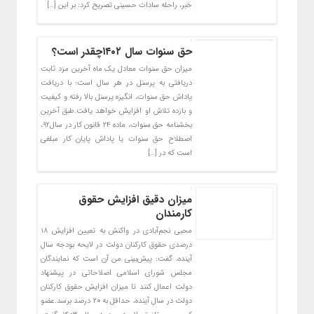
خبر، راحله سادات حسینی تصریح کرد: بر این […]
حق سنوات سال ۱۴۰۲چقدر است؟
میزان حق سنوات معادل یک ماه آخرین مزد ثابت
دریافتی به پرسنل در هر سال است؛ با دریافت
پاداش حق سنوات، انگیزه پرسنل بالا رفته و کیفیت
و بازده تلاش او افزایش خواهد یافت.طبق آخرین
بخشنامه حق سنوات، ماده ۲۴ قانون کار در سال۹۲،
اصطلاح حق سنوات یا پاداش پایان کار مبلغی
است که در […]
میزان دقیق افزایش حقوق
کارمندان
محبی نجم‌آبادی در واکنش به تعیین افزایش ۱۸
درصدی حقوق کارکنان دولت در لایحه بودجه سال
آینده، گفت: پیش‌بینی من آن است که نمایندگان
مجلس شورای اسلامی اصلاحاتی در پیشنهاد
دولت اعمال کنند تا میزان افزایش حقوق کارکنان
دولت در سال آینده، حداقل به ۲۰ درصد برسد.عضو