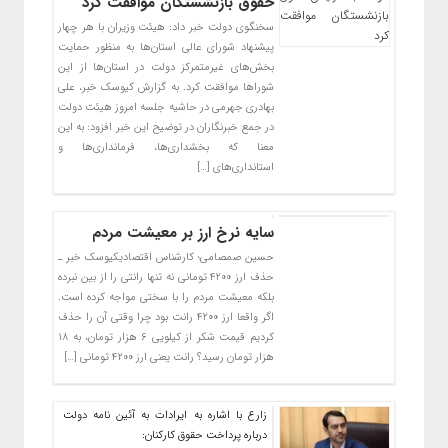
حقوق بازنشستگان موافقت کرد
سخنگوی دولت خبر داد: هیئت وزیران با هر چهار
پیشنهاد شورای عالی استان‌ها به منظور حمایت
بخش‌های غیرمتمرکز دولت در استان‌ها از این
شوراها موافقت کرد. به گزارش کیوسک خبر، علی
بهادری جهرمی در حاشیه جلسه امروز هیئت دولت
در جمع خبرنگاران در توضیح این خبر افزود: به این
معنا که بخشداری‌ها، فرمانداری‌ها و
استانداری‌های […]
سایه نرخ ارز بر معیشت مردم
حسین صمصامی؛ کارشناس اقتصادیکیوسک خبر ـ
حذف ارز ۴۲۰۰ تومانی نه تنها رانتی را از بین نبرده
بلکه معیشت مردم را با سختی مواجه کرده است.
اگر واقعا ارز ۴۲۰۰ رانت بود چرا وقتی آن را حذف
کردیم قیمت شکر از کیلویی ۶ هزار تومان، به ۱۸
هزار تومان رسید؟ رانت یعنی ارز ۴۲۰۰ تومانی […]
زارع با اشاره به ایرادات به آئین نامه دولت
درباره پرداخت حقوق کارکنان: