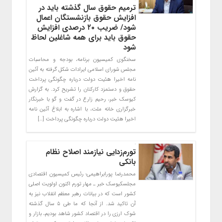
ترمیم حقوق سال گذشته باید در
افزایش حقوق بازنشستگان اعمال
شود/ ضریب ۲۰ درصدی افزایش
حقوق باید برای همه شاغلین لحاظ
شود
سخنگوی کمیسیون برنامه، بودجه و محاسبات
مجلس شورای اسلامی ایرادات شکل گرفته به آئین
نامه اخیرا هئیت دولت درباره چگونگی پرداخت
حقوق و دستمزد کارکنان را تشریح کرد. به گزارش
کیوسک خبر، رحیم زارع در گفت و گو با خبرنگار
خبرگزاری خانه ملت، با اشاره به ابلاغ آئین نامه
اخیرا هئیت دولت درباره چگونگی پرداخت […]
تورم‌زدایی نیازمند اصلاح نظام
بانکی
محمدرضا پورابراهیمی؛ رئیس کمیسیون اقتصادی
مجلسکیوسک خبر ـ مهار تورم اکنون اولویت اصلی
کشور است که در بیانات رهبر معظم انقلاب نیز به
آن تاکید شد. از آنجا که ما طی ۵ سال گذشته
شوک ارزی را در اقتصاد کشور شاهد بودیم، بازار و