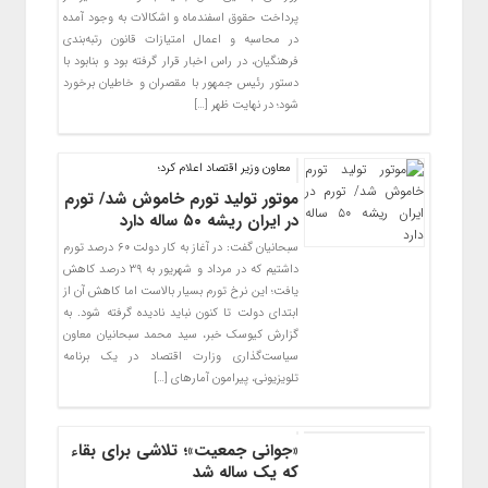
پرداخت حقوق اسفندماه و اشکالات به وجود آمده
در محاسبه و اعمال امتیازات قانون رتبه‌بندی
فرهنگیان، در راس اخبار قرار گرفته بود و بنابود با
دستور رئیس جمهور با مقصران و خاطیان برخورد
شود؛ در نهایت ظهر […]
معاون وزیر اقتصاد اعلام کرد؛
موتور تولید تورم خاموش شد/ تورم
در ایران ریشه ۵۰ ساله دارد
سبحانیان گفت: در آغاز به کار دولت ۶۰ درصد تورم
داشتیم که در مرداد و شهریور به ۳۹ درصد کاهش
یافت؛ این نرخ تورم بسیار بالاست اما کاهش آن از
ابتدای دولت تا کنون نباید نادیده گرفته شود. به
گزارش کیوسک خبر، سید محمد سبحانیان معاون
سیاست‌گذاری وزارت اقتصاد در یک برنامه
تلویزیونی، پیرامون آمارهای […]
«جوانی جمعیت»؛ تلاشی برای بقاء
که یک ساله شد