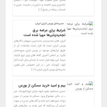
صحن علنی مصوب شود. کیوسک خبر ـ احسان
خاندوزی وزیر اقتصاد و دارایی در نشست خبری با
اصحاب رسانه در پاسخ […]
مدیرعامل بورس انرژی ایران:
شرایط برای عرضه برق
تجدیدپذیرها مهیا شده است
انرژی های تجدیدپذیر جدیدترین میهمان تالارهای
بورس انرژی است که قرار است معاملات آن از
طریق ابزارهای موجود در بورس انرژی سروسامان
بگیرد. بر اساس آخرین گفته های وزیر نیرو فرایند
عرضه این نهاده قرار است از ابتدای سال آینده آغاز
شود. کیوسک خبر ـ در این خصوص علی نقوی،
مدیرعامل بورس انرژی ایران با […]
بیم و امید خرید مسکن از بورس
حسن محتشم؛ عضو انبوه سازان تهرانکیوسک خبر
ـ در حالی موضوع ورود مسکن به بورس از سوی
دولت سیزدهم احیا شده و گام های جدی در جهت
اجرای آن برداشته که این طرح در سال‌های قبل