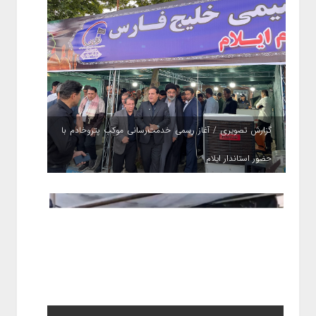
گزارش تصویری / آغاز رسمی خدمت‌رسانی موکب پتروخادم با
حضور استاندار ایلام