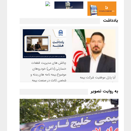
یادداشت
چالش های مدیریت قطعات
خسارتی (داغی) خودروهای
موضوع بیمه نامه های بدنه و
آیا پازل موفقیت شرکت بیمه
شخص ثالث در صنعت بیمه
حکمت صبا در سال ۱۴۰۵ کامل می
شود؟!
به روایت تصویر