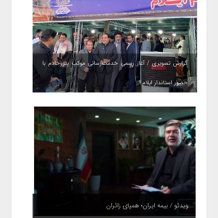
گزارش تصویری / آغاز رسمی خدمت‌رسانی موکب پتروخادم با
حضور استاندار ایلام
ویدئو / بیمه ایران؛ همپای زائران