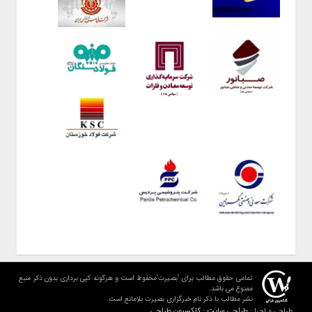
تمامی حقوق مطالب برای "بصیرت"محفوظ است و هرگونه کپی برداری بدون ذکر منبع
ممنوع می باشد.
نشر مطالب با ذکر نام خبرگزاری بصیرت بلامانع است.
طراحی سایت : کلکسیون طراحی
طراحی و اجرا :