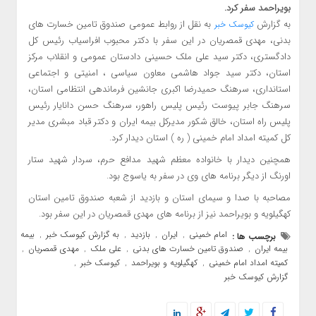
بویراحمد سفر کرد.
به گزارش
به نقل از روابط عمومی صندوق تامین خسارت های
کیوسک خبر
بدنی، مهدی قمصریان در این سفر با دکتر محبوب افراسیاب رئیس کل
دادگستری، دکتر سید علی ملک حسینی دادستان عمومی و انقلاب مرکز
استان، دکتر سید جواد هاشمی معاون سیاسی ، امنیتی و اجتماعی
استانداری، سرهنگ حمیدرضا اکبری جانشین فرماندهی انتظامی استان،
سرهنگ جابر پیوست رئیس پلیس راهور، سرهنگ حسن دانایار رئیس
پلیس راه استان، خالق شکور مدیرکل بیمه ایران و دکتر قباد مبشری مدیر
کل کمیته امداد امام خمینی ( ره ) استان دیدار کرد.
همچنین دیدار با خانواده معظم شهید مدافع حرم، سردار شهید ستار
اورنگ از دیگر برنامه های وی در سفر به یاسوج بود.
مصاحبه با صدا و سیمای استان و بازدید از شعبه صندوق تامین استان
کهگیلویه و بویراحمد نیز از برنامه های مهدی قمصریان در این سفر بود.
امام خمینی
ایران
بازدید
به گزارش کیوسک خبر
بیمه
برچسب ها :
,
,
,
,
,
بیمه ایران
صندوق تامین خسارت های بدنی
علی ملک
مهدی قمصریان
,
,
,
,
کمیته امداد امام خمینی
کهگیلویه و بویراحمد
کیوسک خبر
,
,
,
گزارش کیوسک خبر