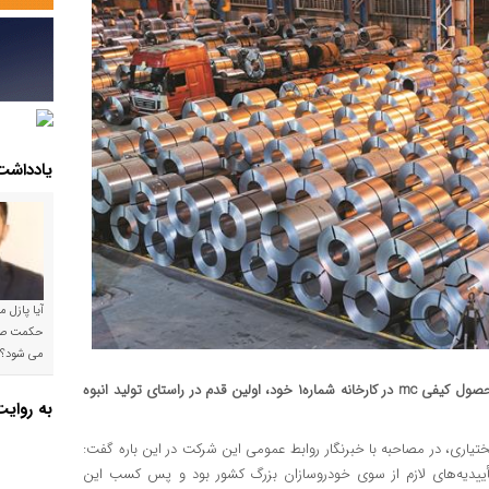
یادداشت
آیا پازل 
می شود؟!
شرکت ورق‌خودرو در خردادماه سال جاری با تولید بیش از ۸۰۰ تن محصول کیفی mc در کارخانه شماره۱ خود، اولین قدم در راستای تولید انبوه
به روای
ختیاری، در مصاحبه با خبرنگار روابط عمومی این شرکت در این باره گفت:
ییدیه‌های لازم از سوی خودروسازان بزرگ کشور بود و پس کسب این