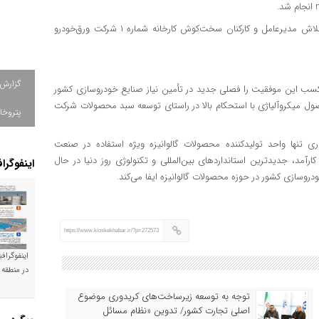
وی کسب این موفقیت را مرهون حمایت‌های گروه فولاد مبارکه و تلاش مدیرعامل و کارکنان سخت‌کوش کارخانه شماره ۱ شرکت ورق‌خودرو
گزارش
رخانه شماره ۱ شرکت ورق‌خودرو نیز کسب این موفقیت را فصلی جدید در تأمین نیاز صنایع خودروسازی کشور
حصول میکروآلیاژی با استحکام بالا در راستای توسعه سبد محصولات شرکت
پتروخا
هارمحال و بختیاری تنها واحد تولیدکننده محصولات گالوانیزه ویژه استفاده در صنعت
رآمد، جدیدترین استانداردهای بین‌المللی و تکنولوژی روز دنیا در حال
اینفوگرا
وسازی کشور در حوزه محصولات گالوانیزه ایفا می‌کند.
https://www.kioskekhabar.ir/?p=272573
اینفوگراف
در منطقه 
توجه به توسعه زیرساخت‌های کریدوری موضوع
اصلی تجارت کشور/ تدوین «نظام مسائل