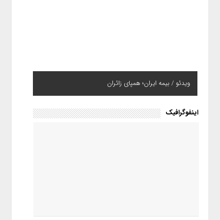
ویدئو / بیمه ایران؛ همپای زائران
اینفوگرافیک