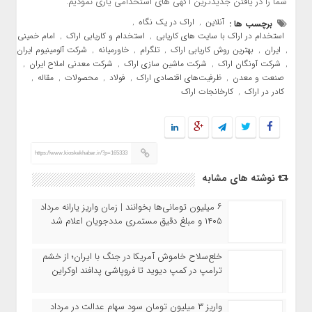
شما را در یافتن جدیدترین آگهی های استخدامی یاری نمودیم.
آنلاین
اراک در یک نگاه
برچسب ها :
,
,
استخدام در اراک با سایت‌ های کاریابی
استخدام و کاریابی اراک
امام خمینی
,
,
ایران
بهترین روش کاریابی اراک
تلگرام
خاورمیانه
شرکت آلومینیوم ایران
,
,
,
,
,
شرکت آونگان اراک
شرکت ماشین ‌سازی اراک
شرکت معدنی املاح ایران
,
,
,
,
صنعت و معدن
ظرفیت‌های اقتصادی اراک
فولاد
محصولات
مقاله
,
,
,
,
,
کادر در اراک
کارخانجات اراک
,
https://www.kioskekhabar.ir/?p=165333
نوشته های مشابه
۶ میلیون تومانی‌ها بخوانند | زمان واریز یارانه مرداد
۱۴۰۵ و مبلغ دقیق مستمری مددجویان اعلام شد
خلع‌سلاح خاموش آمریکا در جنگ با ایران؛ از خشم
ترامپ در کمپ دیوید تا فروپاشی پدافند اوکراین
واریز ۳ میلیون تومان سود سهام عدالت در مرداد