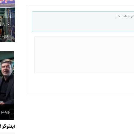
شر خواهد شد.
گزارش
پتروخاد
ویدئو /
اینفوگرا