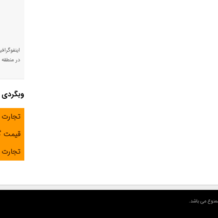
اینفوگراف
در منطقه و
وبگردی
تجارت 
قیمت 
تجارت آ
منوع می باشد.