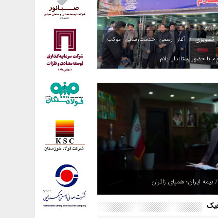
 تصویری / آغاز رسمی خدمت‌رسانی موکب
م با حضور استاندار ایلام
 بیمه ایران؛ همپای زائران
فیک