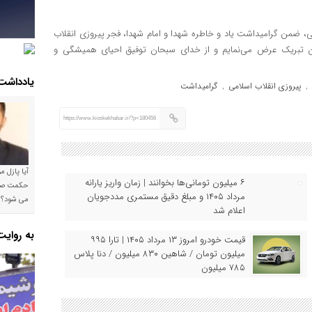
لامی، ضمن گرامیداشت یاد و خاطره شهدا و امام شهدا، فجر پیروزی انقلاب
ن تبریک عرض می‌نمایم و از خدای سبحان توفیق احیای همیشگی و
یادداشت
پیروزی انقلاب اسلامی
گرامیداشت
,
,
https://www.kioskekhabar.ir/?p=180456
آیا پازل 
۶ میلیون تومانی‌ها بخوانند | زمان واریز یارانه
مرداد ۱۴۰۵ و مبلغ دقیق مستمری مددجویان
می شود؟!
اعلام شد
به روای
قیمت خودرو امروز ۱۳ مرداد ۱۴۰۵ | تارا ۹۹۵
میلیون تومان / شاهین ۸۳۰ میلیون / دنا پلاس
۷۸۵ میلیون