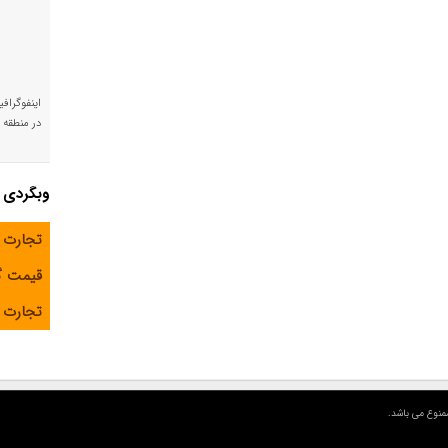
اینفوگراف
در منطقه و
وبگردی
تجارت 
قیمت 
تجارت آ
منوع می باشد.