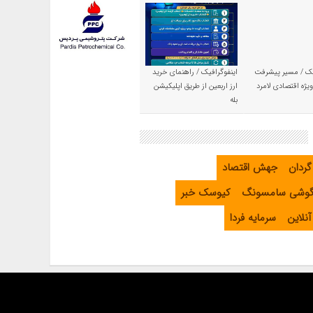
یک / مسیر پیشرفت
اینفوگرافیک / راهنمای خرید
یژه اقتصادی لامرد
ارز اربعین از طریق اپلیکیشن
بله
گردان
جهش اقتصاد
گوشی سامسونگ
کیوسک خبر
نلاین
سرمایه فردا