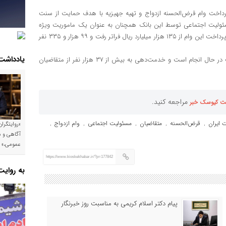
پرداخت وام قرض‌الحسنه ازدواج و تهیه جهیزیه با هدف حمایت از سنت
سئولیت اجتماعی توسط این بانک همچنان به عنوان یک ماموریت ویژه
دنبال می‌شود؛ به نحوی که از ابتدای سال جاری تا نیمه دی ماه حجم پرداخت این وام از ١٣۵ هزار میلیارد ریال فراتر رفت و ٩٩ هزار و ٣٣۵ نفر
یادداشت
پرداخت این وام در شعب سراسر کشور بانک صادرات ایران با جدیت در حال انجام است و خدمت‌دهی به بیش از ٣٧ هزار نفر از متقاضیان
مراجعه کنید.
ت کیوسک خبر
 ایران
قرض‌الحسنه
متقاضیان
مسئولیت اجتماعی
وام ازدواج
,
,
,
,
,
«روایتگرا
آگاهی و م
عمومی،»
https://www.kioskekhabar.ir/?p=177842
به روای
پیام دکتر اسلام کریمی به مناسبت روز خبرنگار