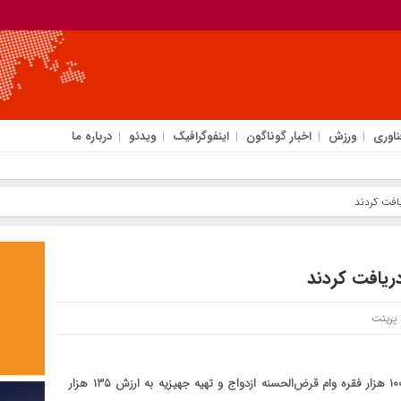
ناوری
ورزش
اخبار گوناگون
اینفوگرافیک
ویدئو
درباره ما
رینت
​بانک صادرات ایران از ابتدای سال جاری تا نیمه دی ماه نزدیک به ١٠٠ هزار فقره وام قرض‌الحسنه ازدواج و تهیه جهیزیه به ارزش ١٣۵ هزار