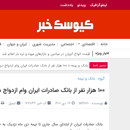
اینفوگرافیک
ویدئو
یادداشت
خانه
اقتصادی
اجتماعی
مدیریت شهری
ایران و جهان
ف
اخبار ویژه
قیمت انواع آبزیان در میادین و بازارهای میوه و تره بار اعلام شد
مسیر شما
بانک‌ و بیمه
» ١٠٠ هزار نفر از بانک صادرات ایران وام ازدواج دریافت کردند
گروه :
بانک‌ و بیمه
١٠٠ هزار نفر از بانک صادرات ایران وام ازدواج دریافت کردند
نویسنده :
admin
17 دی 1401
کد خبر 177842
ایمیل
پ