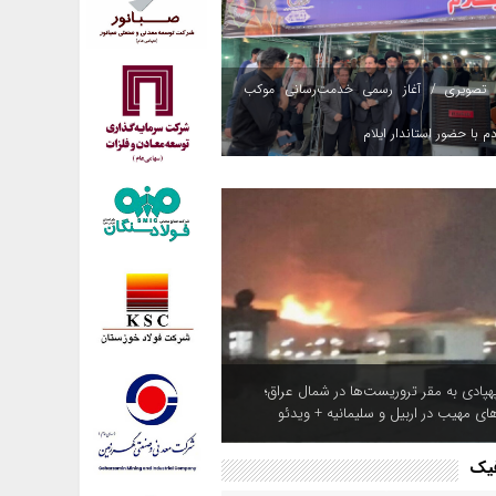
 تصویری / آغاز رسمی خدمت‌رسانی موکب
م با حضور استاندار ایلام
هپادی به مقر تروریست‌ها در شمال عراق؛
های مهیب در اربیل و سلیمانیه + ویدئو
فیک