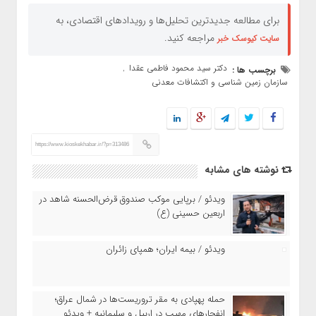
برای مطالعه جدیدترین تحلیل‌ها و رویدادهای اقتصادی، به
مراجعه کنید.
سایت کیوسک خبر
دکتر سید محمود فاطمی عقدا
برچسب ها :
,
سازمان زمین شناسی و اکتشافات معدنی
https://www.kioskekhabar.ir/?p=313486
نوشته های مشابه
ویدئو / برپایی موکب صندوق قرض‌الحسنه شاهد در
اربعین حسینی (ع)
ویدئو / بیمه ایران؛ همپای زائران
حمله پهپادی به مقر تروریست‌ها در شمال عراق؛
انفجارهای مهیب در اربیل و سلیمانیه + ویدئو