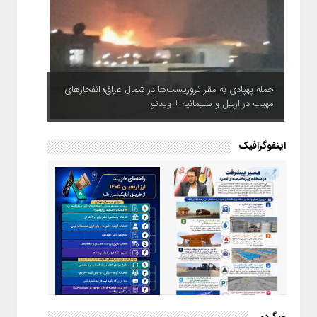
حمله پهپادی به مقر تروریست‌ها در شمال عراق؛ انفجارهای
مهیب در اربیل و سلیمانیه + ویدئو
اینفوگرافیک
اینفوگرافیک / راهنمای خرید ارز
وبگردی