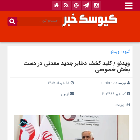
گروه :
ویدئو
ویدئو / کلید کشف ذخایر جدید معدنی در دست
بخش خصوصی
نویسنده :
admin
18 خرداد 1405
کد خبر 313486
ایمیل
پرینت