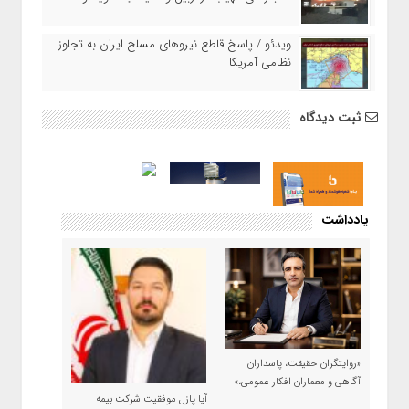
ویدئو / پاسخ قاطع نیروهای مسلح ایران به تجاوز
نظامی آمریکا
ثبت دیدگاه
یادداشت
«روایتگران حقیقت، پاسداران
آگاهی و معماران افکار عمومی،»
آیا پازل موفقیت شرکت بیمه